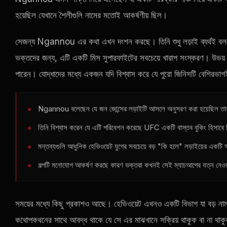
হয়েছিল যেখানে শৈলীগুলি নামের মতোই আকর্ষণীয় ছিল।
সেজন্য Ngannou এর কথা এখন দংশন করছে। তিনি শুধু লড়াই ব্যর্থই বলছে
ভক্তদের জন্য, এটি একটি মিস সুপারফাইটের সবচেয়ে খারাপ সংস্করণ। উভয় পক্
পারেন। যোদ্ধাদের মধ্যে একজন যদি বিশ্বাস করে যে পুরো জিনিসটি বেশিরভা
Ngannou বলেছেন যে জন জোন্সের লড়াইটি আসলে অনুসরণ করা হয়েছিল তার 
তিনি বিশ্বাস করেন যে এটি পরিবেশন করেছে
UFC
একটি বাস্তব বুকিং হিসাবে
মন্তব্যগুলি আধুনিক হেভিওয়েট যুগের সবচেয়ে বড় "কি হলে" লড়াইয়ের একটি
গল্পটি মনোযোগ আকর্ষণ করছে কারণ ভক্তরা কখনই সেই ম্যাচআপের যত্ন নেওয
সময়ের মধ্যে কিছু প্রকাশও আছে। হেভিওয়েট এখনও একটি বিভাগ যা বড় নাম এ
কথোপকথনের সাথে আবদ্ধ থাকে যে সে এর মাঝখানে সক্রিয় থাকুক বা ন