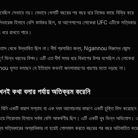
ছিল সেভাবে নয়। যেভাবে খেলাটি বছরের পর বছর ধরে নিজের কাছে বিক্রি করে
 লিভারেজ হিসাবে বেশি কার্যকর ছিল, যা আশেপাশের লোকেরা
UFC
এটিকে সত্যিকার
ং ধরে রাখতে পারে।
াতাস থেকে উদ্ভাবিত ছিল না। দীর্ঘ প্রসারিত জন্য, Ngannou বিরুদ্ধে জোন্স
ম্পূর্ণ ভিন্ন ধরনের বিপদ। এটি এত দীর্ঘ সময় ধরে বিভাগের উপর বসেছিল যে লোকেরা
u মূলত বলছেন যে ইতিহাস কখনই জনসাধারণের ধারণার মতো নড়ছে না।
নই কথা বলার পর্যায় অতিক্রম করেনি
া যিনি একটি খারাপ সপ্তাহ বা এক দফা আলোচনার কারণে একটি চুক্তি মিস করেছেন
েয়ে শিরোনাম হিসাবে সর্বদা বেশি আকর্ষণীয় ছিল। এটি একটি খুব ভিন্ন অভিযোগ। 
জন্য সত্যিকারের অগ্রাধিকার না হয়েই গোলমাল করতে বছরের পর বছর অতিবাহিত কর