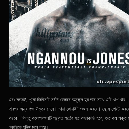
এবং সত্যই, পুরো জিনিসটি সর্বদা যেভাবে অনুভূত হয় তার সাথে এটি খাপ খায়।
তারপর অন্য পক্ষ উত্তর দেবে। ডানা হোয়াইট ওজন করবে। জোন্স পোস্ট করব
করবে। কিন্তু কথোপকথনটি প্রকৃত শর্তের যত কাছাকাছি হবে, তত কম শক্ত ম
লড়াইকে ঘনিষ্ঠ মনে করে।