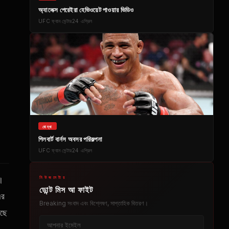
অ্যালেক্স পেরেইরা হেভিওয়েট পাওয়ার ভিডিও
UFC
ফ্যান সেন্টার
24 এপ্রিল
যোদ্ধা
গিলবার্ট বার্নস অবসর পরিকল্পনা
UFC
ফ্যান সেন্টার
24 এপ্রিল
নিউজলেটার
।
ডোন্ট মিস আ ফাইট
এর
Breaking
সংবাদ এবং বিশ্লেষণ, সাপ্তাহিক বিতরণ।
েছে