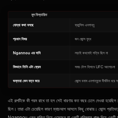
মূল বিস্তারিত
যোদ্ধা কথা বলছে
ফ্রান্সিস এনগান্নু
প্রধান বিষয়
জন জোন্স যুদ্ধ
Ngannou এর দাবি
লড়াই কখনোই সত্যি ছিল না
কিভাবে তিনি এটা ফ্রেম
সময় টোপ হিসাবে
UFC
আলোচনা
ভক্তরা কেন যত্ন করে
জোন্স বনাম এনগান্নুকে দীর্ঘদিন ধরে
এই গল্পটিকে কী গরম রাখে তা হল সেই ধারণায় কত বছর ঢেলে দেওয়া হয়েছিল
ছিল। তারা এটা চেয়েছিল কারণ ম্যাচআপ আসলে কিছু বোঝায়। জোন্স প্রতিভা, ন
Ngannou এমন শক্তি নিয়ে এসেছেন যা একটি পরিষ্কার পাঞ্চ দিয়ে একটি সম্