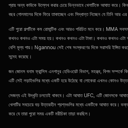
প্রায় অন্য কাউকে উল্লেখ করার চেয়ে ভিন্নভাবে খেলাটিকে আঘাত করে। কি
বছর গোলমালের দিকে ফিরে তাকাচ্ছেন এবং সিদ্ধান্ত নিচ্ছেন যে তিনি আর এর
এটি পুরো গল্পটিকে কম রোমান্টিক এবং আরও পরিচিত মনে করে। MMA সবসময় এই
কখনও কখনও এটা সময় হয়। কখনও কখনও এটা টাকা। কখনও কখনও এটা অহং।
বেশি মূল্য পায়। Ngannou সেই শেষ সংস্করণের দিকে সরাসরি ইঙ্গিত করছ
সন্দেহ করেছে।
জন জোনস বনাম ফ্রান্সিস এনগানুর হেভিওয়েট বিভাগ, মহত্ত্ব, বিপদ সম্পর্কে ক
এটি সেই লড়াইগুলির মধ্যে একটি হয়ে উঠেছে যা লোকেরা এখনও কোনও উত
সেজন্য এই উদ্ধৃতি চলতেই থাকবে। এটা আঘাত
UFC
, এটি জোনসকে আঘাত 
খেলাটির সবচেয়ে বড় উত্তরহীন প্রশ্নগুলির মধ্যে একটিকে আঘাত করে। ভক্
করে যে তারা পুরো সময় একটি মরীচিকা তাড়া করছিল।