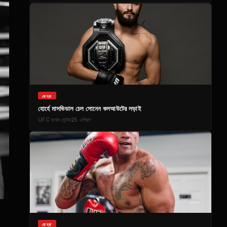
যোদ্ধা
হোর্হে মাসভিডাল চেল সোনেন কলআউটের লড়াই
UFC
ফ্যান সেন্টার
25 এপ্রিল
যোদ্ধা