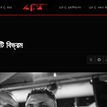
UFC
খবর
UFC
চ্যাম্পিয়নস
UFC
ওজন ক্
টি বিভ্রম