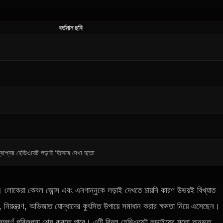
বর্তমান ছবি
 স্বপ্নের হেভিওয়েট লড়াই হিসেবে দেখা হতো
। লোকেরা কেবল জোন্স এবং এনগান্নুকে লড়াই দেখতে চায়নি কারণ উভয়ই বিখ্যাত
িয়ন্ত্রণ, অভিজাত যোদ্ধাদের কুৎসিত উপায়ে সমাধান করার ক্ষমতা নিয়ে এসেছেন।
পূর্ণ পরিকল্পনা শেষ করতে পারে। এটি বিরল হেভিওয়েট লড়াইয়ের মতো অনুভূত