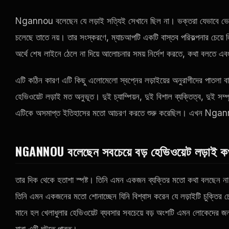
Ngannou বলেছেন যে লড়াই সত্যিই সেখানে ছিল না। ভক্তরা যেভাবে ভেবে
চলেছে তাতে নয়। তার সংস্করণে, ম্যাচআপটি একটি বাস্তব পরিকল্পনার চেয়ে
অর্থে শেষ লাইনে ঠেলে না দিয়ে আলোচনার সময় নির্দেশ করতে, কথা বলতে এব
এটি কঠিন কারণ এটি কিছু এলোমেলো স্বপ্নের লড়াইয়ের অনুরাগীদের পাতলা ব
হেভিওয়েট লড়াই মত অনুভূত। দুই চ্যাম্পিয়ন, দুই বিশাল ব্যক্তিত্ব, দুই স
এটিকে অসমাপ্ত ইতিহাসের মতো আচরণ করতে শুরু করেছিল। এখন Nganno
NGANNOU বলেছেন সবচেয়ে বড় হেভিওয়েট লড়াই কখ
তার দিক থেকে হতাশা স্পষ্ট। তিনি এমন একজন ব্যক্তির মতো কথা বলছেন ন
তিনি এমন একজনের মতো শোনাচ্ছেন যিনি বিশ্বাস করেন যে লড়াইটি চুক্তির চ
মানে হল খেলাধুলার হেভিওয়েট ব্যবসার সবচেয়ে বড় অংশটি এমন লোকেদের 
যারা এটি ঘটতে পারত।