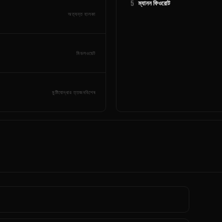
5
ম্যানন ফিওরোট
অত্যন্ত হালকা
মিডলওয়েট
মুষ্টিযোদ্ধার ত্তজনবিশেষ