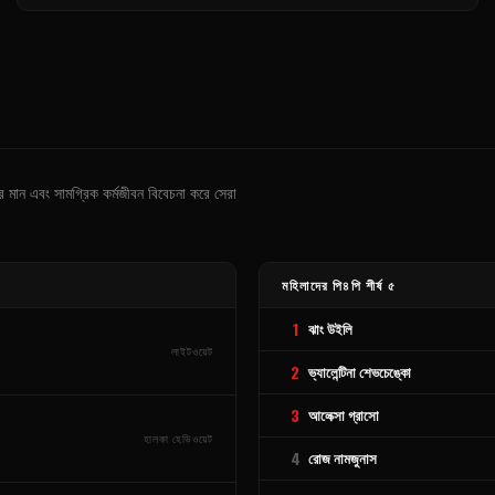
্ষের মান এবং সামগ্রিক কর্মজীবন বিবেচনা করে সেরা
মহিলাদের পি৪পি শীর্ষ ৫
1
ঝাং উইলি
লাইটওয়েট
2
ভ্যালেন্টিনা শেভচেঙ্কো
3
আলেক্সা গ্রাসো
হালকা হেভিওয়েট
4
রোজ নামজুনাস