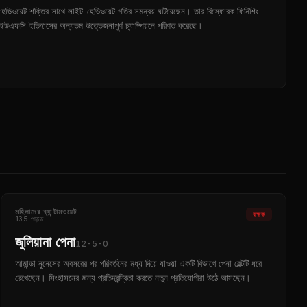
হেভিওয়েট শক্তির সাথে লাইট-হেভিওয়েট গতির সমন্বয় ঘটিয়েছেন। তার বিস্ফোরক ফিনিশিং
 ইউএফসি ইতিহাসের অন্যতম উত্তেজনাপূর্ণ চ্যাম্পিয়নে পরিণত করেছে।
মহিলাদের ব্যান্টামওয়েট
রক্ষক
135 পাউন্ড
জুলিয়ানা পেনা
12-5-0
আমান্ডা নুনেসের অবসরের পর পরিবর্তনের মধ্য দিয়ে যাওয়া একটি বিভাগে পেনা বেল্টটি ধরে
রেখেছেন। সিংহাসনের জন্য প্রতিদ্বন্দ্বিতা করতে নতুন প্রতিযোগীরা উঠে আসছেন।