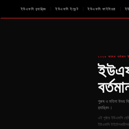
ইউএফসি র‍্যাঙ্কিং
ইউএফসি ইভেন্ট
ইউএফসি ফাইটাররা
ইউ
২০২৬ সালের বর্তমান 
ইউএফস
বর্তম
পুরুষ ও মহিলা উভয় বি
র‍্যাঙ্কিং।
এই পৃষ্ঠায় ইউএফসি হেভ
ইউএফসি টাইটেলধারীসহ 