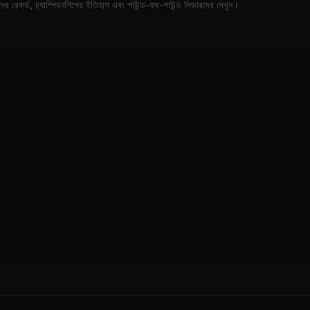
র রেকর্ড, চ্যাম্পিয়নশিপের ইতিহাস এবং পাউন্ড-ফর-পাউন্ড লিডারদের দেখুন।