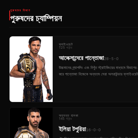
পুরুষদের বিভাগ
পুরুষদের চ্যাম্পিয়ন
ফ্লাইওয়েট
125 পাউন্ড
আলেক্সান্দেরে পান্তোজা
28-5-0
উচ্চমানের গ্র্যাপলিং এবং নিখুঁত স্ট্রাইকিংয়ের মাধ্যমে বিভাগের স
করে পান্তোজা নিজেকে অন্যতম সেরা অলরাউন্ডার ফ্লাইওয়েট চ্
অত্যন্ত হালকা
145 পাউন্ড
ইলিয়া টপুরিয়া
16-0-0