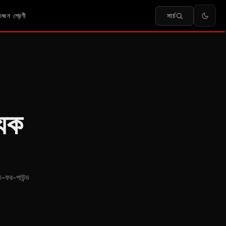
সার্চ
জন শ্রেণী
যেক
্ড-ফর-পাউন্ড