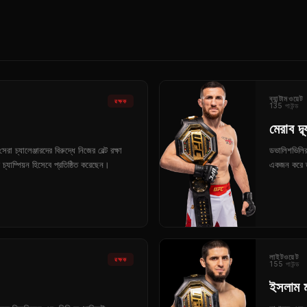
ব্যান্টামওয়েট
রক্ষক
135 পাউন্ড
মেরাব দ্
েরা চ্যালেঞ্জারদের বিরুদ্ধে নিজের বেল্ট রক্ষা
ডভালিশভিলির 
যাম্পিয়ন হিসেবে প্রতিষ্ঠিত করেছেন।
একজন করে তুল
লাইটওয়েট
রক্ষক
155 পাউন্ড
ইসলাম 