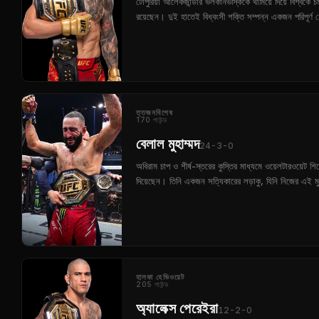
টোপুরিয়া আলেকজান্ডার ভলকানভস্কিকে থামিয়ে দিয়ে বিশ্বকে
রয়েছেন। দুই হাতেই বিধ্বংসী শক্তি সম্পন্ন একজন পরিপূর্ণ 
ত্তজনবিশেষ
170 পাউন্ড
বেলাল মুহাম্মদ
24-3-0
অবিরাম চাপ ও শীর্ষ-স্তরের কুস্তির মাধ্যমে ওয়েলটারওয়েট শ
দিয়েছেন। তিনি একজন সত্যিকারের লড়াকু, যিনি নিজের এই মু
হালকা হেভিওয়েট
205 পাউন্ড
অ্যালেক্স পেরেইরা
12-2-0