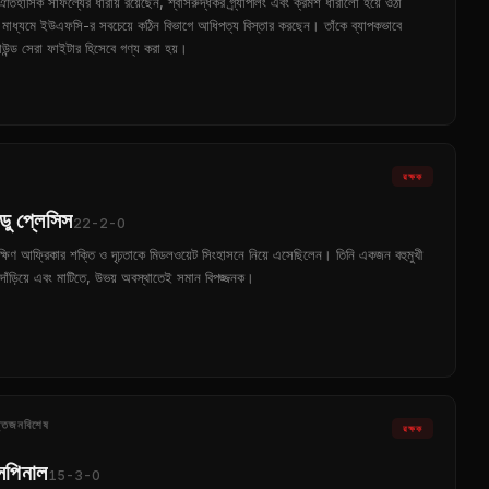
িহাসিক সাফল্যের ধারায় রয়েছেন, শ্বাসরুদ্ধকর গ্র্যাপলিং এবং ক্রমশ ধারালো হয়ে ওঠা
়ের মাধ্যমে ইউএফসি-র সবচেয়ে কঠিন বিভাগে আধিপত্য বিস্তার করছেন। তাঁকে ব্যাপকভাবে
াউন্ড সেরা ফাইটার হিসেবে গণ্য করা হয়।
রক্ষক
ডু প্লেসিস
22-2-0
দক্ষিণ আফ্রিকার শক্তি ও দৃঢ়তাকে মিডলওয়েট সিংহাসনে নিয়ে এসেছিলেন। তিনি একজন বহুমুখী
 দাঁড়িয়ে এবং মাটিতে, উভয় অবস্থাতেই সমান বিপজ্জনক।
 ত্তজনবিশেষ
রক্ষক
সপিনাল
15-3-0