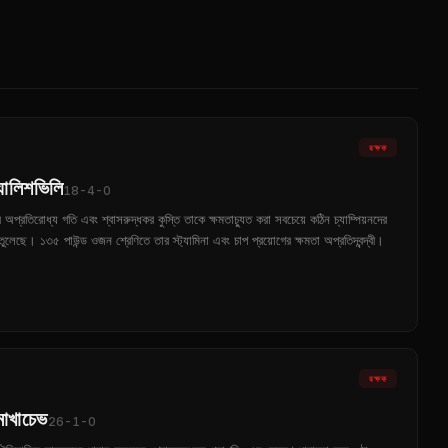
রক্ষক
ব্যালিশভিলি
18-4-0
অপ্রতিরোধ্য গতি এবং শ্বাসরুদ্ধকর কুস্তি তাকে ক্ষমতাচ্যুত করা সবচেয়ে কঠিন চ্যাম্পিয়নদের
েছে। ১৩৫ পাউন্ড ওজন শ্রেণিতে তার স্ট্যামিনা এবং চাপ প্রয়োগের ক্ষমতা অপ্রতিদ্বন্দ্বী।
রক্ষক
মাখাচেভ
26-1-0