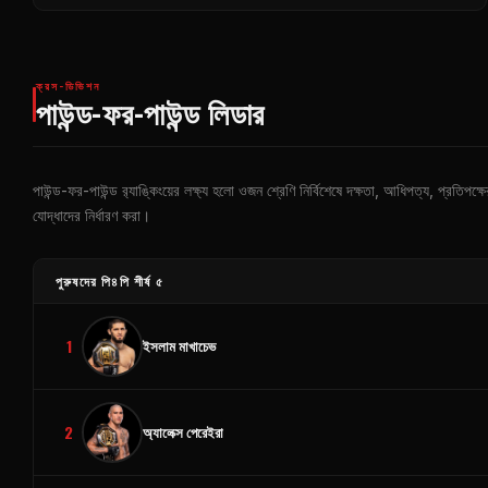
ক্রস-ডিভিশন
পাউন্ড-ফর-পাউন্ড লিডার
পাউন্ড-ফর-পাউন্ড র‍্যাঙ্কিংয়ের লক্ষ্য হলো ওজন শ্রেণি নির্বিশেষে দক্ষতা, আধিপত্য, প্রতিপক
যোদ্ধাদের নির্ধারণ করা।
পুরুষদের পি৪পি শীর্ষ ৫
1
ইসলাম মাখাচেভ
2
অ্যালেক্স পেরেইরা