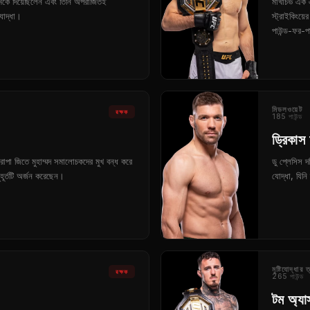
 চমকে দিয়েছিলেন এবং তিনি অপরাজিতই
মাখাচভ এক ঐত
যোদ্ধা।
স্ট্রাইকিংয
পাউন্ড-ফর-প
মিডলওয়েট
রক্ষক
185 পাউন্ড
ড্রিকাস 
িরোপা জিতে মুহাম্মদ সমালোচকদের মুখ বন্ধ করে
ডু প্লেসিস 
হূর্তটি অর্জন করেছেন।
যোদ্ধা, যিনি
মুষ্টিযোদ্ধার
রক্ষক
265 পাউন্ড
টম অ্যা