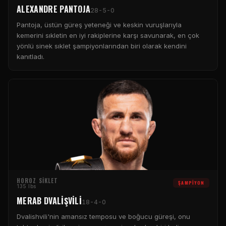
ALEXANDRE PANTOJA
28-5-0
Pantoja, üstün güreş yeteneği ve keskin vuruşlarıyla
kemerini sıkletin en iyi rakiplerine karşı savunarak, en çok
yönlü sinek sıklet şampiyonlarından biri olarak kendini
kanıtladı.
HOROZ SIKLET
ŞAMPIYON
135 lbs
MERAB DVALIŞVILI
18-4-0
Dvalishvili'nin amansız temposu ve boğucu güreşi, onu