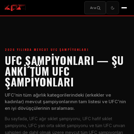
Ara
2026 YILINDA MEVCUT UFC ŞAMPIYONLARI
UFC ŞAMPIYONLARI — ŞU
ANKI TÜM UFC
ŞAMPIYONLARI
UFC'nin tüm ağırlık kategorilerindeki (erkekler ve
kadınlar) mevcut şampiyonlarının tam listesi ve UFC'nin
en iyi dövüşçülerinin sıralaması.
Bu sayfada, UFC ağır sıklet şampiyonu, UFC hafif sıklet
şampiyonu, UFC yarı orta sıklet şampiyonu ve tüm UFC unvan
sahipleri de dahil olmak üzere mevcut tüm UFC şampiyonları