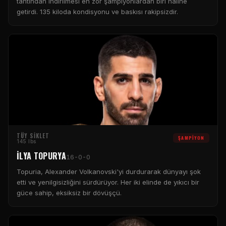
tahtından indirilmesi en zor şampiyonlardan biri haline
getirdi. 135 kiloda kondisyonu ve baskısı rakipsizdir.
TÜY SIKLET
ŞAMPIYON
145 lbs
İLYA TOPURYA
16-0-0
Topuria, Alexander Volkanovski'yi durdurarak dünyayı şok
etti ve yenilgisizliğini sürdürüyor. Her iki elinde de yıkıcı bir
güce sahip, eksiksiz bir dövüşçü.