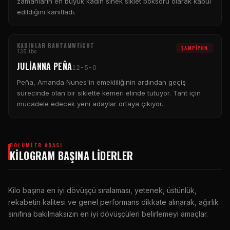
zamanların en büyük kadın sinek sıklet boksörü olarak kabul
edildiğini kanıtladı.
KADINLAR BANTAMWEIGHT
ŞAMPIYON
135 lbs
JULIANNA PEÑA
12-5-0
Peña, Amanda Nunes'in emekliliğinin ardından geçiş
sürecinde olan bir sıklette kemeri elinde tutuyor. Taht için
mücadele edecek yeni adaylar ortaya çıkıyor.
BÖLÜMLER ARASI
KILOGRAM BAŞINA LIDERLER
Kilo başına en iyi dövüşçü sıralaması, yetenek, üstünlük,
rekabetin kalitesi ve genel performans dikkate alınarak, ağırlık
sınıfına bakılmaksızın en iyi dövüşçüleri belirlemeyi amaçlar.