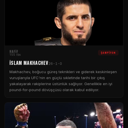
HAFIF
ŞAMPIYON
155 lbs
İSLAM MAKHACHEV
26-1-0
Makhachev, boğucu güreş teknikleri ve giderek keskinleşen
vuruşlarıyla UFC'nin en güçlü sıkletinde tarihi bir çıkış
yakalayarak rakiplerine üstünlük sağlıyor. Genellikle en iyi
pound-for-pound dövüşçüsü olarak kabul ediliyor.