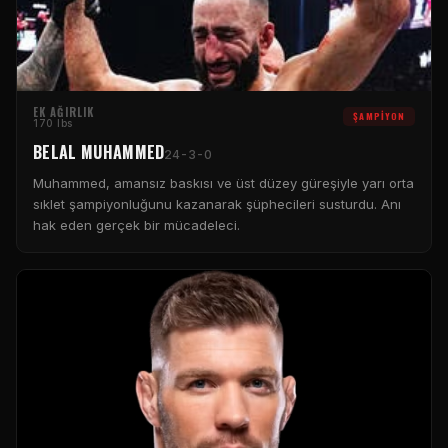
EK AĞIRLIK
ŞAMPIYON
170 lbs
BELAL MUHAMMED
24-3-0
Muhammed, amansız baskısı ve üst düzey güreşiyle yarı orta
sıklet şampiyonluğunu kazanarak şüphecileri susturdu. Anı
hak eden gerçek bir mücadeleci.