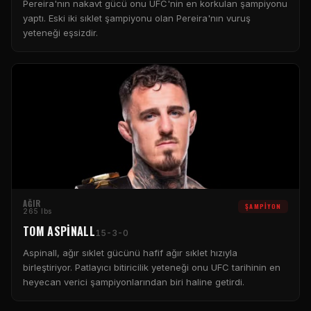
Pereira'nın nakavt gücü onu UFC'nin en korkulan şampiyonu
yaptı. Eski iki sıklet şampiyonu olan Pereira'nın vuruş
yeteneği eşsizdir.
AĞIR
ŞAMPIYON
265 lbs
TOM ASPINALL
15-3-0
Aspinall, ağır sıklet gücünü hafif ağır sıklet hızıyla
birleştiriyor. Patlayıcı bitiricilik yeteneği onu UFC tarihinin en
heyecan verici şampiyonlarından biri haline getirdi.