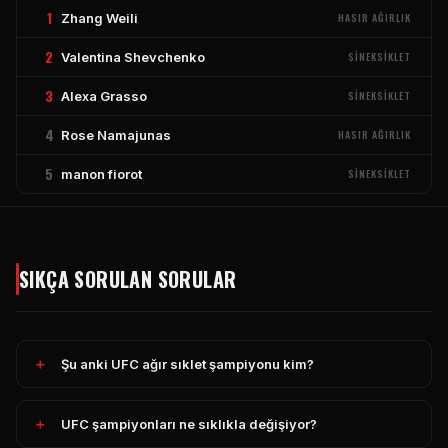
1
Zhang Weili
HASIR AĞIRLIK
2
Valentina Shevchenko
SINEKSIKLET
3
Alexa Grasso
SINEKSIKLET
4
Rose Namajunas
HASIR AĞIRLIK
5
manon fiorot
SINEKSIKLET
SIKÇA SORULAN SORULAR
Şu anki UFC ağır sıklet şampiyonu kim?
UFC şampiyonları ne sıklıkla değişiyor?