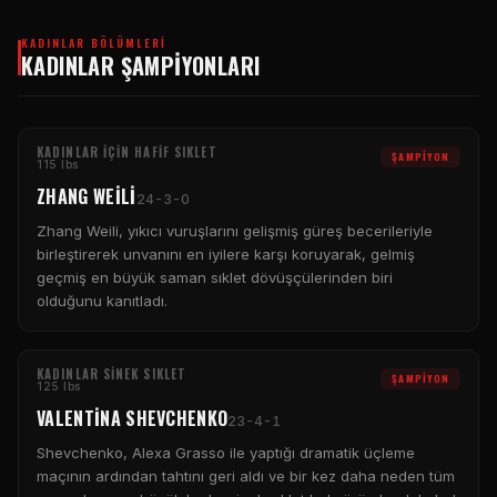
KADINLAR BÖLÜMLERI
KADINLAR ŞAMPIYONLARI
KADINLAR IÇIN HAFIF SIKLET
ŞAMPIYON
115 lbs
ZHANG WEILI
24-3-0
Zhang Weili, yıkıcı vuruşlarını gelişmiş güreş becerileriyle
birleştirerek unvanını en iyilere karşı koruyarak, gelmiş
geçmiş en büyük saman sıklet dövüşçülerinden biri
olduğunu kanıtladı.
KADINLAR SINEK SIKLET
ŞAMPIYON
125 lbs
VALENTINA SHEVCHENKO
23-4-1
Shevchenko, Alexa Grasso ile yaptığı dramatik üçleme
maçının ardından tahtını geri aldı ve bir kez daha neden tüm