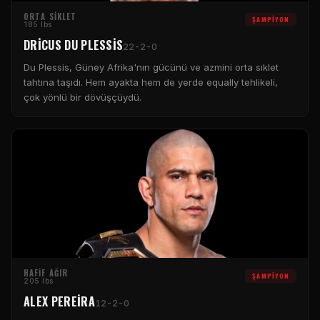
ORTA SIKLET
ŞAMPIYON
185 lbs
DRICUS DU PLESSIS
22-2-0
Du Plessis, Güney Afrika'nın gücünü ve azmini orta sıklet
tahtına taşıdı. Hem ayakta hem de yerde equally tehlikeli,
çok yönlü bir dövüşçüydü.
HAFIF AĞIR
ŞAMPIYON
205 lbs
ALEX PEREIRA
12-2-0