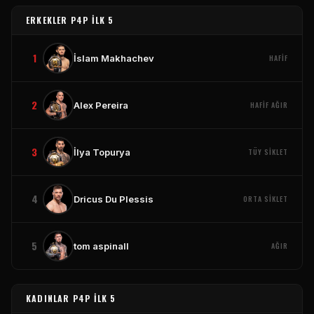
ERKEKLER P4P İLK 5
1
İslam Makhachev
HAFIF
2
Alex Pereira
HAFIF AĞIR
3
İlya Topurya
TÜY SIKLET
4
Dricus Du Plessis
ORTA SIKLET
5
tom aspinall
AĞIR
KADINLAR P4P İLK 5