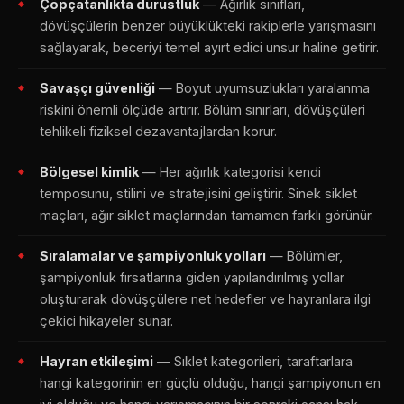
Çöpçatanlıkta dürüstlük
— Ağırlık sınıfları,
dövüşçülerin benzer büyüklükteki rakiplerle yarışmasını
sağlayarak, beceriyi temel ayırt edici unsur haline getirir.
Savaşçı güvenliği
— Boyut uyumsuzlukları yaralanma
riskini önemli ölçüde artırır. Bölüm sınırları, dövüşçüleri
tehlikeli fiziksel dezavantajlardan korur.
Bölgesel kimlik
— Her ağırlık kategorisi kendi
temposunu, stilini ve stratejisini geliştirir. Sinek siklet
maçları, ağır siklet maçlarından tamamen farklı görünür.
Sıralamalar ve şampiyonluk yolları
— Bölümler,
şampiyonluk fırsatlarına giden yapılandırılmış yollar
oluşturarak dövüşçülere net hedefler ve hayranlara ilgi
çekici hikayeler sunar.
Hayran etkileşimi
— Sıklet kategorileri, taraftarlara
hangi kategorinin en güçlü olduğu, hangi şampiyonun en