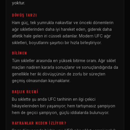
yoktur.
DÖVÜŞ TARZI
Ham güç, tek yumrukla nakavtlar ve önceki dönemlerin
ağır sıkletlerinden daha iyi hareket eden, giderek daha
atletik hale gelen iri cüsseli adamlar. Modern UFC ağır
sıkletleri, boyutlarını şaşırtıcı bir hızla birleştiriyor.
BILINEN
Tüm sıkletler arasında en yüksek bitirme oranı. Ağır sıklet
maçları nadiren kararla sonuçlanır ve sonuçlandığında da
genellikle her iki dövüşçünün de zorlu bir süreçten
geçmiş olmasından kaynaklanır.
BAŞLIK RESMI
Bu sıklette şu anda UFC tarihinin en ilgi çekici
hikayelerinden biri yaşanıyor; hem tartışmasız şampiyon
hem de geçici şampiyon, güçlü iddialarda bulunuyor.
HAYRANLAR NEDEN İZLIYOR?