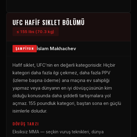
UFC HAFIF SIKLET BÖLÜMÜ
≤ 155 lbs (70.3 kg)
İslam Makhachev
ŞAMPIYON
Hafif siklet, UFC'nin en değerli kategorisidir. Hiçbir
kategori daha fazla ilgi çekmez, daha fazla PPV
(izleme başına ödeme) ana maçına ev sahipliği
yapmaz veya dünyanın en iyi dövüşçüsünün kim
olduğu konusunda daha şiddetli tartışmalara yol
açmaz. 155 poundluk kategori, baştan sona en güçlü
isimlerle doludur.
DÖVÜŞ TARZI
Eksiksiz MMA — seçkin vuruş teknikleri, dünya