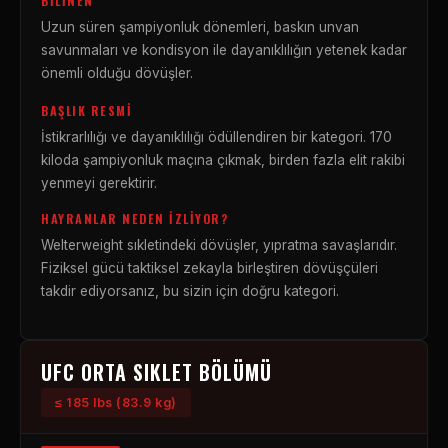
BILINEN
Uzun süren şampiyonluk dönemleri, baskın unvan
savunmaları ve kondisyon ile dayanıklılığın yetenek kadar
önemli olduğu dövüşler.
BAŞLIK RESMI
İstikrarlılığı ve dayanıklılığı ödüllendiren bir kategori. 170
kiloda şampiyonluk maçına çıkmak, birden fazla elit rakibi
yenmeyi gerektirir.
HAYRANLAR NEDEN İZLIYOR?
Welterweight sıkletindeki dövüşler, yıpratma savaşlarıdır.
Fiziksel gücü taktiksel zekayla birleştiren dövüşçüleri
takdir ediyorsanız, bu sizin için doğru kategori.
UFC ORTA SIKLET BÖLÜMÜ
≤ 185 lbs (83.9 kg)