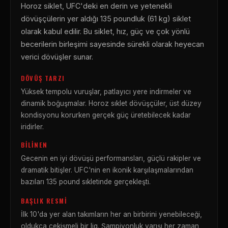
Horoz siklet, UFC'deki en derin ve yetenekli
dövüşçülerin yer aldığı 135 poundluk (61 kg) siklet
olarak kabul edilir. Bu siklet, hız, güç ve çok yönlü
becerilerin birleşimi sayesinde sürekli olarak heyecan
verici dövüşler sunar.
DÖVÜŞ TARZI
Yüksek tempolu vuruşlar, patlayıcı yere indirmeler ve
dinamik boğuşmalar. Horoz sıklet dövüşçüler, üst düzey
kondisyonu korurken gerçek güç üretebilecek kadar
iridirler.
BILINEN
Gecenin en iyi dövüşü performansları, güçlü rakipler ve
dramatik bitişler. UFC'nin en ikonik karşılaşmalarından
bazıları 135 pound sıkletinde gerçekleşti.
BAŞLIK RESMI
İlk 10'da yer alan takımların her an birbirini yenebileceği,
oldukça çekişmeli bir lig. Şampiyonluk yarışı her zaman