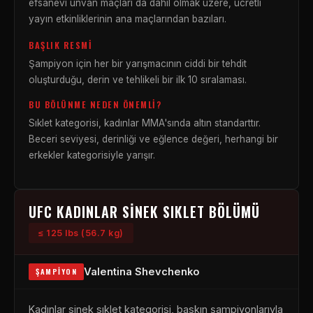
efsanevi unvan maçları da dahil olmak üzere, ücretli
yayın etkinliklerinin ana maçlarından bazıları.
BAŞLIK RESMI
Şampiyon için her bir yarışmacının ciddi bir tehdit
oluşturduğu, derin ve tehlikeli bir ilk 10 sıralaması.
BU BÖLÜNME NEDEN ÖNEMLI?
Sıklet kategorisi, kadınlar MMA'sında altın standarttır.
Beceri seviyesi, derinliği ve eğlence değeri, herhangi bir
erkekler kategorisiyle yarışır.
UFC KADINLAR SINEK SIKLET BÖLÜMÜ
≤ 125 lbs (56.7 kg)
Valentina Shevchenko
ŞAMPIYON
Kadınlar sinek sıklet kategorisi, baskın şampiyonlarıyla