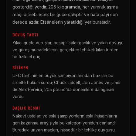
gösterdiği yerdir. 205 kilogramda, her yumruklaşma
maçı bitirebilecek bir güce sahiptir ve hata payı son
derece azdır. Efsanelerin yaratıldığı yer burasıdır.
DÖVÜŞ TARZI
Yıkıcı güçte vuruşlar, hesaplı saldırganlık ve yakın dövüşü
ve güreş mücadelelerini gerçekten tehlikeli kılan türden
bir fiziksel güç.
BILINEN
UFC tarihinin en büyük şampiyonlarından bazıları bu
sıklette hüküm sürdü; Chuck Liddell, Jon Jones ve şimdi
de Alex Pereira, 205 pound'da dönemlere damgasını
vurdu.
BAŞLIK RESMI
Nakavt ustaları ve eski şampiyonların eski ihtişamlarını
geri kazanma arayışıyla bu kategori yeniden canlandı.
Buradaki unvan maçları, hissedilir bir tehlike duygusu