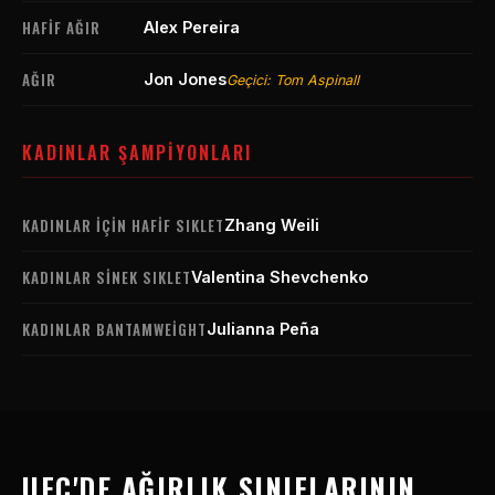
HAFIF AĞIR
Alex Pereira
AĞIR
Jon Jones
Geçici: Tom Aspinall
KADINLAR ŞAMPIYONLARI
KADINLAR IÇIN HAFIF SIKLET
Zhang Weili
KADINLAR SINEK SIKLET
Valentina Shevchenko
KADINLAR BANTAMWEIGHT
Julianna Peña
UFC'DE AĞIRLIK SINIFLARININ