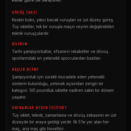
DÖVÜŞ TARZI
Keskin boks, yıkıcı bacak vuruşları ve üst düzey güreş.
Tüy sıkletler, tek bir vuruşla maçın seyrini değiştirebilen
teknik vuruşçulardır.
BILINEN
Tarihi şampiyonluklar, efsanevi rekabetler ve dövüş
sporlarındaki en yetenekli sporculardan bazıları.
BAŞLIK RESMI
Şampiyonluk için sürekli mücadele eden yetenekli
isimlerin bulunduğu, yetenek açısından zengin bir
kategori. 145 poundluk sıklette nadiren sakin bir dönem
yaşanır.
HAYRANLAR NEDEN İZLIYOR?
Tüy sıklet, teknik, zamanlama ve dövüş zekasının en üst
düzeyde bir araya geldiği yerdir. İlk 5'te yer alan her
maç, ana maç gibi hissettirir.