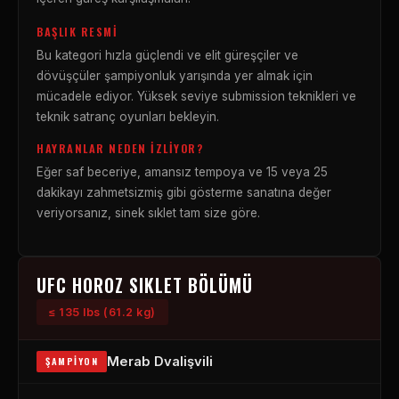
BAŞLIK RESMI
Bu kategori hızla güçlendi ve elit güreşçiler ve
dövüşçüler şampiyonluk yarışında yer almak için
mücadele ediyor. Yüksek seviye submission teknikleri ve
teknik satranç oyunları bekleyin.
HAYRANLAR NEDEN İZLIYOR?
Eğer saf beceriye, amansız tempoya ve 15 veya 25
dakikayı zahmetsizmiş gibi gösterme sanatına değer
veriyorsanız, sinek sıklet tam size göre.
UFC HOROZ SIKLET BÖLÜMÜ
≤ 135 lbs (61.2 kg)
Merab Dvalişvili
ŞAMPIYON