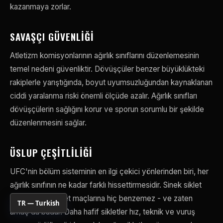
kazanmaya zorlar.
SAVAŞÇI GÜVENLIĞI
Atletizm komisyonlarının ağırlık sınıflarını düzenlemesinin
temel nedeni güvenliktir. Dövüşçüler benzer büyüklükteki
rakiplerle yarıştığında, boyut uyumsuzluğundan kaynaklanan
ciddi yaralanma riski önemli ölçüde azalır. Ağırlık sınıfları
dövüşçülerin sağlığını korur ve sporun sorumlu bir şekilde
düzenlenmesini sağlar.
ÜSLUP ÇEŞITLILIĞI
UFC'nin bölüm sisteminin en ilgi çekici yönlerinden biri, her
ağırlık sınıfının ne kadar farklı hissettirmesidir. Sinek siklet
maçları, ağır siklet maçlarına hiç benzemez - ve zaten
TR — Turkish
amaç da budur. Daha hafif sikletler hız, teknik ve vuruş