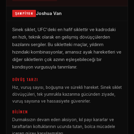
Joshua Van
ŞAMPIYON
Sinek siklet, UFC'deki en hafif siklettir ve kadrodaki
en hızlı, teknik olarak en gelişmiş dövüşçülerden
bazılarını sergiler. Bu sikletteki maçlar, yıldırım
hızındaki kombinasyonlar, amansız ayak hareketleri ve
diğer sikletlerin çok azının eşleşebileceği bir
kondisyon vurgusuyla tanımlanır.
DÖVÜŞ TARZI
Hız, vuruş sayısı, boğuşma ve sürekli hareket. Sinek siklet
dövüşçüleri, tek yumrukla kazanma gücünden ziyade,
vuruş sayısına ve hassasiyete güvenirler.
BILINEN
Durmaksızın devam eden aksiyon, kıl payı kararlar ve
taraftarları koltuklarının ucunda tutan, bolca mücadele
içeren güreş karşılaşmaları.