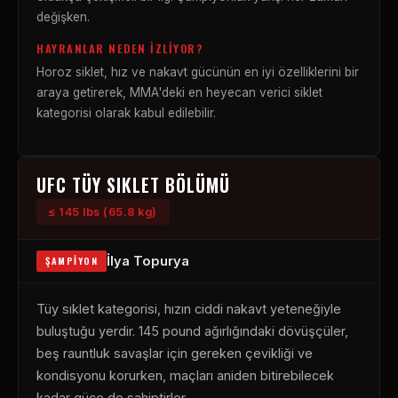
değişken.
HAYRANLAR NEDEN İZLIYOR?
Horoz siklet, hız ve nakavt gücünün en iyi özelliklerini bir
araya getirerek, MMA'deki en heyecan verici siklet
kategorisi olarak kabul edilebilir.
UFC TÜY SIKLET BÖLÜMÜ
≤ 145 lbs (65.8 kg)
İlya Topurya
ŞAMPIYON
Tüy sıklet kategorisi, hızın ciddi nakavt yeteneğiyle
buluştuğu yerdir. 145 pound ağırlığındaki dövüşçüler,
beş rauntluk savaşlar için gereken çevikliği ve
kondisyonu korurken, maçları aniden bitirebilecek
kadar güce de sahiptirler.