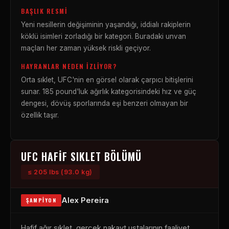
BAŞLIK RESMI
Yeni nesillerin değişiminin yaşandığı, iddialı rakiplerin
köklü isimleri zorladığı bir kategori. Buradaki unvan
maçları her zaman yüksek riskli geçiyor.
HAYRANLAR NEDEN İZLIYOR?
Orta sıklet, UFC'nin en görsel olarak çarpıcı bitişlerini
sunar. 185 pound'luk ağırlık kategorisindeki hız ve güç
dengesi, dövüş sporlarında eşi benzeri olmayan bir
özellik taşır.
UFC HAFIF SIKLET BÖLÜMÜ
≤ 205 lbs (93.0 kg)
Alex Pereira
ŞAMPIYON
Hafif ağır sıklet, gerçek nakavt ustalarının faaliyet