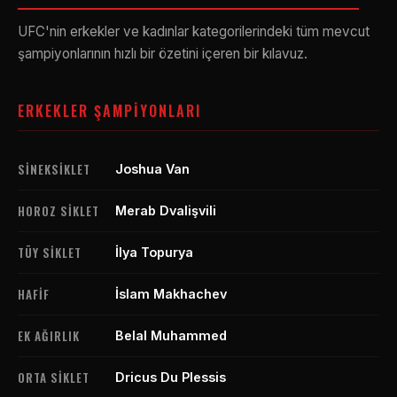
UFC'nin erkekler ve kadınlar kategorilerindeki tüm mevcut
şampiyonlarının hızlı bir özetini içeren bir kılavuz.
ERKEKLER ŞAMPIYONLARI
SINEKSIKLET
Joshua Van
HOROZ SIKLET
Merab Dvalişvili
TÜY SIKLET
İlya Topurya
HAFIF
İslam Makhachev
EK AĞIRLIK
Belal Muhammed
ORTA SIKLET
Dricus Du Plessis