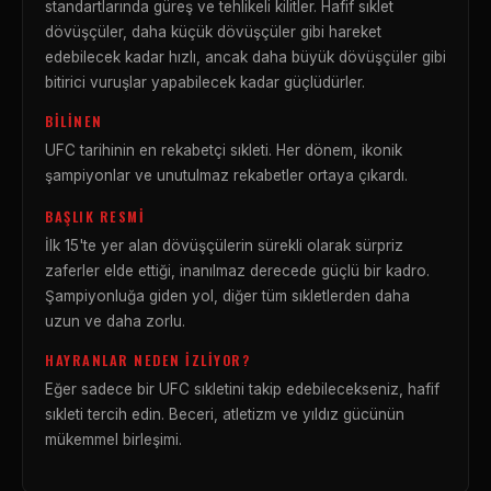
standartlarında güreş ve tehlikeli kilitler. Hafif sıklet
dövüşçüler, daha küçük dövüşçüler gibi hareket
edebilecek kadar hızlı, ancak daha büyük dövüşçüler gibi
bitirici vuruşlar yapabilecek kadar güçlüdürler.
BILINEN
UFC tarihinin en rekabetçi sıkleti. Her dönem, ikonik
şampiyonlar ve unutulmaz rekabetler ortaya çıkardı.
BAŞLIK RESMI
İlk 15'te yer alan dövüşçülerin sürekli olarak sürpriz
zaferler elde ettiği, inanılmaz derecede güçlü bir kadro.
Şampiyonluğa giden yol, diğer tüm sıkletlerden daha
uzun ve daha zorlu.
HAYRANLAR NEDEN İZLIYOR?
Eğer sadece bir UFC sıkletini takip edebilecekseniz, hafif
sıkleti tercih edin. Beceri, atletizm ve yıldız gücünün
mükemmel birleşimi.