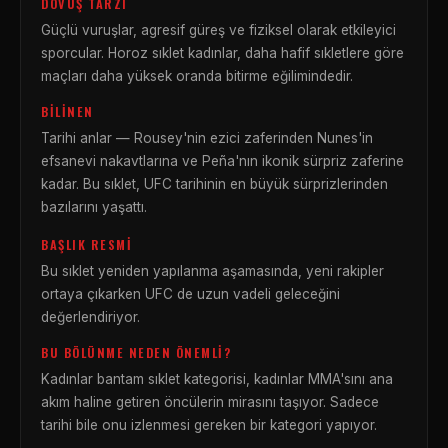
DÖVÜŞ TARZI
Güçlü vuruşlar, agresif güreş ve fiziksel olarak etkileyici
sporcular. Horoz sıklet kadınlar, daha hafif sıkletlere göre
maçları daha yüksek oranda bitirme eğilimindedir.
BILINEN
Tarihi anlar — Rousey'nin ezici zaferinden Nunes'in
efsanevi nakavtlarına ve Peña'nın ikonik sürpriz zaferine
kadar. Bu sıklet, UFC tarihinin en büyük sürprizlerinden
bazılarını yaşattı.
BAŞLIK RESMI
Bu sıklet yeniden yapılanma aşamasında, yeni rakipler
ortaya çıkarken UFC de uzun vadeli geleceğini
değerlendiriyor.
BU BÖLÜNME NEDEN ÖNEMLI?
Kadınlar bantam sıklet kategorisi, kadınlar MMA'sını ana
akım haline getiren öncülerin mirasını taşıyor. Sadece
tarihi bile onu izlenmesi gereken bir kategori yapıyor.