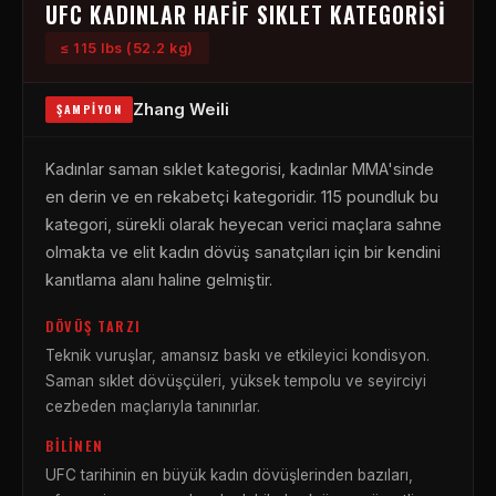
UFC KADINLAR HAFIF SIKLET KATEGORISI
≤ 115 lbs (52.2 kg)
Zhang Weili
ŞAMPIYON
Kadınlar saman sıklet kategorisi, kadınlar MMA'sinde
en derin ve en rekabetçi kategoridir. 115 poundluk bu
kategori, sürekli olarak heyecan verici maçlara sahne
olmakta ve elit kadın dövüş sanatçıları için bir kendini
kanıtlama alanı haline gelmiştir.
DÖVÜŞ TARZI
Teknik vuruşlar, amansız baskı ve etkileyici kondisyon.
Saman sıklet dövüşçüleri, yüksek tempolu ve seyirciyi
cezbeden maçlarıyla tanınırlar.
BILINEN
UFC tarihinin en büyük kadın dövüşlerinden bazıları,