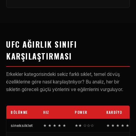
UFC AĞIRLIK SINIFI
KARŞILAŞTIRMASI
Erkekler kategorisindeki sekiz farklı sıklet, temel dövüş
özelliklerine göre nasıl karşılaştırılıyor? Bu analiz, her bir
sıkletin göreceli güçlü yönlerini ve eğilimlerini vurguluyor.
BÖLÜNME
HIZ
POWER
KARDIYO
sineksiklet
★ ★ ★ ★ ★
★★ ☆☆☆
★ ★ ★ ★ ★