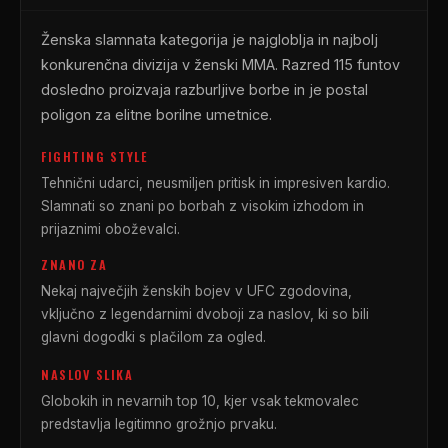
Ženska slamnata kategorija je najgloblja in najbolj
konkurenčna divizija v ženski MMA. Razred 115 funtov
dosledno proizvaja razburljive borbe in je postal
poligon za elitne borilne umetnice.
FIGHTING STYLE
Tehnični udarci, neusmiljen pritisk in impresiven kardio.
Slamnati so znani po borbah z visokim izhodom in
prijaznimi oboževalci.
ZNANO ZA
Nekaj največjih ženskih bojev v
UFC
zgodovina,
vključno z legendarnimi dvoboji za naslov, ki so bili
glavni dogodki s plačilom za ogled.
NASLOV SLIKA
Globokih in nevarnih top 10, kjer vsak tekmovalec
predstavlja legitimno grožnjo prvaku.