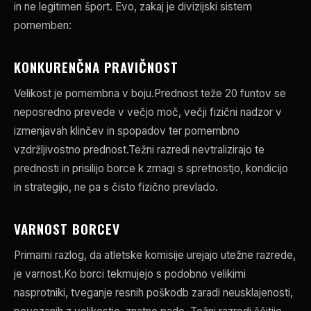
in ne legitimen šport. Evo, zakaj je divizijski sistem
pomemben:
KONKURENČNA PRAVIČNOST
Velikost je pomembna v boju.Prednost teže 20 funtov se
neposredno prevede v večjo moč, večji fizični nadzor v
izmenjavah klinčev in spopadov ter pomembno
vzdržljivostno prednost.Težni razredi nevtralizirajo te
prednosti in prisilijo borce k zmagi s spretnostjo, kondicijo
in strategijo, ne pa s čisto fizično prevlado.
VARNOST BORCEV
Primarni razlog, da atletske komisije urejajo utežne razrede,
je varnost.Ko borci tekmujejo s podobno velikimi
nasprotniki, tveganje resnih poškodb zaradi neusklajenosti,