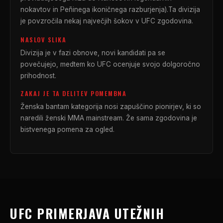
nokavtov in Peñinega ikoničnega razburjenja).Ta divizija
je povzročila nekaj največjih šokov v
UFC
zgodovina.
NASLOV SLIKA
Divizija je v fazi obnove, novi kandidati pa se
povečujejo, medtem ko
UFC
ocenjuje svojo dolgoročno
prihodnost.
ZAKAJ JE TA DELITEV POMEMBNA
Ženska bantam kategorija nosi zapuščino pionirjev, ki so
naredili ženski MMA mainstream. Že sama zgodovina je
bistvenega pomena za ogled.
UFC
PRIMERJAVA UTEŽNIH