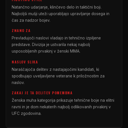
Natančno udarjanje, klinčevo delo in taktični boji.
Najboljši mušji uteži uporabljajo upravljanje dosega in
čas za nadzor bojev.
ZNANO ZA
Prevladujoči naslovi vladajo in tehnično izpiljene
predstave. Divizija je ustvarila nekaj najbolj
usposobljenih prvakinj v ženski MMA.
NASLOV SLIKA
Naraščajoča delitev z nastajajočimi kandidati, ki
spodbujajo uveljavljene veterane k priložnostim za
naslov.
ZAKAJ JE TA DELITEV POMEMBNA
Ženska muha kategorija prikazuje tehnične boje na elitni
ravni in je dom nekaterih najbolj odlikovanih prvakinj v
UFC
zgodovina.