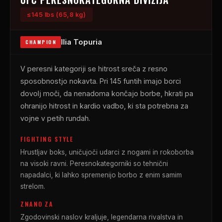
≤145 lbs (65,8 kg)
Ilia Topuria
CHAMPION
V peresni kategoriji se hitrost sreča z resno
sposobnostjo nokavta. Pri 145 funtih imajo borci
dovolj moči, da nenadoma končajo borbe, hkrati pa
ohranijo hitrost in kardio vadbo, ki sta potrebna za
vojne v petih rundah.
FIGHTING STYLE
Hrustljav boks, uničujoči udarci z nogami in rokoborba
na visoki ravni. Peresnokategorniki so tehnični
napadalci, ki lahko spremenijo borbo z enim samim
strelom.
ZNANO ZA
Zgodovinski naslov kraljuje, legendarna rivalstva in