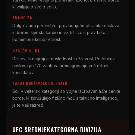
stavke. Welterweights ponavadi fizično, brušenje borci,
ki vsiljujejo svojo voljo.
ZNANO ZA
Dolgo vlada prvenstvo, prevladujoče obrambe naslova
in borbe, kjer sta kardio in vzdržljivost prav tako
pomembna kot spretnost.
NASLOV SLIKA
Delitev, ki nagrajuje doslednost in žilavost. Pridobitev
naslova pri 170 zahteva premagovanje več elitnih
kandidatov.
ZAKAJ OBOŽEVALCI GLEDAJO
Boji v velterski kategoriji so vojne izčrpavanja.Če cenite
borce, ki združujejo fizično moč s taktično inteligenco,
je to vaš razred.
UFC
SREDNJEKATEGORNA DIVIZIJA