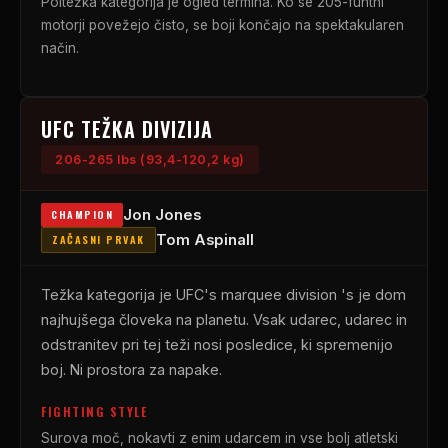
Poltežka kategorija je ogled termina. Ko se 205-funtni
motorji povežejo čisto, se boji končajo na spektakularen
način.
UFC
TEŽKA DIVIZIJA
206-265 lbs (93,4-120,2 kg)
Jon Jones
CHAMPION
Tom Aspinall
ZAČASNI PRVAK
Težka kategorija je
UFC
's marquee division 's je dom
najhujšega človeka na planetu. Vsak udarec, udarec in
odstranitev pri tej teži nosi posledice, ki spremenijo
boj. Ni prostora za napake.
FIGHTING STYLE
Surova moč, nokavti z enim udarcem in vse bolj atletski