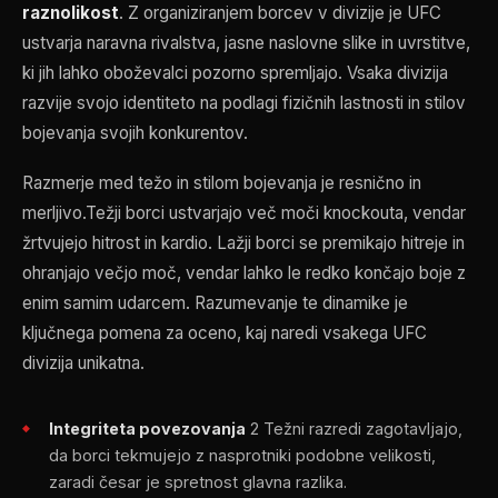
raznolikost
. Z organiziranjem borcev v divizije je
UFC
ustvarja naravna rivalstva, jasne naslovne slike in uvrstitve,
ki jih lahko oboževalci pozorno spremljajo. Vsaka divizija
razvije svojo identiteto na podlagi fizičnih lastnosti in stilov
bojevanja svojih konkurentov.
Razmerje med težo in stilom bojevanja je resnično in
merljivo.Težji borci ustvarjajo več moči knockouta, vendar
žrtvujejo hitrost in kardio. Lažji borci se premikajo hitreje in
ohranjajo večjo moč, vendar lahko le redko končajo boje z
enim samim udarcem. Razumevanje te dinamike je
ključnega pomena za oceno, kaj naredi vsakega
UFC
divizija unikatna.
Integriteta povezovanja
2 Težni razredi zagotavljajo,
da borci tekmujejo z nasprotniki podobne velikosti,
zaradi česar je spretnost glavna razlika.