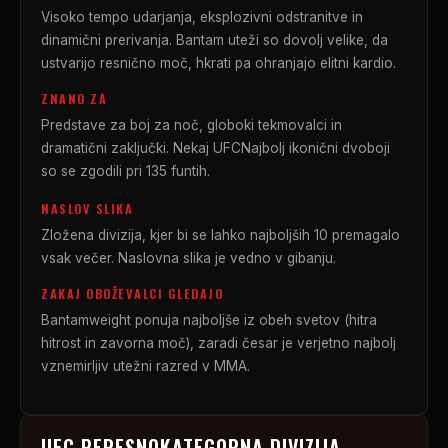
Visoko tempo udarjanja, eksplozivni odstranitve in
dinamični prerivanja. Bantam uteži so dovolj velike, da
ustvarijo resnično moč, hkrati pa ohranjajo elitni kardio.
ZNANO ZA
Predstave za boj za noč, globoki tekmovalci in
dramatični zaključki. Nekaj
UFC
Najbolj ikonični dvoboji
so se zgodili pri 135 funtih.
NASLOV SLIKA
Zložena divizija, kjer bi se lahko najboljših 10 premagalo
vsak večer. Naslovna slika je vedno v gibanju.
ZAKAJ OBOŽEVALCI GLEDAJO
Bantamweight ponuja najboljše iz obeh svetov (hitra
hitrost in zavorna moč), zaradi česar je verjetno najbolj
vznemirljiv utežni razred v MMA.
UFC
PERESNOKATEGORNA DIVIZIJA