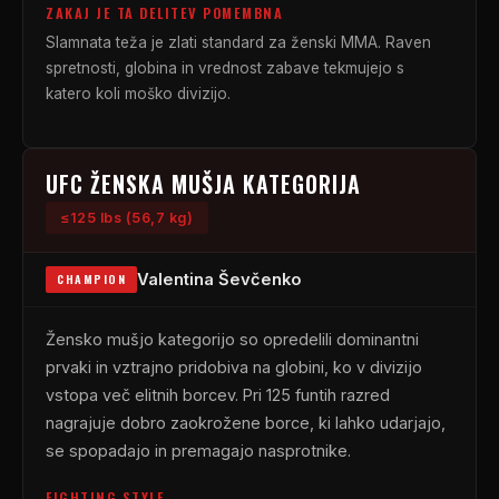
ZAKAJ JE TA DELITEV POMEMBNA
Slamnata teža je zlati standard za ženski MMA. Raven
spretnosti, globina in vrednost zabave tekmujejo s
katero koli moško divizijo.
UFC
ŽENSKA MUŠJA KATEGORIJA
≤125 lbs (56,7 kg)
Valentina Ševčenko
CHAMPION
Žensko mušjo kategorijo so opredelili dominantni
prvaki in vztrajno pridobiva na globini, ko v divizijo
vstopa več elitnih borcev. Pri 125 funtih razred
nagrajuje dobro zaokrožene borce, ki lahko udarjajo,
se spopadajo in premagajo nasprotnike.
FIGHTING STYLE