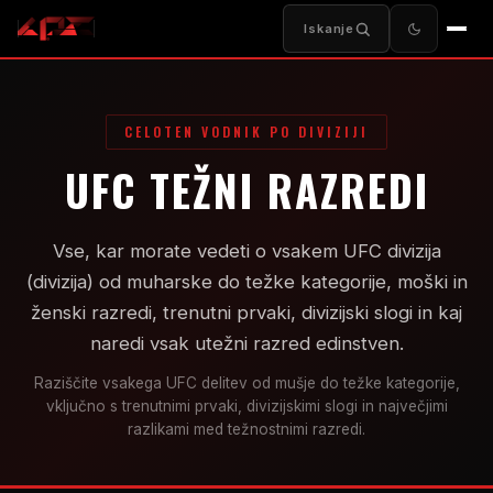
Iskanje
CELOTEN VODNIK PO DIVIZIJI
UFC
TEŽNI RAZREDI
Vse, kar morate vedeti o vsakem
UFC
divizija
(divizija) od muharske do težke kategorije, moški in
ženski razredi, trenutni prvaki, divizijski slogi in kaj
naredi vsak utežni razred edinstven.
Raziščite vsakega
UFC
delitev od mušje do težke kategorije,
vključno s trenutnimi prvaki, divizijskimi slogi in največjimi
razlikami med težnostnimi razredi.