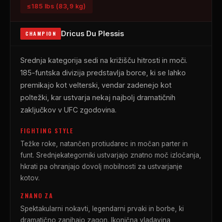
≤185 lbs (83,9 kg)
Dricus Du Plessis
CHAMPION
Srednja kategorija sedi na križišču hitrosti in moči.
185-funtska divizija predstavlja borce, ki se lahko
premikajo kot velterski, vendar zadenejo kot
poltežki, kar ustvarja nekaj najbolj dramatičnih
zaključkov v
UFC
zgodovina.
FIGHTING STYLE
Težke roke, natančen protiudarec in močan parter in
funt. Srednjekategorniki ustvarjajo znatno moč izločanja,
hkrati pa ohranjajo dovolj mobilnosti za ustvarjanje
kotov.
ZNANO ZA
Spektakularni nokavti, legendarni prvaki in borbe, ki
dramatično zanihajo zagon. Ikonična vladavina