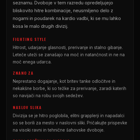
seznamu. Dvoboje v tem razredu opredeljujejo
bliskovito hitre kombinacije, neusmiljeno delo z
nogami in poudarek na kardio vadbi, ki se mu lahko
kosa le malo drugih divizij.
FIGHTING STYLE
Hitrost, udarjanje glasnosti, prerivanje in stalno gibanje.
Leteče uteži se zanašajo na moč in natančnost in ne na
moč enega udarca.
ZNANO ZA
Neprestano dogajanje, kot britev tanke odločitve in
nekakšne borbe, ki so težke za prerivanje, zaradi katerih
so navijači na robu svojih sedežev.
NASLOV SLIKA
Divizija se je hitro poglobila, elitni grapplerji in napadalci
so se borili za mesto v naslovni sliki. Pričakujte prispevke
na visoki ravni in tehnične šahovske dvoboje.