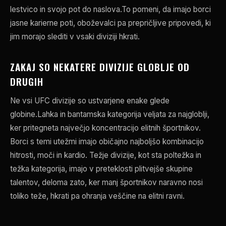
lestvico in svojo pot do naslova.To pomeni, da imajo borci
jasne karierne poti, oboževalci pa prepričljive pripovedi, ki
jim morajo slediti v vsaki diviziji hkrati.
ZAKAJ SO NEKATERE DIVIZIJE GLOBLJE OD
DRUGIH
Ne vsi
UFC
divizije so ustvarjene enake glede
globine.Lahka in bantamska kategorija veljata za najgloblji,
ker pritegneta največjo koncentracijo elitnih športnikov.
Borci s temi utežmi imajo običajno najboljšo kombinacijo
hitrosti, moči in kardio. Težje divizije, kot sta poltežka in
težka kategorija, imajo v preteklosti plitvejše skupine
talentov, deloma zato, ker manj športnikov naravno nosi
toliko teže, hkrati pa ohranja veščine na elitni ravni.