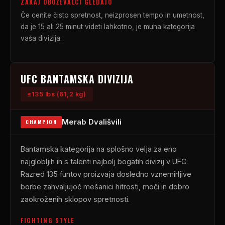
ZAKAJ OBOŽEVALCI GLEDAJO
Če cenite čisto spretnost, neizprosen tempo in umetnost,
da je 15 ali 25 minut videti lahkotno, je muha kategorija
vaša divizija.
UFC
BANTAMSKA DIVIZIJA
≤135 lbs (61,2 kg)
Merab Dvališvili
CHAMPION
Bantamska kategorija na splošno velja za eno
najglobljih in s talenti najbolj bogatih divizij v
UFC
.
Razred 135 funtov proizvaja dosledno vznemirljive
borbe zahvaljujoč mešanici hitrosti, moči in dobro
zaokroženih sklopov spretnosti.
FIGHTING STYLE