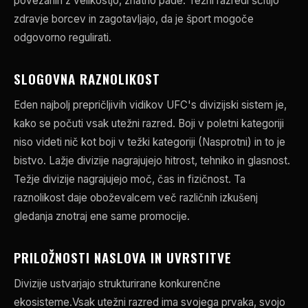
povezanih z velikostjo, znatno pade. Težni razredi ščitijo
zdravje borcev in zagotavljajo, da je šport mogoče
odgovorno regulirati.
SLOGOVNA RAZNOLIKOST
Eden najbolj prepričljivih vidikov
UFC
's divizijski sistem je,
kako se počuti vsak utežni razred. Boji v poletni kategoriji
niso videti nič kot boji v težki kategoriji (Nasprotni) in to je
bistvo. Lažje divizije nagrajujejo hitrost, tehniko in glasnost.
Težje divizije nagrajujejo moč, čas in fizičnost. Ta
raznolikost daje oboževalcem več različnih izkušenj
gledanja znotraj ene same promocije.
PRILOŽNOSTI NASLOVA IN UVRSTITVE
Divizije ustvarjajo strukturirane konkurenčne
ekosisteme.Vsak utežni razred ima svojega prvaka, svojo