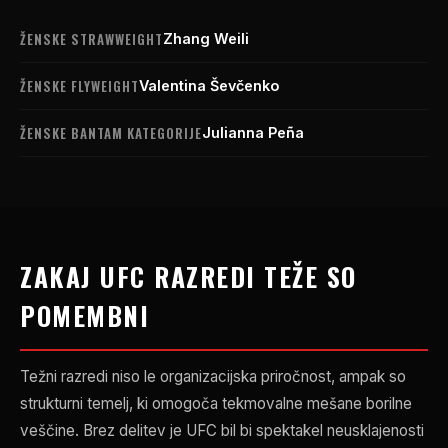
ŽENSKE STRAWWEIGHT
Zhang Weili
ŽENSKE FLYWEIGHT
Valentina Ševčenko
ŽENSKE BANTAM KATEGORIJE
Julianna Peña
ZAKAJ
UFC
RAZREDI TEŽE SO
POMEMBNI
Težni razredi niso le organizacijska priročnost, ampak so
strukturni temelj, ki omogoča tekmovalne mešane borilne
veščine. Brez delitev je
UFC
bil bi spektakel neusklajenosti