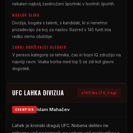
nekateri najbolj zaokroženi športniki v borilnih športih.
NASLOV SLIKA
Divizija, bogata s talenti, s kandidati, ki si nenehno
prizadevajo za boj za naslov. Razred s 145 funti ima
redko mirno obdobje.
ZAKAJ OBOŽEVALCI GLEDAJO
V peresni kategoriji se tehnika, čas in bojni IQ združijo na
najvišji ravni. Vsaka borba med top 5 se zdi kot glavni
dogodek.
UFC
LAHKA DIVIZIJA
≤155 lbs (70,3 kg)
Islam Mahačev
CHAMPION
Lahek je kronski dragulj
UFC
. Nobena delitev ne
pritegne več pozornosti, ne ustvari več naslovnikov s