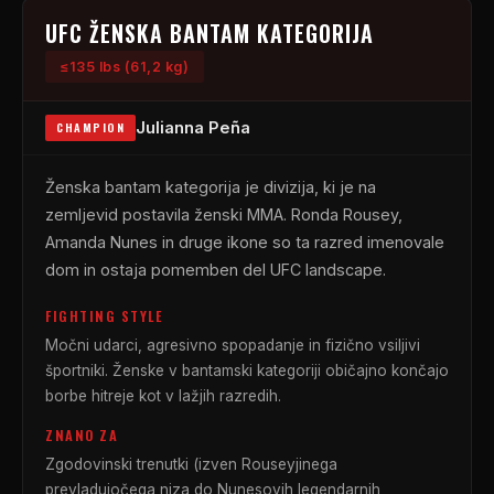
UFC
ŽENSKA BANTAM KATEGORIJA
≤135 lbs (61,2 kg)
Julianna Peña
CHAMPION
Ženska bantam kategorija je divizija, ki je na
zemljevid postavila ženski MMA. Ronda Rousey,
Amanda Nunes in druge ikone so ta razred imenovale
dom in ostaja pomemben del
UFC
landscape.
FIGHTING STYLE
Močni udarci, agresivno spopadanje in fizično vsiljivi
športniki. Ženske v bantamski kategoriji običajno končajo
borbe hitreje kot v lažjih razredih.
ZNANO ZA
Zgodovinski trenutki (izven Rouseyjinega
prevladujočega niza do Nunesovih legendarnih