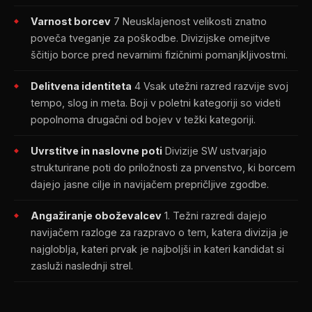
Varnost borcev
7 Neusklajenost velikosti znatno
poveča tveganje za poškodbe. Divizijske omejitve
ščitijo borce pred nevarnimi fizičnimi pomanjkljivostmi.
Delitvena identiteta
4 Vsak utežni razred razvije svoj
tempo, slog in meta. Boji v poletni kategoriji so videti
popolnoma drugačni od bojev v težki kategoriji.
Uvrstitve in naslovne poti
Divizije SW ustvarjajo
strukturirane poti do priložnosti za prvenstvo, ki borcem
dajejo jasne cilje in navijačem prepričljive zgodbe.
Angažiranje oboževalcev
1. Težni razredi dajejo
navijačem razloge za razpravo o tem, katera divizija je
najgloblja, kateri prvak je najboljši in kateri kandidat si
zasluži naslednji strel.