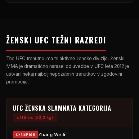
ŽENSKI
UFC
TEŽNI RAZREDI
The
UFC
trenutno ima tri aktivne ženske divizije. Ženski
MMA je dramatično narasel od uvedbe v
UFC
leta 2012 je
ustvaril nekaj najbolj nepozabnih trenutkov v zgodovini
promocije.
UFC
ŽENSKA SLAMNATA KATEGORIJA
≤115 lbs (52,2 kg)
Zhang Weili
CHAMPION