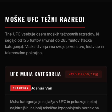
MOŠKE
UFC
TEŽNI RAZREDI
The
UFC
vsebuje osem moških težnostnih razredov, ki
segajo od 125 funtov (muha) do 265 funtov (težka
kategorija). Vsaka divizija ima svoje prvenstvo, lestvice in
tekmovalno pokrajino.
UFC
MUHA KATEGORIJA
≤125 lbs (56,7 kg)
Joshua Van
CHAMPION
Muha kategorija je najlažja v
UFC
in prikazuje nekaj
najhitrejših, najbolj tehnično izpopolnjenih borcev na