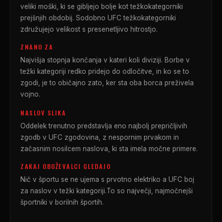
veliki moški, ki se gibljejo bolje kot težkokategorniki
prejšnjih obdobij. Sodobno
UFC
težkokategorniki
združujejo velikost s presenetljivo hitrostjo.
ZNANO ZA
Najvišja stopnja končanja v kateri koli diviziji. Borbe v
težki kategoriji redko pridejo do odločitve, in ko se to
zgodi, je to običajno zato, ker sta oba borca preživela
vojno.
NASLOV SLIKA
Oddelek trenutno predstavlja eno najbolj prepričljivih
zgodb v
UFC
zgodovina, z nespornim prvakom in
začasnim nosilcem naslova, ki sta imela močne primere.
ZAKAJ OBOŽEVALCI GLEDAJO
Nič v športu se ne ujema s prvotno elektriko a
UFC
boj
za naslov v težki kategoriji.To so največji, najmočnejši
športniki v borilnih športih.