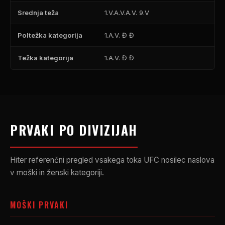
Srednja teža
1.V.A.V.A.V. 9.V
Poltežka kategorija
1.A.V. Đ Đ
Težka kategorija
1.A.V. Đ Đ
PRVAKI PO DIVIZIJAH
Hiter referenčni pregled vsakega toka
UFC
nosilec naslova
v moški in ženski kategoriji.
MOŠKI PRVAKI