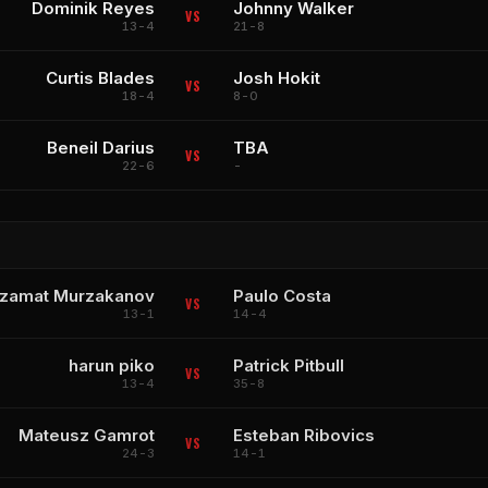
Dominik Reyes
Johnny Walker
VS
13-4
21-8
Curtis Blades
Josh Hokit
VS
18-4
8-0
Beneil Darius
TBA
VS
22-6
-
zamat Murzakanov
Paulo Costa
VS
13-1
14-4
harun piko
Patrick Pitbull
VS
13-4
35-8
Mateusz Gamrot
Esteban Ribovics
VS
24-3
14-1