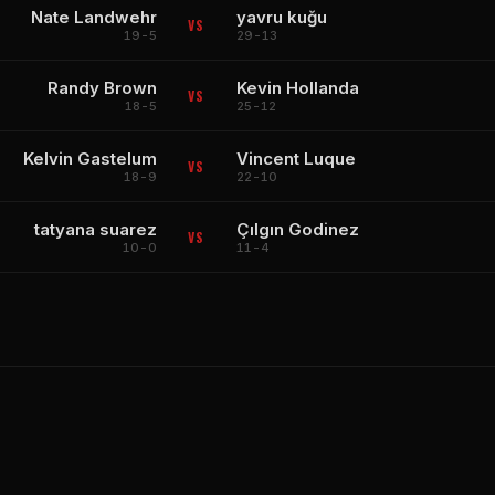
Nate Landwehr
yavru kuğu
VS
19-5
29-13
Randy Brown
Kevin Hollanda
VS
18-5
25-12
Kelvin Gastelum
Vincent Luque
VS
18-9
22-10
tatyana suarez
Çılgın Godinez
VS
10-0
11-4