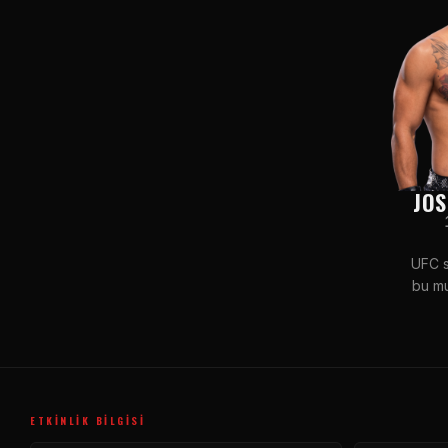
JOS
UFC s
bu mu
ETKINLIK BILGISI