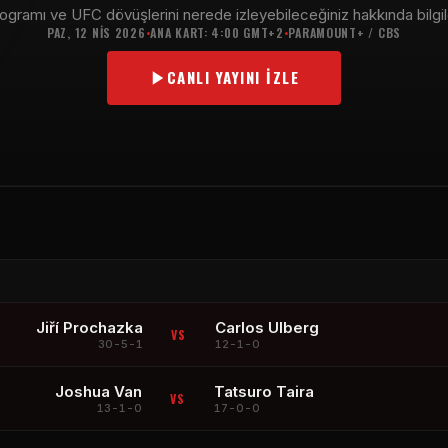
ogramı ve UFC dövüşlerini nerede izleyebileceğiniz hakkında bilgil
PAZ, 12 NIS 2026
ANA KART: 4:00 GMT+2
PARAMOUNT+ / CBS
•
•
CANLI YAYINI İZLE
Jiří Prochazka
Carlos Ulberg
VS
30-5-1
12-1-0
Joshua Van
Tatsuro Taira
VS
13-1-0
17-0-0