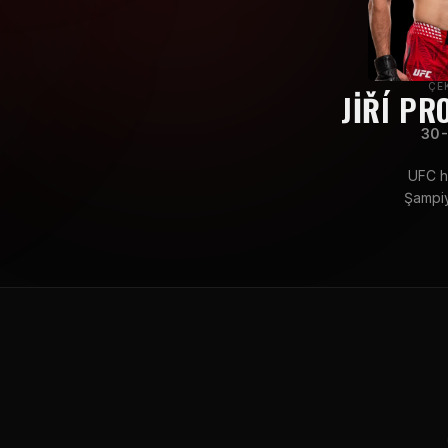
ÇE
JIŘÍ PR
30-
UFC ha
Şampiy