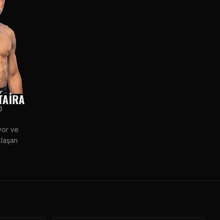
TAIRA
0
yor ve
klaşan