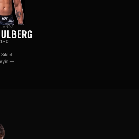
ELANDA
 ULBERG
1-0
 Sıklet
leyin —