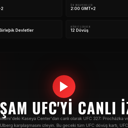
ÖN MUAYENELER
+2
2:00 GMT+2
NÖBETLERDEN
Birleþik Devletler
12 Dövüş
ŞAM UFC'YI CANLI I
Miami'deki Kaseya Center'dan canlı olarak UFC 327: Procházka v
Ulberg karşılaşmasını izleyin. Bu geceki tüm UFC dövüş kartı, UF