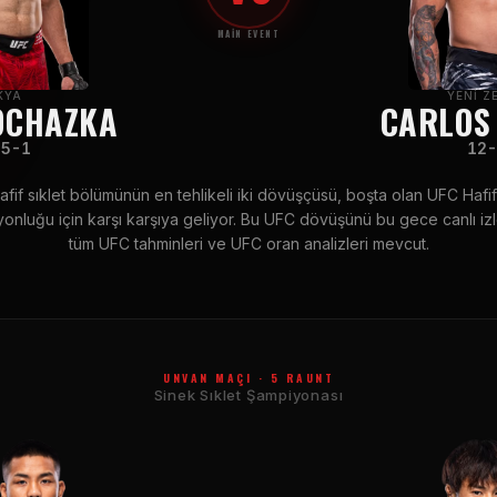
MAIN EVENT
KYA
YENI Z
OCHAZKA
CARLOS
5-1
12-
fif sıklet bölümünün en tehlikeli iki dövüşçüsü, boşta olan UFC Hafif
onluğu için karşı karşıya geliyor. Bu UFC dövüşünü bu gece canlı iz
tüm UFC tahminleri ve UFC oran analizleri mevcut.
UNVAN MAÇI · 5 RAUNT
Sinek Sıklet Şampiyonası