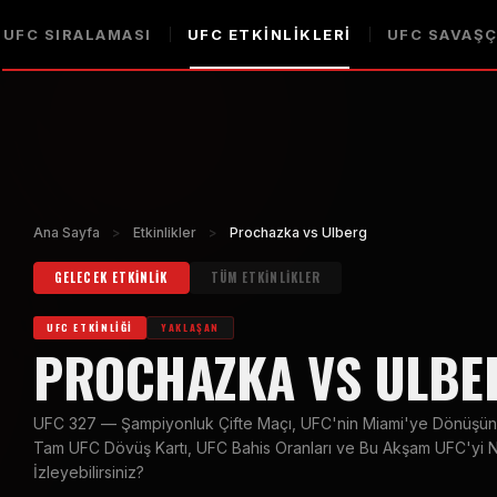
UFC SIRALAMASI
UFC ETKINLIKLERI
UFC SAVAŞÇ
Ana Sayfa
>
Etkinlikler
>
Prochazka vs Ulberg
GELECEK ETKINLIK
TÜM ETKINLIKLER
UFC ETKINLIĞI
YAKLAŞAN
PROCHAZKA VS ULBE
UFC 327 — Şampiyonluk Çifte Maçı, UFC'nin Miami'ye Dönüşünün
Tam UFC Dövüş Kartı, UFC Bahis Oranları ve Bu Akşam UFC'yi N
İzleyebilirsiniz?