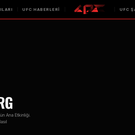
ILARI
UFC HABERLERI
UFC Ş
RG
 Ana Etkinliği.
asıl