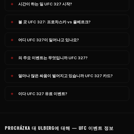
시간이 하는 일
UFC
327 시작?
볼 곳
UFC
327: 프로차스카 vs 울베르크?
어디
UFC
327이 일어나고 있나요?
의 주요 이벤트는 무엇입니까
UFC
327?
얼마나 많은 싸움이 벌어지고 있습니까
UFC
327 카드?
이다
UFC
327 유료 이벤트?
PROCHÁZKA 대 ULBERG에 대해 —
UFC
이벤트 정보