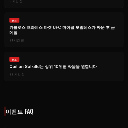
5 시간 전
뉴스
카를로스 프라테스 타겟
UFC
마이클 모랄레스가 싸운 후 금
메달
21 시간 전
뉴스
Quillan Salkilld는 상위 10위권 싸움을 원합니다
22 시간 전
이벤트 FAQ