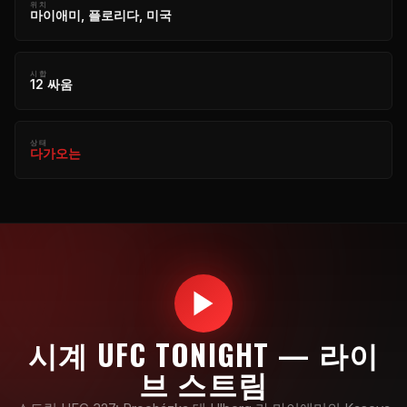
위치
마이애미, 플로리다, 미국
시합
12 싸움
상태
다가오는
시계
UFC TONIGHT
— 라이
브 스트림