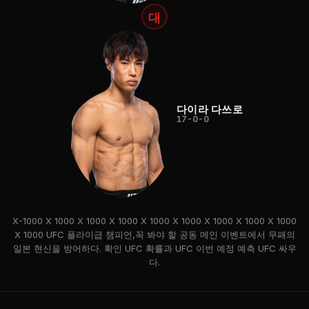
대
다이라 다쓰로
17-0-0
X-1000 X 1000 X 1000 X 1000 X 1000 X 1000 X 1000 X 1000 X 1000
X 1000
UFC
플라이급 챔피언,꼭 봐야 할 공동 메인 이벤트에서 무패의
일본 현신을 방어하다. 확인
UFC
확률과
UFC
이번 예정 예측
UFC
싸우
다.