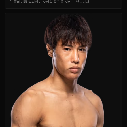
현 플라이급 챔피언이 자신의 왕관을 지키고 있습니다.