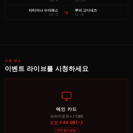
18-9
22-10
타티아나 수아레스
루피 고디네즈
대
10-0
11-4
시청 장소
이벤트 라이브를 시청하세요
메인 카드
파라마운트+ / CBS
오전 4:00 GMT+2
PPV
동시 방송