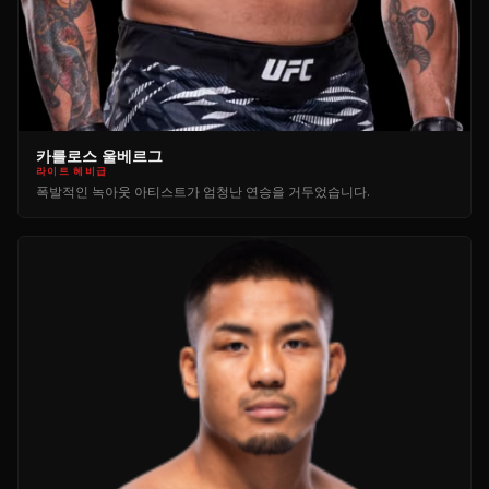
카를로스 울베르그
라이트 헤비급
폭발적인 녹아웃 아티스트가 엄청난 연승을 거두었습니다.