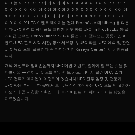
이 X 는 이 X 이 이 X 이 이 X 이 이 X 이 이 X 이 이 X 이 이 X 이 이 X
이 이 X 이 이 X 이 이 X 이 이 X 이 이 X 이 이 X 이 이 X 이 이 X 이 이
X 이 이 X 이 이 X 이 이 X 이 이 X 이 이 X 이 이 X 이 이 X 이 이 X 이
이 X 이 이 X
UFC
이벤트 페이지는 전체 Procházka 대 Ulberg 를 다룹
니다
UFC
라이트 헤비급을 포함한 전투 카드
UFC
jiří Procházka 와 플
라이급 선수인 Carlos Ulberg 의 타이틀전
UFC
챔피언십 공동메인 이
벤트,
UFC
전투 시작 시간, 장소 세부정보,
UFC
확률,
UFC
예측 및 관련
UFC
뉴스 보도. 플로리다 주 마이애미의 Kaseya Center에서 생방송됩
니다.
개막 예선부터 챔피언십까지
UFC
메인 이벤트, 알아야 할 모든 것을 찾
아보세요 — 전체
UFC
오늘 밤 파이트 카드, 어디서 볼까
UFC
, 열쇠
UFC
전투기 매치업이 예정되어 있습니다
UFC
전투 일정 및 전문가
UFC
싸움 분석 — 한 곳에서 모두. 당신이 확인하든
UFC
오늘 밤 결과가
나오거나 곧 시청할 계획입니다
UFC
이벤트, 이 페이지에서는 당신을
다루었습니다.