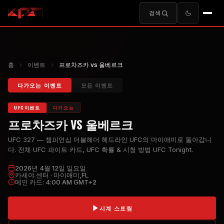
검색
홈
›
이벤트
›
프로차즈카 vs 울베르크
다가오는 이벤트
모든 이벤트
UFC
이벤트
다가오는
프로차즈카 VS 울베르크
UFC
327 — 챔피언십 더블헤더 헤드라인
UFC
의 마이애미로 돌아갑니
다. 전체
UFC
파이트 카드,
UFC
확률 & 시청 방법
UFC Tonight
.
2026년 4월 12일 일요일
카세야 센터 · 마이애미,FL
메인 카드: 4:00 AM GMT+2
시계 스트림