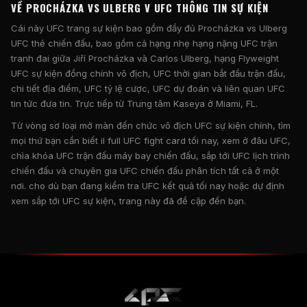
VỀ PROCHÁZKA VS ULBERG V
UFC
THÔNG TIN SỰ KIỆN
Cái này
UFC
trang sự kiện bao gồm đầy đủ Procházka vs Ulberg
UFC
thẻ chiến đấu, bao gồm cả hạng nhẹ hạng nặng
UFC
trận
tranh đai giữa Jiří Procházka và Carlos Ulberg, hạng Flyweight
UFC
sự kiện đồng chính vô địch,
UFC
thời gian bắt đầu trận đấu,
chi tiết địa điểm,
UFC
tỷ lệ cược,
UFC
dự đoán và liên quan
UFC
tin tức đưa tin. Trực tiếp từ Trung tâm Kaseya ở Miami, FL.
Từ vòng sơ loại mở màn đến chức vô địch
UFC
sự kiện chính, tìm
mọi thứ bạn cần biết il full
UFC
fight card tối nay, xem ở đâu
UFC
,
chìa khóa
UFC
trận đấu máy bay chiến đấu, sắp tới
UFC
lịch trình
chiến đấu và chuyên gia
UFC
chiến đấu phân tích tất cả ở một
nơi. cho dù bạn đang kiểm tra
UFC
kết quả tối nay hoặc dự định
xem sắp tới
UFC
sự kiện, trang này đã đề cập đến bạn.