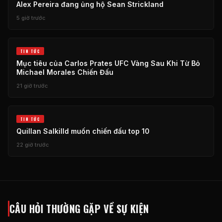
Alex Pereira đang ủng hộ Sean Strickland
5 giờ trước
TIN TỨC
Mục tiêu của Carlos Prates
UFC
Vàng Sau Khi Từ Bỏ
Michael Morales Chiến Đấu
21 giờ trước
TIN TỨC
Quillan Salkilld muốn chiến đấu top 10
22 giờ trước
CÂU HỎI THƯỜNG GẶP VỀ SỰ KIỆN