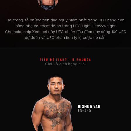
Hai trong số những tiền đạo nguy hiểm nhất trong
UFC
hạng cân
nặng nhẹ va chạm để bỏ trống
UFC
Light Heavyweight
Championship.Xem cái này
UFC
chiến đấu đêm nay sống 100
UFC
dự đoán và
UFC
phân tích tỷ lệ cược có sẵn.
TIÊU ĐỀ FIGHT · 5 ROUNDS
Giải vô địch hạng ruồi
JOSHUA VAN
13-1-0