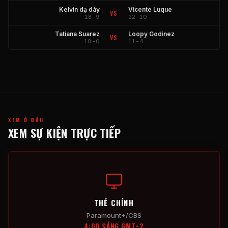
Kelvin dạ dày
Vicente Luque
VS
18-9
22-10
Tatiana Suarez
Loopy Godinez
VS
10-0
11-4
XEM Ở ĐÂU
XEM SỰ KIỆN TRỰC TIẾP
THẺ CHÍNH
Paramount+/CBS
4:00 SÁNG GMT+2