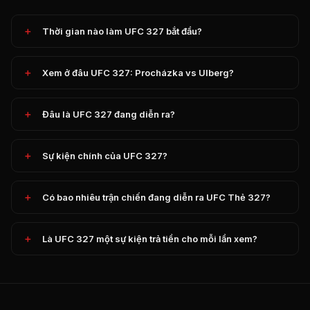
Thời gian nào làm
UFC
327 bắt đầu?
Xem ở đâu
UFC
327: Procházka vs Ulberg?
Đâu là
UFC
327 đang diễn ra?
Sự kiện chính của
UFC
327?
Có bao nhiêu trận chiến đang diễn ra
UFC
Thẻ 327?
Là
UFC
327 một sự kiện trả tiền cho mỗi lần xem?