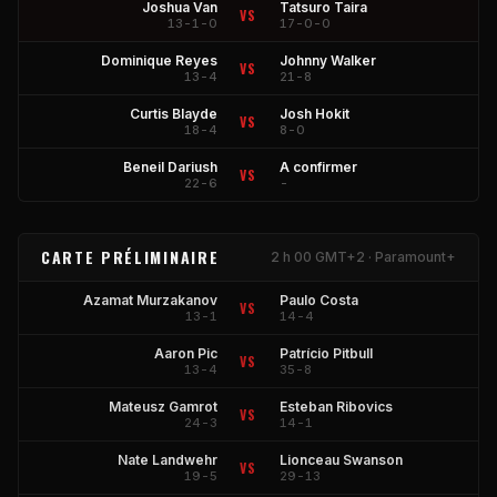
Joshua Van
Tatsuro Taira
VS
13-1-0
17-0-0
Dominique Reyes
Johnny Walker
VS
13-4
21-8
Curtis Blayde
Josh Hokit
VS
18-4
8-0
Beneil Dariush
A confirmer
VS
22-6
-
CARTE PRÉLIMINAIRE
2 h 00 GMT+2 · Paramount+
Azamat Murzakanov
Paulo Costa
VS
13-1
14-4
Aaron Pic
Patrício Pitbull
VS
13-4
35-8
Mateusz Gamrot
Esteban Ribovics
VS
24-3
14-1
Nate Landwehr
Lionceau Swanson
VS
19-5
29-13