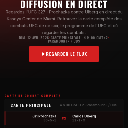
DIFFUSION EN DIRECT
Regardez l'UFC 327 : Procházka contre Ulberg en direct du
Kaseya Center de Miami. Retrouvez la carte complète des
combats UFC de ce soir, le programme de l'UFC et où
regarder les combats.
DIM. 12 AVR. 2026
CARTE PRINCIPALE : 4 H 00 GMT+2
•
•
PARAMOUNT+ / CBS
REGARDER LE FLUX
CARTE DE COMBAT COMPLÈTE
CARTE PRINCIPALE
4 h 00 GMT+2 · Paramount+ / CBS
Jiri Prochazka
Carlos Ulberg
VS
30-5-1
12-1-0