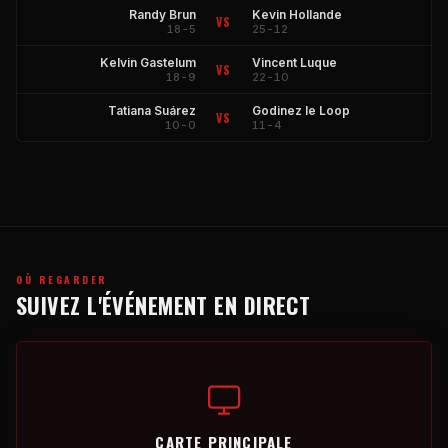
Randy Brun
Kevin Hollande
VS
18-5
25-12
Kelvin Gastelum
Vincent Luque
VS
18-9
22-10
Tatiana Suárez
Godinez le Loop
VS
10-0
11-4
OÙ REGARDER
SUIVEZ L'ÉVÉNEMENT EN DIRECT
CARTE PRINCIPALE