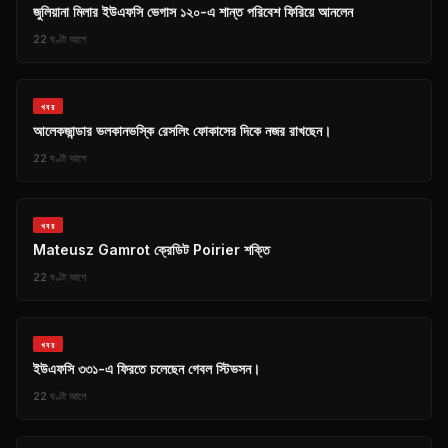
জুলিয়ানা মিলার ইউএফসি ভেগাস ১২০-এ শান্ত পরিবেশ ফিরিয়ে আনলেন
22 ঘণ্টা আগে
খবর
আলেকজান্ডার ভলকানভস্কি রেসলিং ফোকাসের দিকে নজর রাখছেন।
22 ঘণ্টা আগে
খবর
Mateusz Gamrot ক্রেডিট Poirier শক্তি
22 ঘণ্টা আগে
খবর
ইউএফসি ৩৩১-এ ফিরতে চলেছেন গেবল স্টিভসন।
22 ঘণ্টা আগে