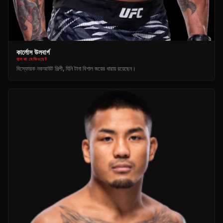
কার্লোস উলবার্গ
হালকা হেভিওয়েট
বিস্ফোরক নকআউট শিল্পী, যিনি টানা বিশাল জয়ের ধারায় রয়েছেন।