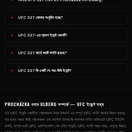
UFC 327 কোথায় অনুষ্ঠিত হচ্ছে?
UFC 327-এর প্রধান ইভেন্ট কোনটি?
UFC 327 কার্ডে কয়টি ফাইট রয়েছে?
UFC 327 কি একটি পে-পার-ভিউ ইভেন্ট?
PROCHÁZKA বনাম ULBERG সম্পর্কে — UFC ইভেন্ট তথ্য
এই UFC ইভেন্ট পেজটিতে প্রোখাজকা বনাম উলবার্গ-এর সম্পূর্ণ UFC ফাইট কার্ডের বিবরণ রয়েছে,
যার মধ্যে আছে জিরি প্রোখাজকা এবং কার্লোস উলবার্গের মধ্যকার লাইট হেভিওয়েট UFC টাইটেল
ফাইট, ফ্লাইওয়েট UFC চ্যাম্পিয়নশিপ কো-মেইন ইভেন্ট, UFC ফাইট শুরুর সময়, ভেন্যুর বিবরণ,