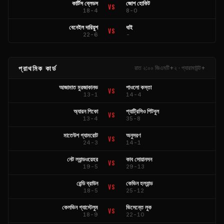
কার্টিস ব্লেডস
জোশ হোকিট
VS
18-4
8-0
বেনেইল দারিয়ুশ
ধাই
VS
22-6
-
প্রাথমিক কার্ড
রাত ২:০০ জিএমটি+২ · প্যারামাউন্ট+
আজামাত মুরজাকানভ
পাওলো কস্তা
VS
13-1
14-4
অ্যারন পিকো
প্যাট্রিসিও পিটবুল
VS
13-4
35-8
মাতেউশ গ্যামরোট
অনুসরণ
VS
24-3
14-1
নেট ল্যান্ডওয়েহর
কাব সোয়ানসন
VS
19-5
29-13
রেন্ডি ব্রাউন
কেভিন হল্যান্ড
VS
18-5
25-12
কেলভিন গ্যাস্টেলুম
ভিসেন্তে লুক
VS
18-9
22-10