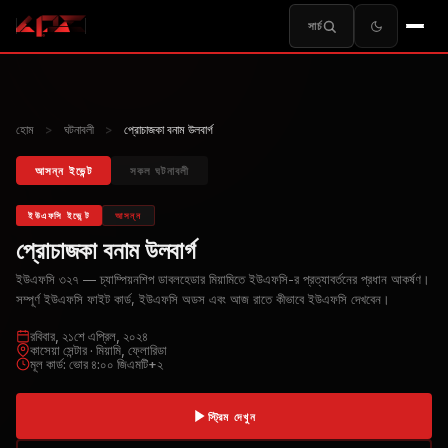
সার্চ
হোম
>
ঘটনাবলী
>
প্রোচাজকা বনাম উলবার্গ
আসন্ন ইভেন্ট
সকল ঘটনাবলী
ইউএফসি ইভেন্ট
আসন্ন
প্রোচাজকা বনাম উলবার্গ
ইউএফসি ৩২৭ — চ্যাম্পিয়নশিপ ডাবলহেডার মিয়ামিতে ইউএফসি-র প্রত্যাবর্তনের প্রধান আকর্ষণ।
সম্পূর্ণ ইউএফসি ফাইট কার্ড, ইউএফসি অডস এবং আজ রাতে কীভাবে ইউএফসি দেখবেন।
রবিবার, ২১শে এপ্রিল, ২০২৪
কাসেয়া সেন্টার · মিয়ামি, ফ্লোরিডা
মূল কার্ড: ভোর ৪:০০ জিএমটি+২
স্ট্রিম দেখুন