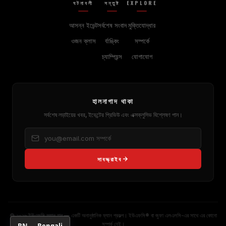
ঘটনাবলী
সন্তুষ্ট
EXPLORE
আসন্ন ইভেন্ট
সর্বশেষ সংবাদ
মুক্তিযোদ্ধার
ওজন ক্লাস
র্যাঙ্কিং
সম্পর্কে
চ্যাম্পিয়ন্স
যোগাযোগ
হালনাগাদ থাকা
সর্বশেষ লড়াইয়ের খবর, ইভেন্টের প্রিভিউ এবং এক্সক্লুসিভ বিশ্লেষণ পান।
সাবস্ক্রাইব
© ২০২৬ ইউএফসি ফ্যান হাব — একটি অনানুষ্ঠানিক ফ্যান প্রকল্প। ইউএফসি® বা জুফা এলএলসি-এর সাথে এর কোনো
সম্পর্ক নেই।