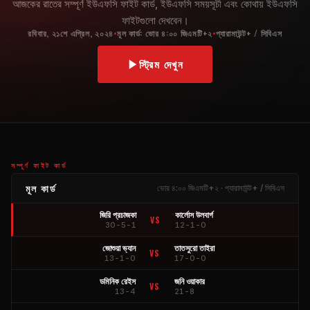
আজকের রাতের সম্পূর্ণ ইউএফসি ফাইট কার্ড, ইউএফসি সময়সূচী এবং কোথায় ইউএফসি
ফাইটগুলো দেখবেন।
রবিবার, ২১শে এপ্রিল, ২০২৪
মূল কার্ড: ভোর ৪:০০ জিএমটি+২
প্যারামাউন্ট+ / সিবিএস
•
•
স্ট্রিম দেখুন
সম্পূর্ণ ফাইট কার্ড
মূল কার্ড
ভোর ৪:০০ জিএমটি+২ · প্যারামাউন্ট+ / সিবিএস
জিরি প্রচাজকা
কার্লোস উলবার্গ
VS
30-5-1
12-1-0
জোশুয়া ভ্যান
তাতসুরো তাইরা
VS
13-1-0
17-0-0
ডমিনিক রেইস
জনি ওয়াকার
VS
13-4
21-8