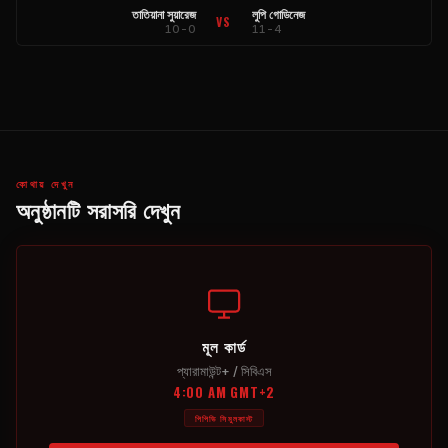
তাতিয়ানা সুয়ারেজ
লুপি গোডিনেজ
VS
10-0
11-4
কোথায় দেখুন
অনুষ্ঠানটি সরাসরি দেখুন
মূল কার্ড
প্যারামাউন্ট+ / সিবিএস
4:00 AM GMT+2
পিপিভি সিমুলকাস্ট