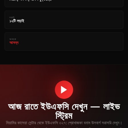
লড়াই
১২টি লড়াই
অবস্থা
আসন্ন
আজ রাতে ইউএফসি দেখুন — লাইভ
স্ট্রিম
মিয়ামির কাসেয়া সেন্টার থেকে ইউএফসি ৩২৭: প্রোখাজকা বনাম উলবার্গ সরাসরি দেখুন।