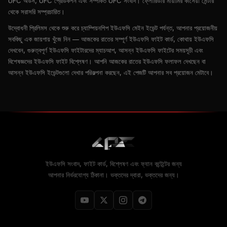
UFC অডস, UFC প্রেডিকশন এবং সম্পর্কিত UFC সংবাদ। ফ্লোরিডার মায়ামির কাসেয়া সেন্টার
থেকে সরাসরি সম্প্রচারিত।
উদ্বোধনী প্রিলিমস থেকে শুরু করে চ্যাম্পিয়নশিপ ইউএফসি মেইন ইভেন্ট পর্যন্ত, আপনার প্রয়োজনীয়
সবকিছু এক জায়গায় খুঁজে নিন — আজকের রাতের সম্পূর্ণ ইউএফসি ফাইট কার্ড, কোথায় ইউএফসি
দেখবেন, গুরুত্বপূর্ণ ইউএফসি ফাইটারদের ম্যাচআপ, আসন্ন ইউএফসি ফাইটের সময়সূচী এবং
বিশেষজ্ঞদের ইউএফসি ফাইট বিশ্লেষণ। আপনি আজকের রাতের ইউএফসি ফলাফল দেখছেন বা
আসন্ন ইউএফসি ইভেন্টগুলো দেখার পরিকল্পনা করছেন, এই পেজটি আপনার সব প্রয়োজন মেটাবে।
ইউএফসি সংবাদ, ফাইট কার্ড, বিশ্লেষণ এবং ফ্যান কন্টেন্টের জন্য
আপনার নির্ভরযোগ্য ঠিকানা। ভক্তদের দ্বারা, ভক্তদের জন্য।