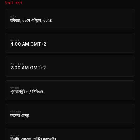
ইভেন্ট তথ্য
তারিখ
রবিবার, ২১শে এপ্রিল, ২০২৪
মূল কার্ড
4:00 AM GMT+2
PRELIMS
2:00 AM GMT+2
সম্প্রচার
প্যারামাউন্ট+ / সিবিএস
ঘটনাস্থল
কাসেয়া কেন্দ্র
অবস্থান
মিয়ামি, এফএল, মার্কিন যুক্তরাষ্ট্র