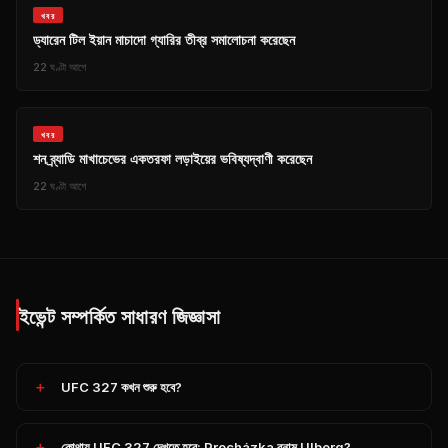
খবর
ড্যারেন টিল ইয়ান মাচাদো গ্যারির তীব্র সমালোচনা করেছেন
22 ঘণ্টা আগে
খবর
শন ব্র্যাডি মাখাচেভের একতরফা লড়াইয়ের ভবিষ্যদ্বাণী করেছেন
22 ঘণ্টা আগে
ইভেন্ট সম্পর্কিত সাধারণ জিজ্ঞাসা
UFC 327 কখন শুরু হবে?
কোথায় UFC 327 দেখতে হবে: Procházka বনাম Ulberg?