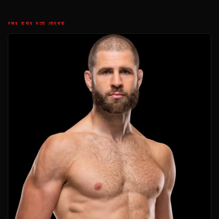
নজর রাখার মতো যোদ্ধারা