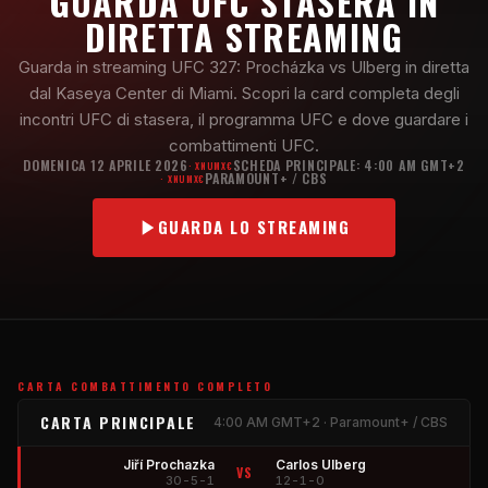
GUARDA UFC STASERA IN
DIRETTA STREAMING
Guarda in streaming UFC 327: Procházka vs Ulberg in diretta
dal Kaseya Center di Miami. Scopri la card completa degli
incontri UFC di stasera, il programma UFC e dove guardare i
combattimenti UFC.
DOMENICA 12 APRILE 2026
SCHEDA PRINCIPALE: 4:00 AM GMT+2
· XNUMX€
PARAMOUNT+ / CBS
· XNUMX€
GUARDA LO STREAMING
CARTA COMBATTIMENTO COMPLETO
CARTA PRINCIPALE
4:00 AM GMT+2 · Paramount+ / CBS
Jiří Prochazka
Carlos Ulberg
VS
30-5-1
12-1-0