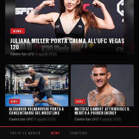
NEWS
JULIANA MILLER PORTA CALMA ALL'UFC VEGAS
120
Centro fan UFC
·
6 agosto 2026
NEWS
NEWS
ALEXANDER VOLKANOVSKI PUNTA A
MATEUSZ GAMROT ATTRIBUISCE IL
CONCENTRARSI SUL WRESTLING
MERITO A POIRIER ENERGY
Centro fan UFC
·
6 agosto 2026
Centro fan UFC
·
6 agosto 2026
TUTTE LE NOVITÀ
NEWS
FIGHTERS