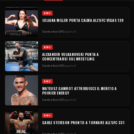
NEWS
JULIANA MILLER PORTA CALMA ALL'UFC VEGAS 120
Centro fan UFC
agosto 6
NEWS
ALEXANDER VOLKANOVSKI PUNTA A
CONCENTRARSI SUL WRESTLING
Centro fan UFC
agosto 6
NEWS
MATEUSZ GAMROT ATTRIBUISCE IL MERITO A
POIRIER ENERGY
Centro fan UFC
agosto 6
NEWS
GABLE STEVESON PRONTO A TORNARE ALL'UFC 331
Centro fan UFC
agosto 6