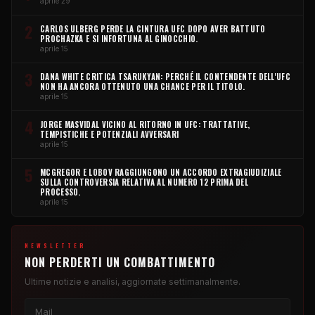
aprile 29
2
CARLOS ULBERG PERDE LA CINTURA UFC DOPO AVER BATTUTO
PROCHAZKA E SI INFORTUNA AL GINOCCHIO.
aprile 15
3
DANA WHITE CRITICA TSARUKYAN: PERCHÉ IL CONTENDENTE DELL'UFC
NON HA ANCORA OTTENUTO UNA CHANCE PER IL TITOLO.
aprile 15
4
JORGE MASVIDAL VICINO AL RITORNO IN UFC: TRATTATIVE,
TEMPISTICHE E POTENZIALI AVVERSARI
aprile 15
5
MCGREGOR E LOBOV RAGGIUNGONO UN ACCORDO EXTRAGIUDIZIALE
SULLA CONTROVERSIA RELATIVA AL NUMERO 12 PRIMA DEL
PROCESSO.
aprile 15
NEWSLETTER
NON PERDERTI UN COMBATTIMENTO
Ultime notizie e analisi, aggiornate settimanalmente.