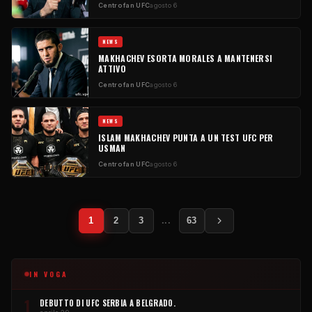
Centro fan UFC
agosto 6
NEWS
MAKHACHEV ESORTA MORALES A MANTENERSI
ATTIVO
Centro fan UFC
agosto 6
NEWS
ISLAM MAKHACHEV PUNTA A UN TEST UFC PER
USMAN
Centro fan UFC
agosto 6
Impaginazione
1
2
3
...
63
dei
post
IN VOGA
1
DEBUTTO DI UFC SERBIA A BELGRADO.