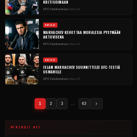
KRITISOIMAAN
UFC-fanikeskus
elokuu 6
UUTISET
MAKHACHEV KEHOTTAA MORALESIA PYSYMÄÄN
AKTIIVISENA
UFC-fanikeskus
elokuu 6
UUTISET
ISLAM MAKHACHEV SUUNNITTELEE UFC-TESTIÄ
USMANILLE
UFC-fanikeskus
elokuu 6
Viestisivut
1
2
3
...
63
TRENDIT NYT