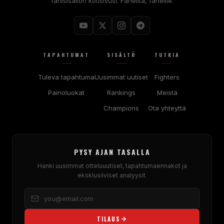
fanisisällön kotisivusi. Faneilta, faneille.
TAPAHTUMAT
SISÄLTÖ
TUTKIA
Tuleva tapahtuma
Uusimmat uutiset
Fighters
Painoluokat
Rankings
Meistä
Champions
Ota yhteyttä
PYSY AJAN TASALLA
Hanki uusimmat otteluuutiset, tapahtumaennakot ja
eksklusiiviset analyysit.
TILAUS