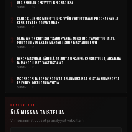
1
UFC SERBIAN DEBYYTTI BELGRADISSA
huhtikuu 29
2
CARLOS ULBERG MENETTI UFC-VYÖN VOITETTUAAN PROCHAZKAN JA
KÄRSITTYÄÄN POLVIVAMMAN
huhtikuu 15
3
DANA WHITE KRITISOI TSARUKYANIA: MIKSI UFC-TAVOITTELIJALTA
PUUTTUU VIELÄKÄÄN MAHDOLLISUUS MESTARUUTEEN
huhtikuu 15
4
JORGE MASVIDAL LÄHELLÄ PALUUTA UFC:HEN: KESKUSTELUT, AIKAJANA
JA MAHDOLLISET VASTUSTAJAT
huhtikuu 15
5
MCGREGOR JA LOBOV SOPIVAT ASIANMUKAISTA KIISTAA NUMEROSTA
12 ENNEN OIKEUDENKÄYNTIÄ
huhtikuu 15
UUTISKIRJE
ÄLÄ MISSAA TAISTELUA
Viimeisimmät uutiset ja analyysit viikoittain.