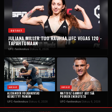
UUTISET
JULIANA MILLER TUO RAUHAA UFC VEGAS 120 -
TAPAHTUMAAN
UFC-fanikeskus
·
Elokuu 6, 2026
UUTISET
UUTISET
ALEXANDER VOLKANOVSKI
MATEUSZ GAMROT KIITTÄÄ
KESKITTYY PAINIIN
POIRIER ENERGYSTÄ
UFC-fanikeskus
·
Elokuu 6, 2026
UFC-fanikeskus
·
Elokuu 6, 2026