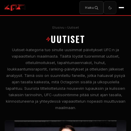
Haku
Etusivu
Uutiset
UUTISET
Uutiset-kategoria tuo sinulle uusimmat päivitykset UFC:n ja
vapaaottelun maailmasta. Täältä löydät tuoreimmat uutiset,
otteluilmoitukset, tapahtumaennakot, huhut,
loukkaantumisraportit, ranking-päivitykset ja otteluiden jälkeiset
analyysit. Tämä osio on suunniteltu faneille, jotka haluavat pysyä
ajan tasalla kaikesta, mitä Octagonin sisällä ja ulkopuolella
tapahtuu. Suurista titteliotteluista nouseviin lupauksiin ja kulissien
takaisiin tarinoihin, UFC-uutisointimme pitää sinut ajan tasalla,
kiinnostuneena ja yhteydessä vapaaottelun nopeasti muuttuvaan
maailmaan.