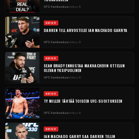
UFC-fanikeskus
elokuu 6
UUTISET
DARREN TILL ARVOSTELEE IAN MACHADO GARRYA
UFC-fanikeskus
elokuu 6
UUTISET
SEAN BRADY ENNUSTAA MAKHACHEVIN OTTELUN
OLEVAN YKSIPUOLINEN
UFC-fanikeskus
elokuu 6
UUTISET
TY MILLER TÄHTÄÄ TOISEEN UFC-SIJOITUKSEEN
UFC-fanikeskus
elokuu 6
UUTISET
IAN MACHADO GARRY SAA DARREN TILLIN