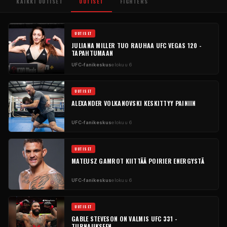
KAIKKI UUTISET
UUTISET
FIGHTERS
UUTISET
JULIANA MILLER TUO RAUHAA UFC VEGAS 120 -
TAPAHTUMAAN
UFC-fanikeskus
elokuu 6
UUTISET
ALEXANDER VOLKANOVSKI KESKITTYY PAINIIN
UFC-fanikeskus
elokuu 6
UUTISET
MATEUSZ GAMROT KIITTÄÄ POIRIER ENERGYSTÄ
UFC-fanikeskus
elokuu 6
UUTISET
GABLE STEVESON ON VALMIS UFC 331 -
TURNAUKSEEN