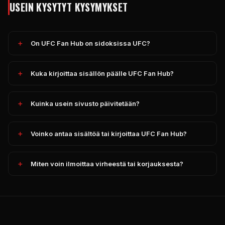
USEIN KYSYTYT KYSYMYKSET
On
UFC
Fan Hub on sidoksissa
UFC
?
Kuka kirjoittaa sisällön päälle
UFC
Fan Hub?
Kuinka usein sivusto päivitetään?
Voinko antaa sisältöä tai kirjoittaa
UFC
Fan Hub?
Miten voin ilmoittaa virheestä tai korjauksesta?