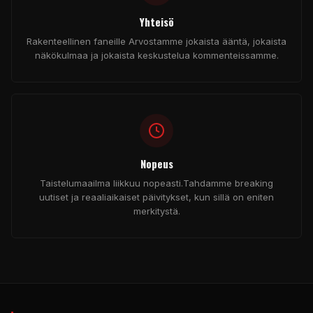
Yhteisö
Rakenteellinen faneille Arvostamme jokaista ääntä, jokaista
näkökulmaa ja jokaista keskustelua kommenteissamme.
Nopeus
Taistelumaailma liikkuu nopeasti.Tahdamme
breaking
uutiset ja reaaliaikaiset päivitykset, kun sillä on eniten
merkitystä.