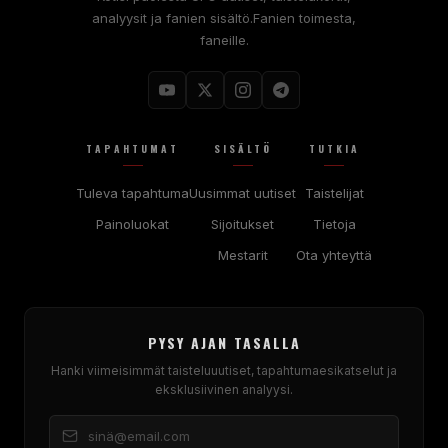
analyysit ja fanien sisältö.Fanien toimesta,
faneille.
TAPAHTUMAT
SISÄLTÖ
TUTKIA
Tuleva tapahtuma
Uusimmat uutiset
Taistelijat
Painoluokat
Sijoitukset
Tietoja
Mestarit
Ota yhteyttä
PYSY AJAN TASALLA
Hanki viimeisimmät taisteluuutiset, tapahtumaesikatselut ja
eksklusiivinen analyysi.