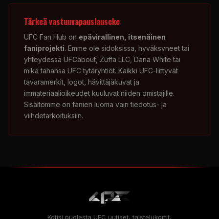
Tärkeä vastuuvapauslauseke
UFC
Fan Hub on
epävirallinen, itsenäinen
faniprojekti
. Emme ole sidoksissa, hyväksyneet tai
yhteydessä
UFC
about, Zuffa LLC, Dana White tai
mikä tahansa
UFC
tytäryhtiöt. Kaikki
UFC
-liittyvät
tavaramerkit, logot, hävittäjäkuvat ja
immateriaalioikeudet kuuluvat niiden omistajille.
Sisältömme on fanien luoma vain tiedotus- ja
viihdetarkoituksiin.
Kotisi puolesta
UFC
uutiset, taistelukortit,