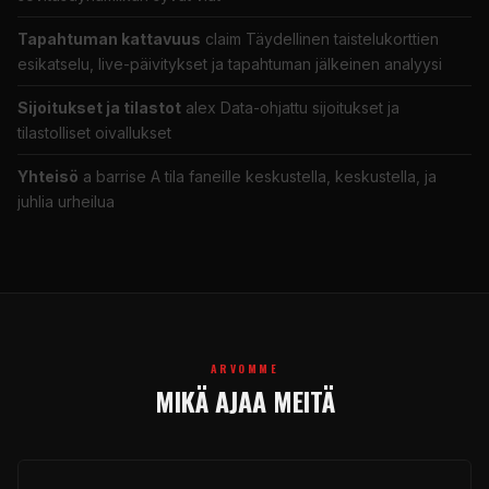
Tapahtuman kattavuus
claim Täydellinen taistelukorttien
esikatselu, live-päivitykset ja tapahtuman jälkeinen analyysi
Sijoitukset ja tilastot
alex Data-ohjattu sijoitukset ja
tilastolliset oivallukset
Yhteisö
a barrise A tila faneille keskustella, keskustella, ja
juhlia urheilua
ARVOMME
MIKÄ AJAA MEITÄ