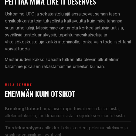
PEITTÄÄ MMA LIKE IT DESERVES
Uskomme
UFC
ja sekataistelulajit ansaitsevat saman tason
ensiluokkaista toimituksellista kattavuutta kuin mikä tahansa
suuri urheilulaji. Missiomme on tarjota korkealaatuisia uutisia,
syvällisiä taisteluanalyysiä, tapahtumaesikatseluja ja
yhteisökeskusteluja kaikki intohimolla, jonka vain todelliset fanit
voivat tuoda.
Mestaruuden kaksoispäästä tutkan alla oleviin alkuhelmiin
katamme jokaisen rakastamamme urheilun kulman.
MITÄ TEEMME
ENEMMÄN KUIN OTSIKOT
Breaking
Uutiset
arpajaiset raportoivat ensin taisteluista,
allekirjoituksista, loukkaantumisista ja sijoituksen muutoksista
Taisteluanalyysi
aallokko Tekniikoiden, pelisuunnitelmien ja
sovitusdynamiikan syvät viat