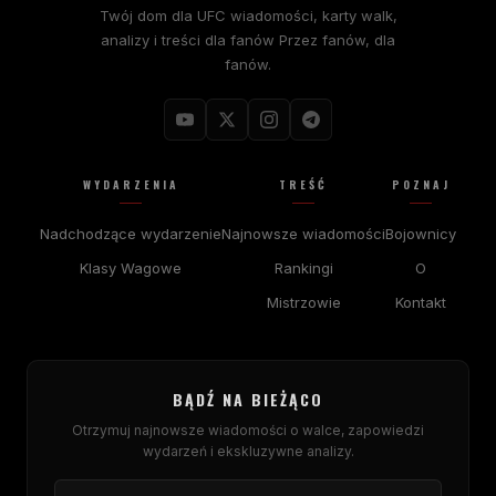
Twój dom dla
UFC
wiadomości, karty walk,
analizy i treści dla fanów Przez fanów, dla
fanów.
WYDARZENIA
TREŚĆ
POZNAJ
Nadchodzące wydarzenie
Najnowsze wiadomości
Bojownicy
Klasy Wagowe
Rankingi
O
Mistrzowie
Kontakt
BĄDŹ NA BIEŻĄCO
Otrzymuj najnowsze wiadomości o walce, zapowiedzi
wydarzeń i ekskluzywne analizy.