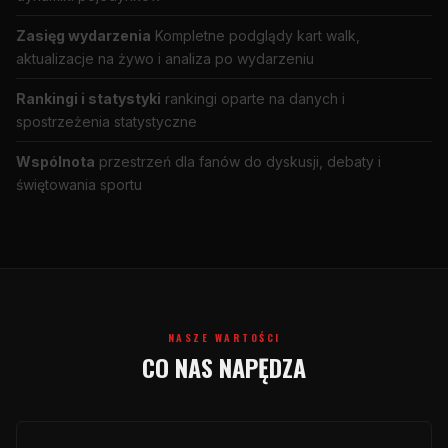
Zasięg wydarzenia
Kompletne podglądy kart walk,
aktualizacje na żywo i analiza po wydarzeniu
Rankingi i statystyki
rankingi oparte na danych i
spostrzeżenia statystyczne
Wspólnota
przestrzeń dla fanów do dyskusji, debaty i
świętowania sportu
NASZE WARTOŚCI
CO NAS NAPĘDZA