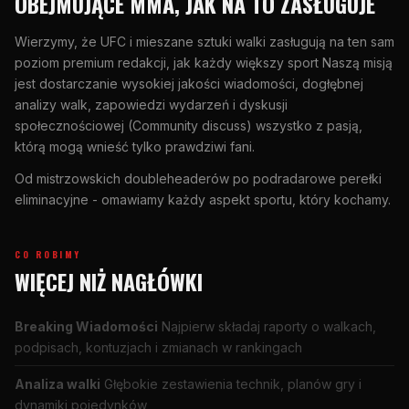
OBEJMUJĄCE MMA, JAK NA TO ZASŁUGUJE
Wierzymy, że
UFC
i mieszane sztuki walki zasługują na ten sam
poziom premium redakcji, jak każdy większy sport Naszą misją
jest dostarczanie wysokiej jakości wiadomości, dogłębnej
analizy walk, zapowiedzi wydarzeń i dyskusji
społecznościowej (Community discuss) wszystko z pasją,
którą mogą wnieść tylko prawdziwi fani.
Od mistrzowskich doubleheaderów po podradarowe perełki
eliminacyjne - omawiamy każdy aspekt sportu, który kochamy.
CO ROBIMY
WIĘCEJ NIŻ NAGŁÓWKI
Breaking
Wiadomości
Najpierw składaj raporty o walkach,
podpisach, kontuzjach i zmianach w rankingach
Analiza walki
Głębokie zestawienia technik, planów gry i
dynamiki pojedynków