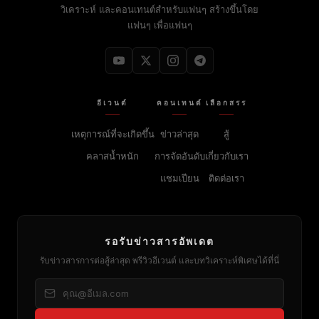
วิเคราะห์ และคอนเทนต์สำหรับแฟนๆ สร้างขึ้นโดย
แฟนๆ เพื่อแฟนๆ
อีเวนต์
คอนเทนต์
เลือกสรร
เหตุการณ์ที่จะเกิดขึ้น
ข่าวล่าสุด
สู้
คลาสน้ำหนัก
การจัดอันดับ
เกี่ยวกับเรา
แชมเปียน
ติดต่อเรา
รอรับข่าวสารอัพเดต
รับข่าวสารการต่อสู้ล่าสุด พรีวิวอีเวนต์ และบทวิเคราะห์พิเศษได้ที่นี่