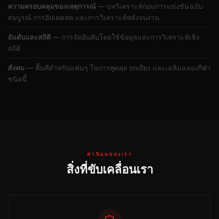
ความครอบคลุมของเหตุการณ์
— บทวิเคราะห์ก่อนการแข่งขันฉบับ
สมบูรณ์ การอัปเดตสด และการวิเคราะห์หลังจบงาน
อันดับและสถิติ
— การจัดอันดับโดยใช้ข้อมูลและการวิเคราะห์เชิง
สถิติ
สังคม
— พื้นที่สำหรับแฟนๆ ในการพูดคุย ถกเถียง และเฉลิมฉลองกีฬา
ชนิดนี้
ค่านิยมของเรา
สิ่งที่ขับเคลื่อนเรา