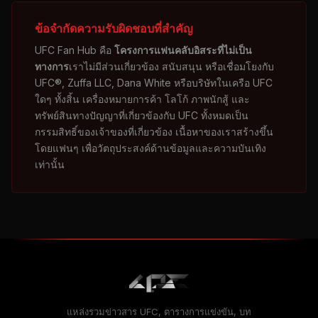
ข้อจำกัดความรับผิดชอบที่สำคัญ
UFC Fan Hub คือ
โครงการแฟนคลับอิสระที่ไม่เป็น
ทางการ
เราไม่มีส่วนเกี่ยวข้อง สนับสนุน หรือเชื่อมโยงกับ
UFC®, Zuffa LLC, Dana White หรือบริษัทในเครือ UFC
ใดๆ ทั้งสิ้น เครื่องหมายการค้า โลโก้ ภาพนักสู้ และ
ทรัพย์สินทางปัญญาที่เกี่ยวข้องกับ UFC ทั้งหมดเป็น
กรรมสิทธิ์ของเจ้าของที่เกี่ยวข้อง เนื้อหาของเราสร้างขึ้น
โดยแฟนๆ เพื่อวัตถุประสงค์ด้านข้อมูลและความบันเทิง
เท่านั้น
แหล่งรวมข่าวสาร UFC, ตารางการแข่งขัน, บท