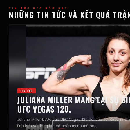
TIN TỨC UFC HÔM NAY
NHỮNG TIN TỨC VÀ KẾT QUẢ TRẬ
TIN TỨC
JULIANA MILLER MANG LẠI SỰ BÌ
UFC VEGAS 120.
Juliana Miller bước vào UFC Vegas 120 đối đầu với Ravena Oliv
tĩnh hơn và động lực cá nhân mạnh mẽ hơn.