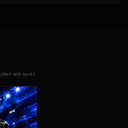
RƯỜNG MỚI NHẤT