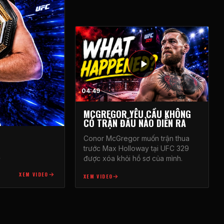
04:49
MCGREGOR YÊU CẦU KHÔNG
CÓ TRẬN ĐẤU NÀO DIỄN RA
Conor McGregor muốn trận thua
trước Max Holloway tại UFC 329
được xóa khỏi hồ sơ của mình.
y
XEM VIDEO
XEM VIDEO