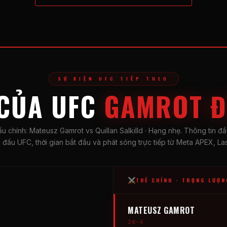
SỰ KIỆN UFC TIẾP THEO
 CỦA UFC
GAMROT Đ
u chính: Mateusz Gamrot vs Quillan Salkilld · Hạng nhẹ. Thông tin đ
n đấu UFC, thời gian bắt đầu và phát sóng trực tiếp từ Meta APEX, La
THẺ CHÍNH · TRỌNG LƯỢN
MATEUSZ GAMROT
26-4