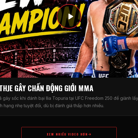
ETHJE GÂY CHẤN ĐỘNG GIỚI MMA
ã gây sốc khi đánh bại Ilia Topuria tại UFC Freedom 250 để giành lấ
h hạng nhẹ tuyệt đối, dù bị đánh giá thấp hơn nhiều.
XEM NHIỀU VIDEO HƠN