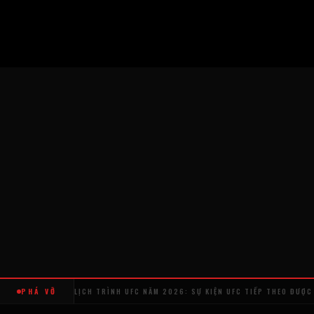
H TRÌNH UFC NĂM 2026: SỰ KIỆN UFC TIẾP THEO ĐƯỢC XÁC NHẬN VÀO NGÀY 
PHÁ VỠ