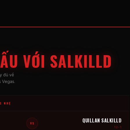
ẤU VỚI SALKILLD
ầy đủ về
s Vegas.
G NHẸ
QUILLAN SALKILLD
VS
12-1