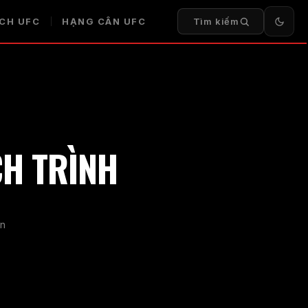
ỊCH UFC
HẠNG CÂN UFC
Tìm kiếm
CH TRÌNH
ện