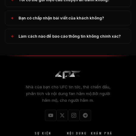
Bạn có chấp nhận bài viết của khách không?
Làm cách nào để báo cáo thông tin không chính xác?
Nhà của bạn cho
UFC
tin tức, thẻ chiến đấu,
phân tích và nội dung fan hâm mộ.Bởi người
hâm mộ, cho người hâm m.
SỰ KIỆN
NỘI DUNG
KHÁM PHÁ