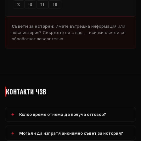
𝕏
IG
YT
TG
Съвети за истории:
Имате вътрешна информация или
нова история? Свържете се с нас — всички съвети се
обработват поверително.
КОНТАКТИ ЧЗВ
Колко време отнема да получа отговор?
Мога ли да изпратя анонимно съвет за история?