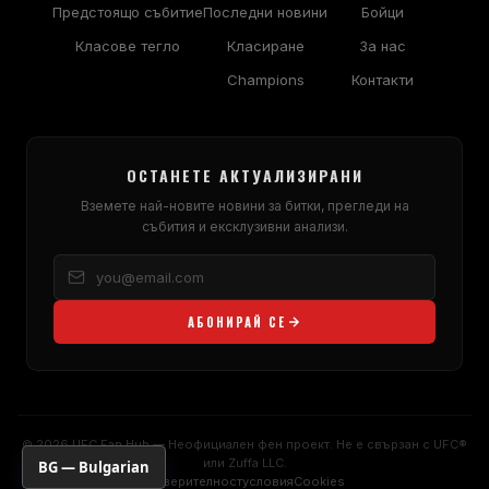
Предстоящо събитие
Последни новини
Бойци
Класове тегло
Класиране
За нас
Champions
Контакти
ОСТАНЕТЕ АКТУАЛИЗИРАНИ
Вземете най-новите новини за битки, прегледи на
събития и ексклузивни анализи.
АБОНИРАЙ СЕ
© 2026 UFC Fan Hub — Неофициален фен проект. Не е свързан с UFC®
или Zuffa LLC.
BG — Bulgarian
Поверителност
условия
Cookies