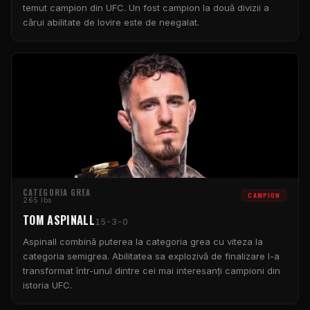
temut campion din UFC. Un fost campion la două divizii a
cărui abilitate de lovire este de neegalat.
CATEGORIA GREA
CAMPION
265 lbs
TOM ASPINALL
15-3-0
Aspinall combină puterea la categoria grea cu viteza la
categoria semigrea. Abilitatea sa explozivă de finalizare l-a
transformat într-unul dintre cei mai interesanți campioni din
istoria UFC.