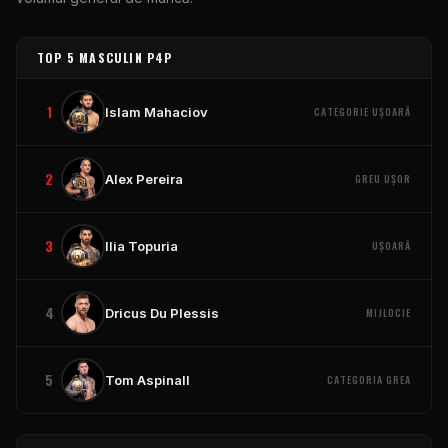
TOP 5 MASCULIN P4P
1
Islam Mahaciov
CATEGORIE UȘOARĂ
2
Alex Pereira
GREU UȘOR
3
Ilia Topuria
UȘOARĂ
4
Dricus Du Plessis
MIJLOCIE
5
Tom Aspinall
CATEGORIA GREA