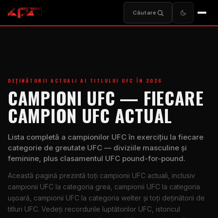
Căutare
DEȚINĂTORII ACTUALI AI TITLULUI UFC ÎN 2026
CAMPIONI UFC — FIECARE
CAMPION UFC ACTUAL
Lista completă a campionilor UFC în exercițiu la fiecare
categorie de greutate UFC — diviziile masculine și
feminine, plus clasamentul UFC pound-for-pound.
Această pagină prezintă toți campionii UFC actuali, inclusiv
campionii UFC la categoria grea, campionii UFC la categoria
ușoară, campionii UFC la categoria welter și toți deținătorii de
titluri UFC. Vedeți recordurile luptătorilor UFC, istoricul