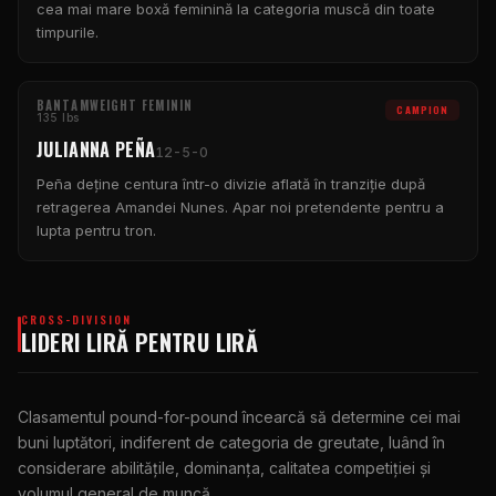
cea mai mare boxă feminină la categoria muscă din toate
timpurile.
BANTAMWEIGHT FEMININ
CAMPION
135 lbs
JULIANNA PEÑA
12-5-0
Peña deține centura într-o divizie aflată în tranziție după
retragerea Amandei Nunes. Apar noi pretendente pentru a
lupta pentru tron.
CROSS-DIVISION
LIDERI LIRĂ PENTRU LIRĂ
Clasamentul pound-for-pound încearcă să determine cei mai
buni luptători, indiferent de categoria de greutate, luând în
considerare abilitățile, dominanța, calitatea competiției și
volumul general de muncă.