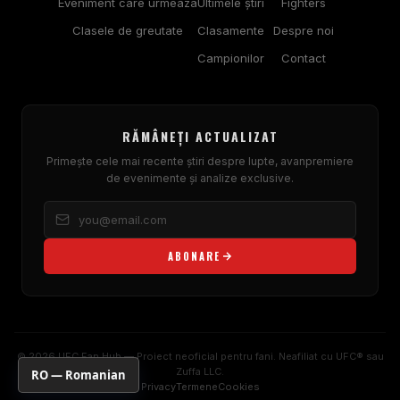
Eveniment care urmeaza
Ultimele ştiri
Fighters
Clasele de greutate
Clasamente
Despre noi
Campionilor
Contact
RĂMÂNEȚI ACTUALIZAT
Primește cele mai recente știri despre lupte, avanpremiere
de evenimente și analize exclusive.
ABONARE
© 2026 UFC Fan Hub — Proiect neoficial pentru fani. Neafiliat cu UFC® sau
Zuffa LLC.
RO — Romanian
Privacy
Termene
Cookies