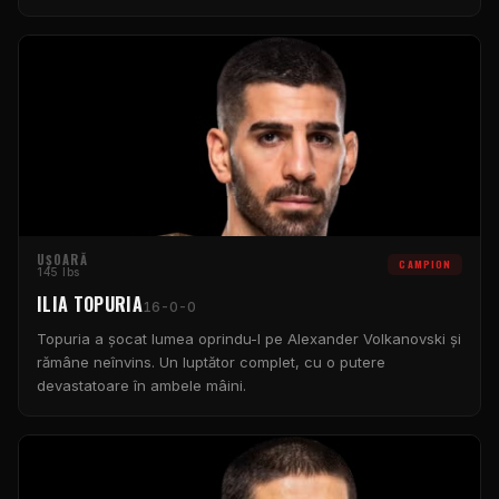
UȘOARĂ
CAMPION
145 lbs
ILIA TOPURIA
16-0-0
Topuria a șocat lumea oprindu-l pe Alexander Volkanovski și
rămâne neînvins. Un luptător complet, cu o putere
devastatoare în ambele mâini.