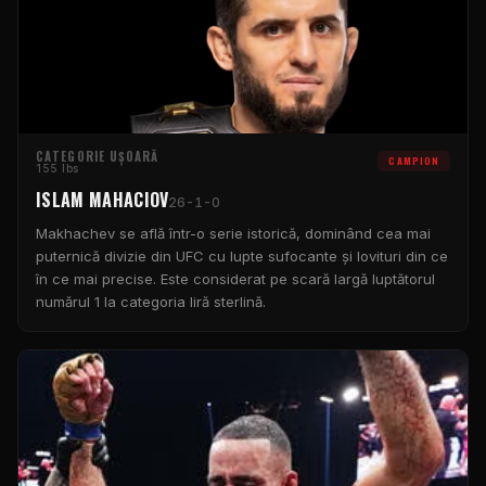
CATEGORIE UȘOARĂ
CAMPION
155 lbs
ISLAM MAHACIOV
26-1-0
Makhachev se află într-o serie istorică, dominând cea mai
puternică divizie din UFC cu lupte sufocante și lovituri din ce
în ce mai precise. Este considerat pe scară largă luptătorul
numărul 1 la categoria liră sterlină.