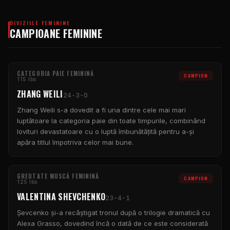
DIVIZIILE FEMININE
CAMPIOANE FEMININE
CATEGORIA PAIE FEMININĂ
CAMPION
115 lbs
ZHANG WEILI
24-3-0
Zhang Weili s-a dovedit a fi una dintre cele mai mari
luptătoare la categoria paie din toate timpurile, combinând
lovituri devastatoare cu o luptă îmbunătățită pentru a-și
apăra titlul împotriva celor mai bune.
GREUTATE MUSCĂ FEMININĂ
CAMPION
125 lbs
VALENTINA SHEVCHENKO
23-4-1
Șevcenko și-a recâștigat tronul după o trilogie dramatică cu
Alexa Grasso, dovedind încă o dată de ce este considerată