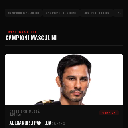
CAMPIONI MASCULINI
CAMPIOANE FEMININE
LIRĂ PENTRU LIRĂ
FAQ
DIVIZII MASCULINE
CAMPIONI MASCULINI
CATEGORIE MUSCĂ
CAMPION
125 lbs
ALEXANDRU PANTOJA
28-5-0