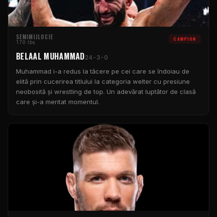
SEMIMIJLOCIE
CAMPION
170 lbs
BELAAL MUHAMMAD
24-3-0
Muhammad i-a redus la tăcere pe cei care se îndoiau de
elită prin cucerirea titlului la categoria welter cu presiune
neobosită și wrestling de top. Un adevărat luptător de clasă
care și-a meritat momentul.