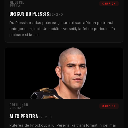
MIJLOCIE
CAMPION
185 lbs
DRICUS DU PLESSIS
22-2-0
Du Plessis a adus puterea și curajul sud-african pe tronul
categoriei mijlocii. Un luptător versatil, la fel de periculos în
picioare și la sol.
GREU UȘOR
CAMPION
205 lbs
ALEX PEREIRA
12-2-0
Puterea de knockout a lui Pereira l-a transformat în cel mai