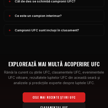
Cât de des se schimbă campionii UFC?
Ce este un campion interimar?
Campionii UFC sunt incluși în clasament?
EXPLOREAZĂ MAI MULTĂ ACOPERIRE UFC
Rămâi la curent cu știrile UFC, clasamentele UFC, evenimentele
UFC viitoare, rezultatele luptelor UFC din această seară și
analizele și predicțiile experte despre luptele UFC.
CELE MAI RECENTE ȘTIRI UFC
CLASAMENTUL UFC