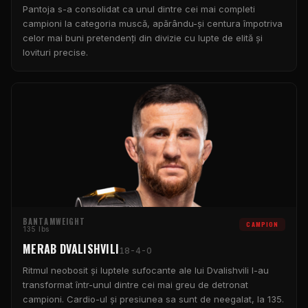
Pantoja s-a consolidat ca unul dintre cei mai completi
campioni la categoria muscă, apărându-și centura împotriva
celor mai buni pretendenți din divizie cu lupte de elită și
lovituri precise.
BANTAMWEIGHT
CAMPION
135 lbs
MERAB DVALISHVILI
18-4-0
Ritmul neobosit și luptele sufocante ale lui Dvalishvili l-au
transformat într-unul dintre cei mai greu de detronat
campioni. Cardio-ul și presiunea sa sunt de neegalat, la 135.