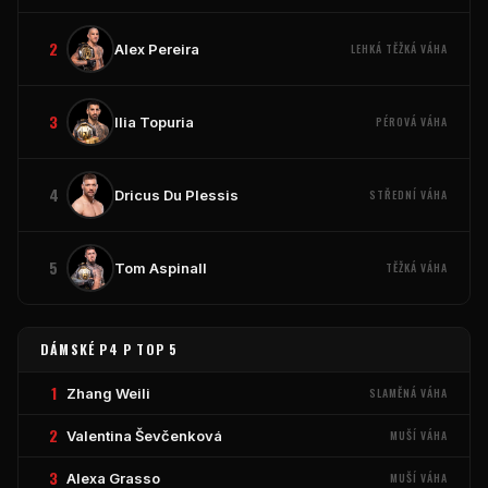
2
Alex Pereira
LEHKÁ TĚŽKÁ VÁHA
3
Ilia Topuria
PÉROVÁ VÁHA
4
Dricus Du Plessis
STŘEDNÍ VÁHA
5
Tom Aspinall
TĚŽKÁ VÁHA
DÁMSKÉ P4 P TOP 5
1
Zhang Weili
SLAMĚNÁ VÁHA
2
Valentina Ševčenková
MUŠÍ VÁHA
3
Alexa Grasso
MUŠÍ VÁHA