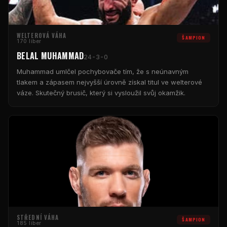
WELTEROVÁ VÁHA
ŠAMPION
170 liber
BELAL MUHAMMAD
24-3-0
Muhammad umlčel pochybovače tím, že s neúnavným
tlakem a zápasem nejvyšší úrovně získal titul ve welterové
váze. Skutečný brusič, který si vysloužil svůj okamžik.
STŘEDNÍ VÁHA
ŠAMPION
185 liber