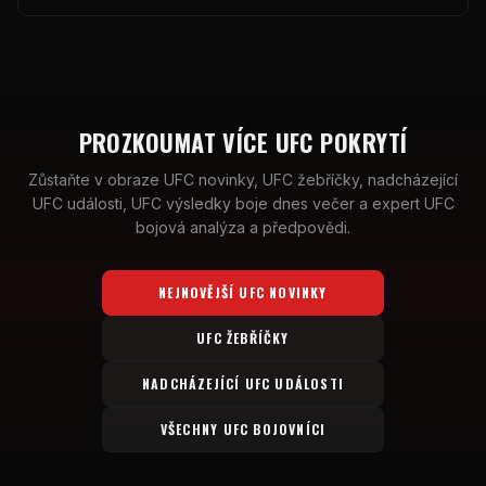
PROZKOUMAT VÍCE
UFC
POKRYTÍ
Zůstaňte v obraze
UFC
novinky,
UFC
žebříčky, nadcházející
UFC
události,
UFC
výsledky boje dnes večer a expert
UFC
bojová analýza a předpovědi.
NEJNOVĚJŠÍ
UFC
NOVINKY
UFC
ŽEBŘÍČKY
NADCHÁZEJÍCÍ
UFC
UDÁLOSTI
VŠECHNY
UFC
BOJOVNÍCI