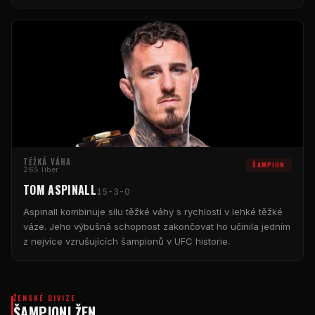
TĚŽKÁ VÁHA
ŠAMPION
265 liber
TOM ASPINALL
15-3-0
Aspinall kombinuje sílu těžké váhy s rychlostí v lehké těžké
váze. Jeho výbušná schopnost zakončovat ho učinila jedním
z nejvíce vzrušujících šampionů v
UFC
historie.
ŽENSKÉ DIVIZE
ŠAMPIONI ŽEN