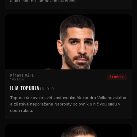
a tlak jsou na 135 bezkonkurenční.
PÉROVÁ VÁHA
ŠAMPION
145 liber
ILIA TOPURIA
16-0-0
Topuria šokovala svět zastavením Alexandra Volkanovského
a zůstává neporažena Naprostý bojovník s ničivou silou v
obou rukou.