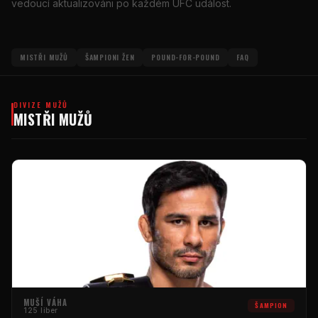
vedoucí aktualizováni po každém
UFC
událost.
MISTŘI MUŽŮ
ŠAMPIONI ŽEN
POUND-FOR-POUND
FAQ
DIVIZE MUŽŮ
MISTŘI MUŽŮ
MUŠÍ VÁHA
ŠAMPION
125 liber