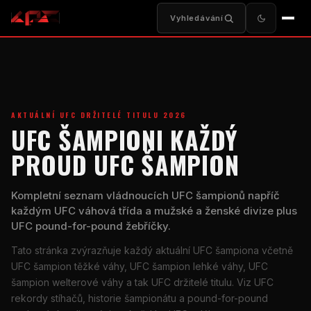
Vyhledávání
AKTUÁLNÍ
UFC
DRŽITELÉ TITULU 2026
UFC
ŠAMPIONI KAŽDÝ
PROUD
UFC
ŠAMPION
Kompletní seznam vládnoucích
UFC
šampionů napříč
každým
UFC
váhová třída a mužské a ženské divize plus
UFC
pound-for-pound
žebříčky.
Tato stránka zvýrazňuje každý aktuální
UFC
šampiona včetně
UFC
šampion těžké váhy,
UFC
šampion lehké váhy,
UFC
šampion welterové váhy a tak
UFC
držitelé titulu. Viz
UFC
rekordy stíhačů, historie šampionátu a
pound-for-pound