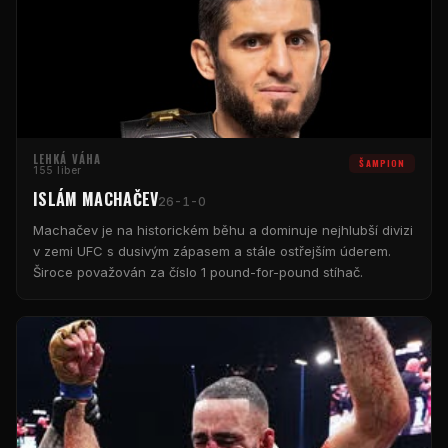
LEHKÁ VÁHA
ŠAMPION
155 liber
ISLÁM MACHAČEV
26-1-0
Machačev je na historickém běhu a dominuje nejhlubší divizi
v zemi
UFC
s dusivým zápasem a stále ostřejším úderem.
Široce považován za číslo 1
pound-for-pound
stíhač.