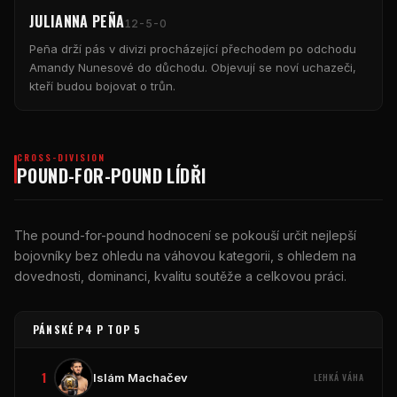
JULIANNA PEÑA
12-5-0
Peña drží pás v divizi procházející přechodem po odchodu
Amandy Nunesové do důchodu. Objevují se noví uchazeči,
kteří budou bojovat o trůn.
CROSS-DIVISION
POUND-FOR-POUND
LÍDŘI
The
pound-for-pound
hodnocení se pokouší určit nejlepší
bojovníky bez ohledu na váhovou kategorii, s ohledem na
dovednosti, dominanci, kvalitu soutěže a celkovou práci.
PÁNSKÉ P4 P TOP 5
1
Islám Machačev
LEHKÁ VÁHA