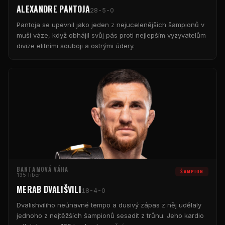
ALEXANDRE PANTOJA
28-5-0
Pantoja se upevnil jako jeden z nejucelenějších šampionů v
muší váze, když obhájil svůj pás proti nejlepším vyzyvatelům
divize elitními souboji a ostrými údery.
BANTAMOVÁ VÁHA
ŠAMPION
135 liber
MERAB DVALIŠVILI
18-4-0
Dvalishviliho neúnavné tempo a dusivý zápas z něj udělaly
jednoho z nejtěžších šampionů sesadit z trůnu. Jeho kardio