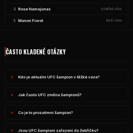
4
Rose Namajunas
SLAMĚNÁ VÁHA
5
Manon Fiorot
MUŠÍ VÁHA
ČASTO KLADENÉ OTÁZKY
Kdo je aktuální
UFC
šampion v těžké váze?
Jak často
UFC
změna šampionů?
Co je to prozatímní šampion?
Jsou
UFC
šampioni zařazení do žebříčku?