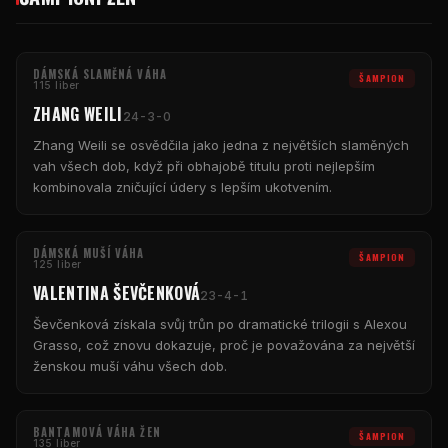
DÁMSKÁ SLAMĚNÁ VÁHA
ŠAMPION
115 liber
ZHANG WEILI
24-3-0
Zhang Weili se osvědčila jako jedna z největších slaměných
vah všech dob, když při obhajobě titulu proti nejlepším
kombinovala zničující údery s lepším ukotvením.
DÁMSKÁ MUŠÍ VÁHA
ŠAMPION
125 liber
VALENTINA ŠEVČENKOVÁ
23-4-1
Ševčenková získala svůj trůn po dramatické trilogii s Alexou
Grasso, což znovu dokazuje, proč je považována za největší
ženskou muší váhu všech dob.
BANTAMOVÁ VÁHA ŽEN
ŠAMPION
135 liber