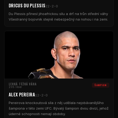
DRICUS DU PLESSIS
22-2-0
Du Plessis přinesl jihoafrickou sílu a drť na trůn střední váhy
Všestranný bojovník stejně nebezpečný na nohou i na zemi.
LEHKÁ TĚŽKÁ VÁHA
ŠAMPION
205 liber
ALEX PEREIRA
12-2-0
Pereirova knockoutová síla z něj udělala nejobávanějšího
šampiona v této zemi
UFC
. Bývalý šampion dvou divizí, jehož
úderné schopnosti nemají obdoby.