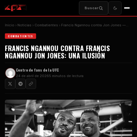
Buscar
Inicio
Noticias
Combatientes
Francis Ngannou contra Jon Jones —…
COMBATIENTES
FRANCIS NGANNOU CONTRA FRANCIS
NGANNOU JON JONES: UNA ILUSIÓN
Centro de fans de la UFC
24 de abril de 2026
5 minutos de lectura