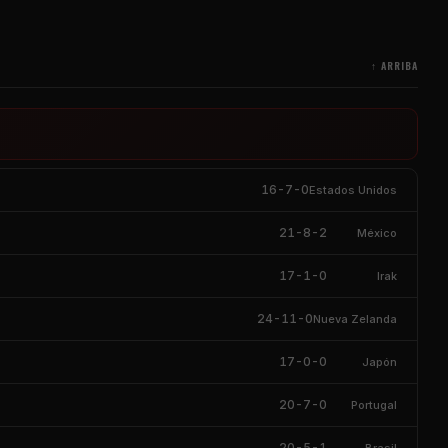
↑ ARRIBA
16-7-0
Estados Unidos
21-8-2
México
17-1-0
Irak
24-11-0
Nueva Zelanda
17-0-0
Japón
20-7-0
Portugal
20-5-1
Brasil