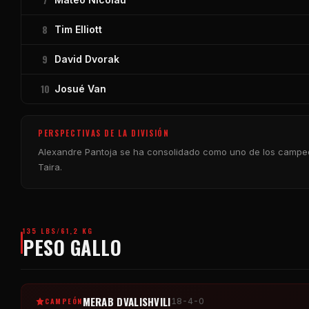
8
Tim Elliott
9
David Dvorak
10
Josué Van
PERSPECTIVAS DE LA DIVISIÓN
Alexandre Pantoja se ha consolidado como uno de los campeon
Taira.
135 LBS/61,2 KG
PESO GALLO
MERAB DVALISHVILI
CAMPEÓN
18-4-0