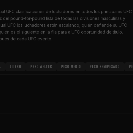
ual
UFC
clasificaciones de luchadores en todos los principales
UFC
« del
pound-for-pound
lista de todas las divisiones masculinas y
cual
UFC
los luchadores están escalando, quién defiende su
UFC
ién es el siguiente en la fila para a
UFC
oportunidad de título.
spués de cada
UFC
evento.
A
LIGERO
PESO WELTER
PESO MEDIO
PESO SEMIPESADO
PE