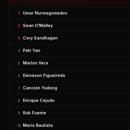
1
Umar Nurmagomedov
2
Sean O'Malley
3
Cory Sandhagen
4
Petr Yan
5
Marlon Vera
6
Deiveson Figueiredo
7
Canción Yadong
8
Enrique Cejudo
9
Rob Fuente
10
Mario Bautista