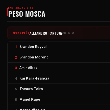
125 LBS/56,7 KG
PESO MOSCA
ALEJANDRO PANTOJA
CAMPEÓN
28-5-0
1
Brandon Royval
2
Brandon Moreno
3
Amir Albazi
4
Kai Kara-Francia
5
Tatsuro Taira
6
Manel Kape
7
Mateo Nicolau