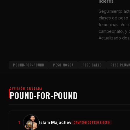
líderes.
Seguimiento act
clases de peso 
femeninas. Ver 
campeonato, y qu
Actualizado de
POUND-FOR-POUND
PESO MOSCA
PESO GALLO
PESO PLUM
DIVISIÓN CRUZADA
POUND-FOR-POUND
1
Islam Majachev
CAMPEÓN DE PESO LIGERO