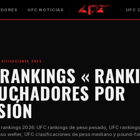
DORES
UFC
NOTICIAS
UFC
C
SIFICACIONES 2026
RANKINGS « RANK
LUCHADORES POR
SIÓN
rankings 2026:
UFC
rankings de peso pesado,
UFC
rankings
eso welter,
UFC
clasificaciones de peso mediano y
pound-fo