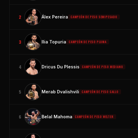
2
Álex Pereira
CAMPEÓN DE PESO SEMIPESADO
3
Ilia Topuria
CAMPEÓN DE PESO PLUMA
4
Dricus Du Plessis
CAMPEÓN DE PESO MEDIANO
5
Merab Dvalishvili
CAMPEÓN DE PESO GALLO
6
Belal Mahoma
CAMPEÓN DE PESO WELTER