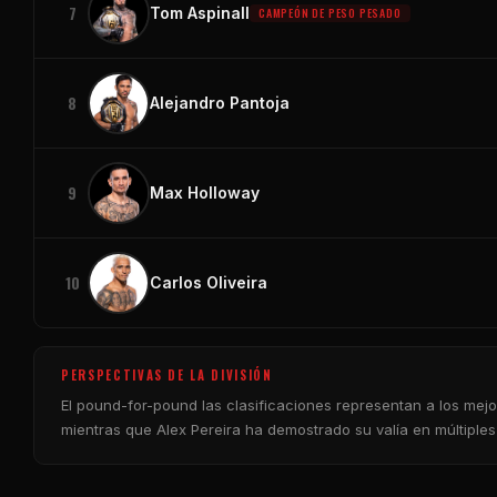
7
Tom Aspinall
CAMPEÓN DE PESO PESADO
8
Alejandro Pantoja
9
Max Holloway
10
Carlos Oliveira
PERSPECTIVAS DE LA DIVISIÓN
El
pound-for-pound
las clasificaciones representan a los me
mientras que Alex Pereira ha demostrado su valía en múltiples 