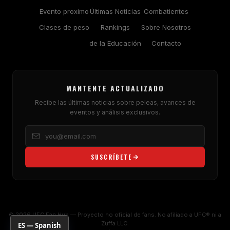
Evento proximo
Últimas Noticias
Combatientes
Clases de peso
Rankings
Sobre Nosotros
de la Educación
Contacto
MANTENTE ACTUALIZADO
Recibe las últimas noticias sobre peleas, avances de
eventos y análisis exclusivos.
SUSCRÍBETE
© 2026 UFC Fan Hub — Proyecto no oficial de fans. No afiliado a UFC® ni a
Zuffa LLC.
ES — Spanish