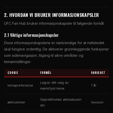
2. HVORDAN VI BRUKER INFORMASJONSKAPSLER
UFC Fan Hub bruker informasjonskapsler til følgende formål:
2.1 Viktige informasjonskapsler
Disse informasjonskapslene er nødvendige for at nettstedet
skal fungere ordentlig. De aktiverer grunnleggende funksjoner
som sidenavigasjon, tilgang til sikre områder og
temainnstillinger.
COOKIE
FORMÅL
VARIGHET
Lagrer ditt valg av
temapreferanse
1 år
mørkt/lyst tema
Opprettholder øktstatusen
øktnummer
Session
din