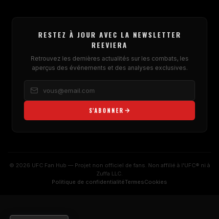
RESTEZ À JOUR AVEC LA NEWSLETTER
REEVIERA
Retrouvez les dernières actualités sur les combats, les
aperçus des événements et des analyses exclusives.
S'ABONNER
© 2026 UFC Fan Hub — Projet non officiel de fans. Non affilié à l'UFC® ni à
Zuffa LLC.
Politique de confidentialité
Termes
Cookies