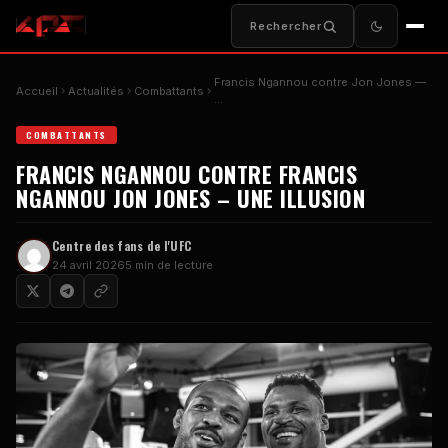
Rechercher
Francis Ngannou contre Jon Jones —
Accueil
Actualités
Combattants
…
COMBATTANTS
FRANCIS NGANNOU CONTRE FRANCIS
NGANNOU JON JONES – UNE ILLUSION
Centre des fans de l'UFC
24 avril 2026
5 min de lecture