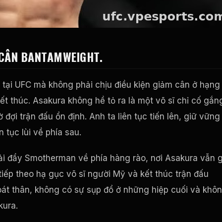
 CÂN BANTAMWEIGHT.
 tại UFC mà không phải chịu điều kiện giảm cân ở hạng
 kết thúc. Asakura không hề tỏ ra là một võ sĩ chỉ cố gắn
ợi trận đấu ổn định. Anh ta liên tục tiến lên, giữ vững 
 tục lùi về phía sau.
ải đẩy Smotherman về phía hàng rào, nơi Asakura vẫn g
tiếp theo hạ gục võ sĩ người Mỹ và kết thúc trận đấu
hoát thân, không có sự sụp đổ ở những hiệp cuối và khô
kura.