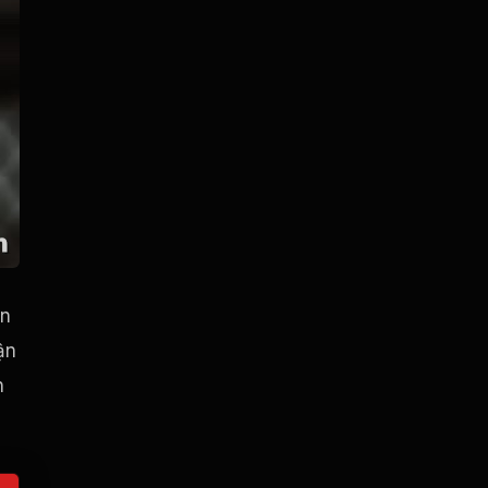
en
ận
h