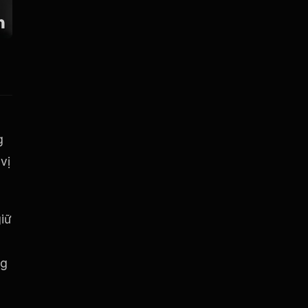
g
vị
iữ
ng