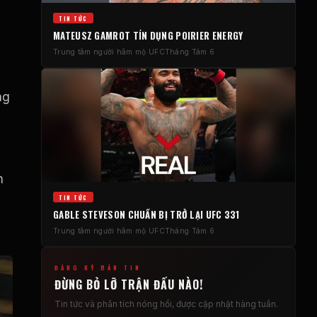
TIN TỨC
MATEUSZ GAMROT TÍN DỤNG POIRIER ENERGY
Trung tâm người hâm mộ UFC
Tháng Tám 6
ng
m
TIN TỨC
GABLE STEVESON CHUẨN BỊ TRỞ LẠI UFC 331
Trung tâm người hâm mộ UFC
Tháng Tám 6
ĐĂNG KÝ BẢN TIN
ĐỪNG BỎ LỠ TRẬN ĐẤU NÀO!
Tin tức và phân tích nóng hổi, ​​được cập nhật hàng tuần.