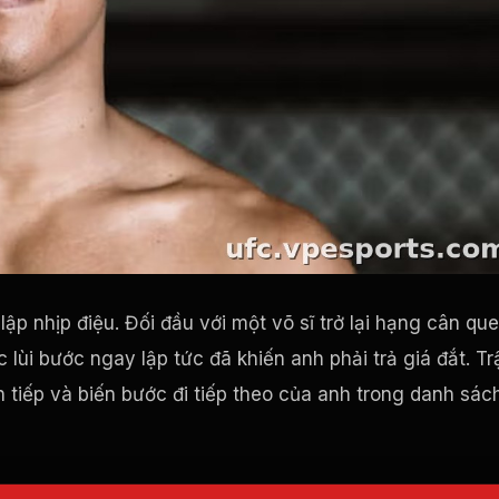
ập nhịp điệu. Đối đầu với một võ sĩ trở lại hạng cân qu
c lùi bước ngay lập tức đã khiến anh phải trả giá đắt. Tr
n tiếp và biến bước đi tiếp theo của anh trong danh sác