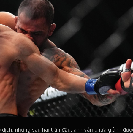
 địch, nhưng sau hai trận đấu, anh vẫn chưa giành đượ