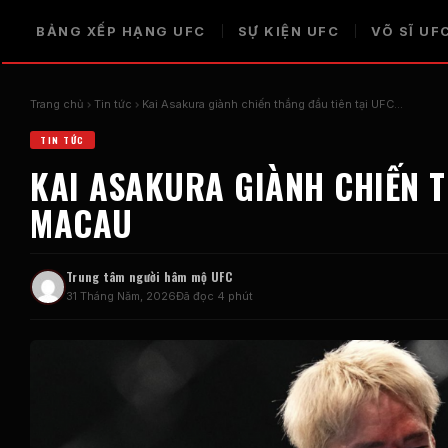
BẢNG XẾP HẠNG UFC
SỰ KIỆN UFC
VÕ SĨ UF
Trang chủ
Tin tức
Kai Asakura giành chiến thắng đầu tiên tại UFC…
TIN TỨC
KAI ASAKURA GIÀNH CHIẾN T
MACAU
Trung tâm người hâm mộ UFC
31 Tháng Năm, 2026
Đã đọc 4 phút