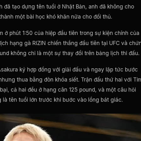
h đã tạo dựng tên tuổi ở Nhật Bản, anh đã không cho
hành một bài học khó khăn nữa cho đối thủ.
 phút 1:50 của hiệp đầu tiên trong sự kiện chính của
ịch hạng gà RIZIN chiến thắng đầu tiên tại UFC và chứ
und không chỉ là một sự thay đổi trên bảng lịch thi đấu.
sakura ký hợp đồng với giải đấu và ngay lập tức bước
 nhưng thua bằng đòn khóa siết. Trận đấu thứ hai với Ti
ất bại, cả hai đều ở hạng cân 125 pound, và một câu hỏi
là tên tuổi lớn trước khi bước vào lồng bát giác.