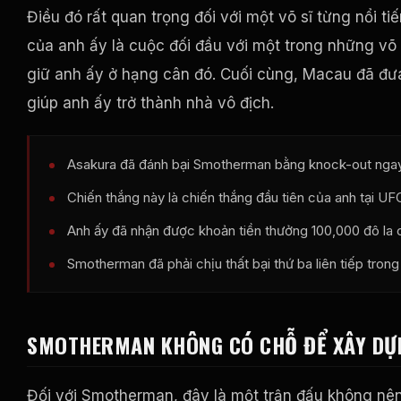
Điều đó rất quan trọng đối với một võ sĩ từng nổi t
của anh ấy là cuộc đối đầu với một trong những võ s
giữ anh ấy ở hạng cân đó. Cuối cùng, Macau đã đưa
giúp anh ấy trở thành nhà vô địch.
Asakura đã đánh bại Smotherman bằng knock-out ngay hi
Chiến thắng này là chiến thắng đầu tiên của anh tại UFC
Anh ấy đã nhận được khoản tiền thưởng 100,000 đô la c
Smotherman đã phải chịu thất bại thứ ba liên tiếp trong 
SMOTHERMAN KHÔNG CÓ CHỖ ĐỂ XÂY DỰ
Đối với Smotherman, đây là một trận đấu không nê