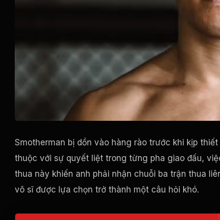
Smotherman bị dồn vào hàng rào trước khi kịp thiết l
thuộc với sự quyết liệt trong từng pha giao đấu, việ
thua này khiến anh phải nhận chuỗi ba trận thua liê
võ sĩ được lựa chọn trở thành một câu hỏi khó.