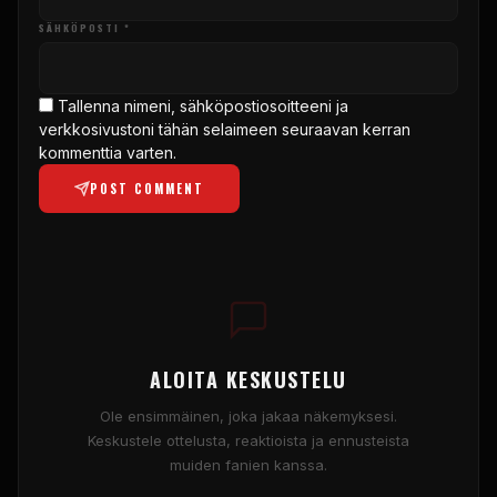
SÄHKÖPOSTI *
Tallenna nimeni, sähköpostiosoitteeni ja
verkkosivustoni tähän selaimeen seuraavan kerran
kommenttia varten.
POST COMMENT
ALOITA KESKUSTELU
Ole ensimmäinen, joka jakaa näkemyksesi.
Keskustele ottelusta, reaktioista ja ennusteista
muiden fanien kanssa.