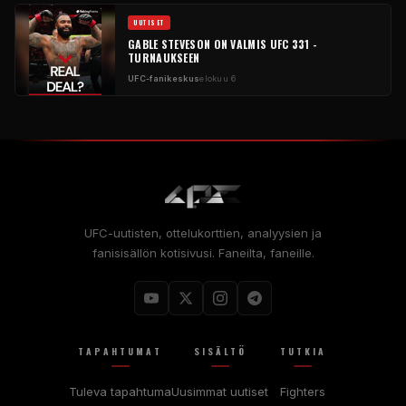
UUTISET
GABLE STEVESON ON VALMIS UFC 331 -
TURNAUKSEEN
UFC-fanikeskus
elokuu 6
UFC-uutisten, ottelukorttien, analyysien ja
fanisisällön kotisivusi. Faneilta, faneille.
TAPAHTUMAT
SISÄLTÖ
TUTKIA
Tuleva tapahtuma
Uusimmat uutiset
Fighters