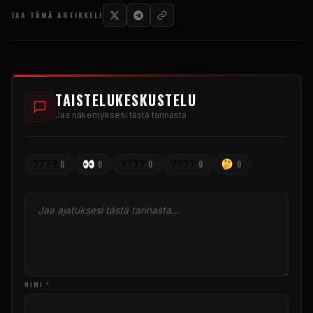
JAA TÄMÄ ARTIKKELI
TAISTELUKESKUSTELU
Jaa näkemyksesi tästä tarinasta
????
????
????
0
0
0
0
0
NIMI *