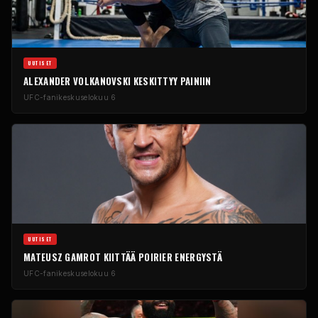
UUTISET
ALEXANDER VOLKANOVSKI KESKITTYY PAINIIN
UFC-fanikeskus
elokuu 6
UUTISET
MATEUSZ GAMROT KIITTÄÄ POIRIER ENERGYSTÄ
UFC-fanikeskus
elokuu 6