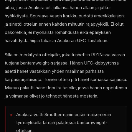
aitaa, jossa Asakura piti jalkansa hänen allaan ja jatkoi
hyökkäystä. Seuraava vasen koukku pudotti amerikkalaisen
ja sinetöi ottelun ennen kahden minuutin rajapyykkiä. Ei ollut
pakoretkiä, ei myöhäistä romahdusta eikä epäilyksen
häivähdystä hiipiä takaisin Asakuran UFC-taisteluun.
Sillä on merkitystä ottelijalle, joka tunnettiin RIZINissä vaaran
tuojana bantamweight-sarjassa. Hänen UFC-debyyttinsä
asetti hänet vastakkain yhden maailman parhaista
kärpässarjalaisista. Toinen ottelu piti hänet samassa sarjassa.
Macao palautti hänet lopulta tasolle, jossa hänen nopeutensa
ja voimansa olivat jo tehneet hänestä mestarin.
Asakura voitti Smothermanin ensimmäisen erän
tyrmäyksellä tämän palatessa bantamweight-
otteluun.