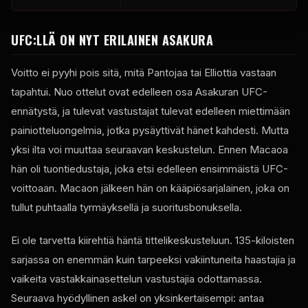
UFC:LLÄ ON NYT ERILAINEN ASAKURA
Voitto ei pyyhi pois sitä, mitä Pantojaa tai Elliottia vastaan ​​
tapahtui. Nuo ottelut ovat edelleen osa Asakuran UFC-
ennätystä, ja tulevat vastustajat tulevat edelleen miettimään
painiotteluongelmia, jotka pysäyttivät hänet kahdesti. Mutta
yksi ilta voi muuttaa seuraavan keskustelun. Ennen Macaoa
hän oli tuontiedustaja, joka etsi edelleen ensimmäistä UFC-
voittoaan. Macaon jälkeen hän on kääpiösarjalainen, joka on
tullut puhtaalla tyrmäyksellä ja suoritusbonuksella.
Ei ole tarvetta kiirehtiä häntä tittelikeskusteluun. 135-kiloisten
sarjassa on enemmän kuin tarpeeksi vakiintuneita haastajia ja
vaikeita vastakkainasettelun vastustajia odottamassa.
Seuraava hyödyllinen askel on yksinkertaisempi: antaa