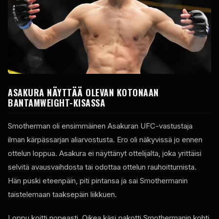
ASAKURA NÄYTTÄÄ OLEVAN KOTONAAN
BANTAMWEIGHT-KISASSA
Smotherman oli ensimmäinen Asakuran UFC-vastustaja
ilman kärpässarjan aliarvostusta. Ero oli näkyvissä jo ennen
ottelun loppua. Asakura ei näyttänyt ottelijalta, joka yrittäisi
selvitä avausvaihdosta tai odottaa ottelun rauhoittumista.
Hän puski eteenpäin, piti pintansa ja sai Smothermanin
taistelemaan taaksepäin liikkuen.
Loppu koitti nopeasti. Oikea käsi pakotti Smothermanin kohti