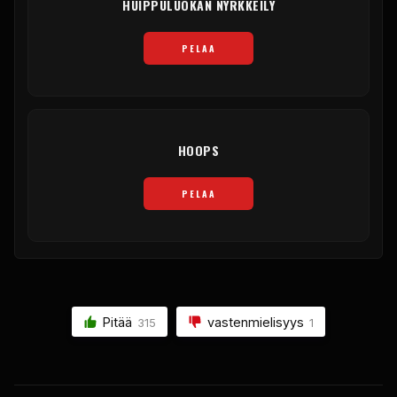
HUIPPULUOKAN NYRKKEILY
PELAA
HOOPS
PELAA
Pitää
vastenmielisyys
315
1