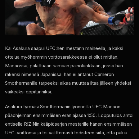
Kai Asakura saapui UFC:hen mestarin maineella, ja kaksi
ottelua myöhemmin voittosarakkeessa ei ollut mitään.
Macaossa, palattuaan samaan painoluokkaan, jossa hän
rakensi nimensä Japanissa, hän ei antanut Cameron
Smothermanille tarpeeksi aikaa muuttaa iltaa jälleen yhdeksi
vaikeaksi oppitunniksi.
Asakura tyrmäsi Smothermanin lyönneillä UFC Macaon
pääohjelman ensimmäisen erän ajassa 1:50. Lopputulos antoi
entiselle RIZINin kääpiösarjan mestarille hänen ensimmäisen
UFC-voittonsa ja toi välittömästi todisteen siitä, että paluu