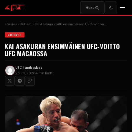
Haku
Etusivu
Uutiset
Kai Asakura voitti ensimmäisen UFC-voiton…
UUTISET
KAI ASAKURAN ENSIMMÄINEN UFC-VOITTO
UFC MACAOSSA
UFC-fanikeskus
Voi 31, 2026
4 min luettu