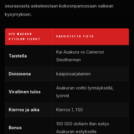
seuraavasta askeleestaan ​​kokoonpanossaan vaikean
kysymyksen.
UFC MACAON
VAHVISTETTU TIETO
OTTELUN TIEDOT
Kai Asakura vs Cameron
Taistella
Smotherman
Divisioona
kääpiösarjalainen
Asakuran voitto tyrmäyksellä,
Virallinen tulos
lyönnit
Kierros ja aika
Kierros 1, 1:50
100 000 dollarin illan esitys
Bonus
Asakuran esitykselle