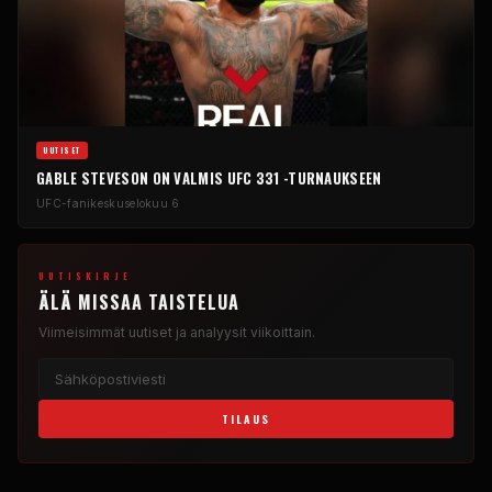
UUTISET
GABLE STEVESON ON VALMIS UFC 331 -TURNAUKSEEN
UFC-fanikeskus
elokuu 6
UUTISKIRJE
ÄLÄ MISSAA TAISTELUA
Viimeisimmät uutiset ja analyysit viikoittain.
TILAUS