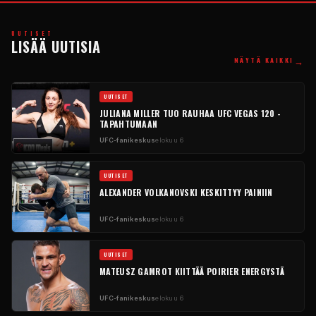
UUTISET
LISÄÄ UUTISIA
→
NÄYTÄ KAIKKI
UUTISET
JULIANA MILLER TUO RAUHAA UFC VEGAS 120 -
TAPAHTUMAAN
UFC-fanikeskus
elokuu 6
UUTISET
ALEXANDER VOLKANOVSKI KESKITTYY PAINIIN
UFC-fanikeskus
elokuu 6
UUTISET
MATEUSZ GAMROT KIITTÄÄ POIRIER ENERGYSTÄ
UFC-fanikeskus
elokuu 6