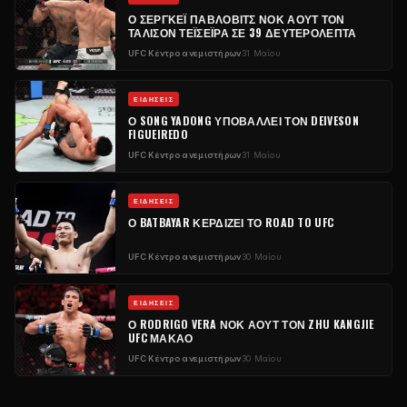
Ο ΣΕΡΓΚΈΙ ΠΆΒΛΟΒΙΤΣ ΝΟΚ ΆΟΥΤ ΤΟΝ
ΤΆΛΙΣΟΝ ΤΕΪΣΈΙΡΑ ΣΕ 39 ΔΕΥΤΕΡΌΛΕΠΤΑ
UFC
Κέντρο ανεμιστήρων
31 Μαΐου
ΕΙΔΉΣΕΙΣ
Ο SONG YADONG ΥΠΟΒΆΛΛΕΙ ΤΟΝ DEIVESON
FIGUEIREDO
UFC
Κέντρο ανεμιστήρων
31 Μαΐου
ΕΙΔΉΣΕΙΣ
Ο BATBAYAR ΚΕΡΔΊΖΕΙ ΤΟ ROAD TO
UFC
UFC
Κέντρο ανεμιστήρων
30 Μαΐου
ΕΙΔΉΣΕΙΣ
Ο RODRIGO VERA ΝΟΚ ΆΟΥΤ ΤΟΝ ZHU KANGJIE
UFC
ΜΑΚΆΟ
UFC
Κέντρο ανεμιστήρων
30 Μαΐου