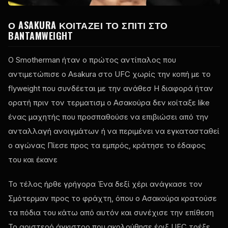
Ο ASAKURA ΚΟΙΤΆΖΕΙ ΤΟ ΣΠΊΤΙ ΣΤΟ
BANTAMWEIGHT
Ο Smotherman ήταν ο πρώτος αντίπαλος που
αντιμετώπισε ο Asakura στο
UFC
χωρίς την κοπή με το
flyweight που συνδέεται με την ανάθεσ Η διαφορά ήταν
ορατή πριν τον τερματισμ ο Ασακούρα δεν κοίταξε
like
ένας μαχητής που προσπαθούσε να επιβιώσει από την
ανταλλαγή ανοιγμάτων ή να περιμένει να εγκατασταθεί
ο αγώνας Πίεσε προς τα εμπρός, κράτησε το έδαφος
του και έκανε
Το τέλος ήρθε γρήγορα Ένα δεξί χέρι ανάγκασε τον
Σμότερμαν προς το φράχτη, όπου ο Ασακούρα κρατούσε
τα πόδια του κάτω από αυτόν και συνέχισε την επίθεση
Το αριστερό άγκιστρο που ακολούθησε έριξ
UFC
τρέξε.