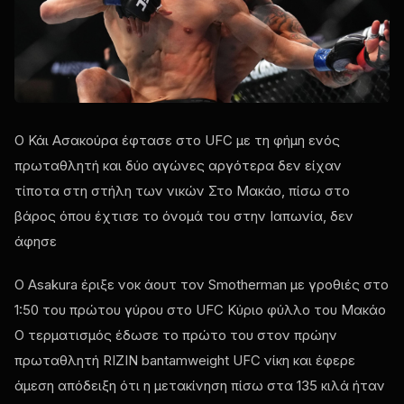
Ο Κάι Ασακούρα έφτασε στο
UFC
με τη φήμη ενός
πρωταθλητή και δύο αγώνες αργότερα δεν είχαν
τίποτα στη στήλη των νικών Στο Μακάο, πίσω στο
βάρος όπου έχτισε το όνομά του στην Ιαπωνία, δεν
άφησε
Ο Asakura έριξε νοκ άουτ τον Smotherman με γροθιές στο
1:50 του πρώτου γύρου στο
UFC
Κύριο φύλλο του Μακάο
Ο τερματισμός έδωσε το πρώτο του στον πρώην
πρωταθλητή RIZIN bantamweight
UFC
νίκη και έφερε
άμεση απόδειξη ότι η μετακίνηση πίσω στα 135 κιλά ήταν