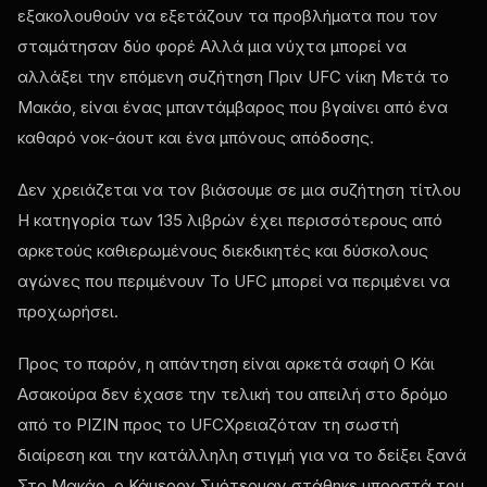
εξακολουθούν να εξετάζουν τα προβλήματα που τον
σταμάτησαν δύο φορέ Αλλά μια νύχτα μπορεί να
αλλάξει την επόμενη συζήτηση Πριν
UFC
νίκη Μετά το
Μακάο, είναι ένας μπαντάμβαρος που βγαίνει από ένα
καθαρό νοκ-άουτ και ένα μπόνους απόδοσης.
Δεν χρειάζεται να τον βιάσουμε σε μια συζήτηση τίτλου
Η κατηγορία των 135 λιβρών έχει περισσότερους από
αρκετούς καθιερωμένους διεκδικητές και δύσκολους
αγώνες που περιμένουν Το
UFC
μπορεί να περιμένει να
προχωρήσει.
Προς το παρόν, η απάντηση είναι αρκετά σαφή Ο Κάι
Ασακούρα δεν έχασε την τελική του απειλή στο δρόμο
από το ΡΙΖΙΝ προς το
UFC
Χρειαζόταν τη σωστή
διαίρεση και την κατάλληλη στιγμή για να το δείξει ξανά
Στο Μακάο, ο Κάμερον Σμότερμαν στάθηκε μπροστά του