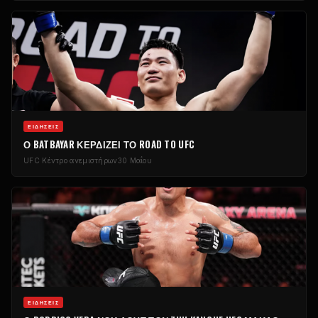
ΕΙΔΉΣΕΙΣ
Ο BATBAYAR ΚΕΡΔΊΖΕΙ ΤΟ ROAD TO
UFC
UFC
Κέντρο ανεμιστήρων
30 Μαΐου
ΕΙΔΉΣΕΙΣ