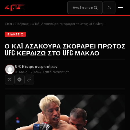
Αναζήτηση
Σπίτι
Ειδήσεις
Ο Κάι Ασακούρα σκοράρει πρώτος
UFC
νίκη...
ΕΙΔΉΣΕΙΣ
Ο ΚΆΙ ΑΣΑΚΟΎΡΑ ΣΚΟΡΆΡΕΙ ΠΡΏΤΟΣ
UFC
ΚΕΡΔΊΖΩ ΣΤΟ
UFC
ΜΑΚΆΟ
UFC
Κέντρο ανεμιστήρων
31 Μαΐου 2026
4 λεπτά ανάγνωση