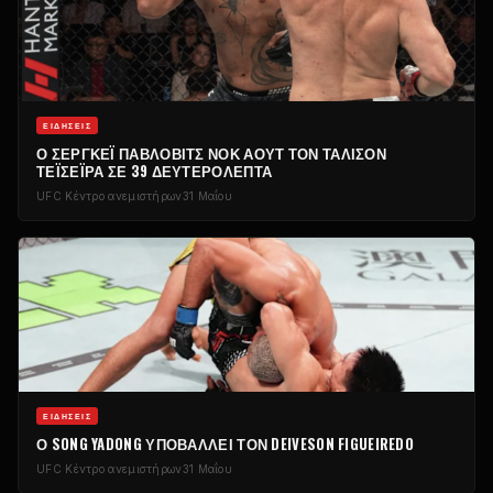
ΕΙΔΉΣΕΙΣ
Ο ΣΕΡΓΚΈΙ ΠΆΒΛΟΒΙΤΣ ΝΟΚ ΆΟΥΤ ΤΟΝ ΤΆΛΙΣΟΝ
ΤΕΪΣΈΙΡΑ ΣΕ 39 ΔΕΥΤΕΡΌΛΕΠΤΑ
UFC
Κέντρο ανεμιστήρων
31 Μαΐου
ΕΙΔΉΣΕΙΣ
Ο SONG YADONG ΥΠΟΒΆΛΛΕΙ ΤΟΝ DEIVESON FIGUEIREDO
UFC
Κέντρο ανεμιστήρων
31 Μαΐου