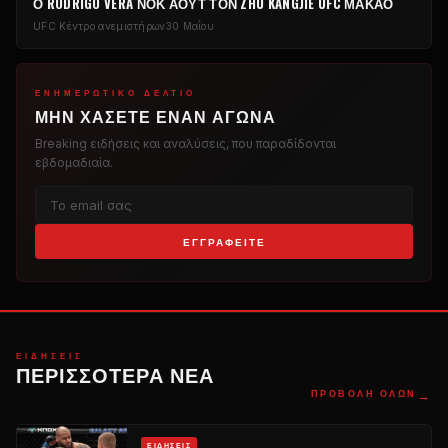
Ο RODRIGO VERA ΝΟΚ ΆΟΥΤ ΤΟΝ ZHU KANGJIE
UFC
ΜΑΚΆΟ
UFC
Κέντρο ανεμιστήρων
30 Μαΐου
ΕΝΗΜΕΡΩΤΙΚΌ ΔΕΛΤΊΟ
ΜΗΝ ΧΆΣΕΤΕ ΈΝΑΝ ΑΓΏΝΑ
Breaking
ειδήσεις και αναλύσεις, που παραδίδονται
εβδομαδιαία.
ΕΓΓΡΑΦΕΊΤΕ
ΕΙΔΉΣΕΙΣ
ΠΕΡΙΣΣΌΤΕΡΑ ΝΈΑ
→
ΠΡΟΒΟΛΉ ΌΛΩΝ
ΕΙΔΉΣΕΙΣ