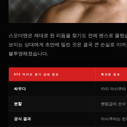
스모더맨은 제대로 된 리듬을 찾기도 전에 펜스로 몰렸
보이는 상대에게 초반에 밀린 것은 결국 큰 손실로 이어
불투명해졌습니다.
UFC 마카오 경기 상세 정보
확인된 정보
싸우다
카이 아사쿠라 
분할
밴텀급의 선수
공식 결과
아사쿠라는 펀