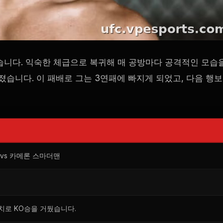
습니다. 익숙한 체급으로 복귀해 매 공방마다 공격적인 모습
졌습니다. 이 패배로 그는 3연패에 빠지게 되었고, 다음 행
vs 카메론 스마더맨
치로 KO승을 거뒀습니다.