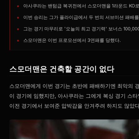
아사쿠라는 밴텀급 복귀전에서 스모더맨을 1라운드 KO로
이번 승리는 그가 플라이급에서 두 번의 서브미션 패배를 
그는 경기 마무리로 '오늘의 최고 경기력' 보너스 100,0
스모더맨은 이번 프로모션에서 3연패를 당했다.
스모더맨은 건축할 공간이 없다
스모더맨에게 이번 경기는 초반에 패배하기엔 최악의 경
이 경기에 임했지만, 아사쿠라는 그에게 복싱 경기 스
이전 경기에서 보여준 압박감을 안겨주려 하지도 않았다