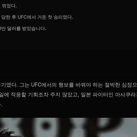
 꺾었다.
당한 후 UFC에서 거둔 첫 승리였다.
00만 달러를 받았습니다.
기였다. 그는 UFC에서의 행보를 바꿔야 하는 절박한 심정
타일에 적응할 기회조차 주지 않았고, 일본 파이터인 아사쿠라
.