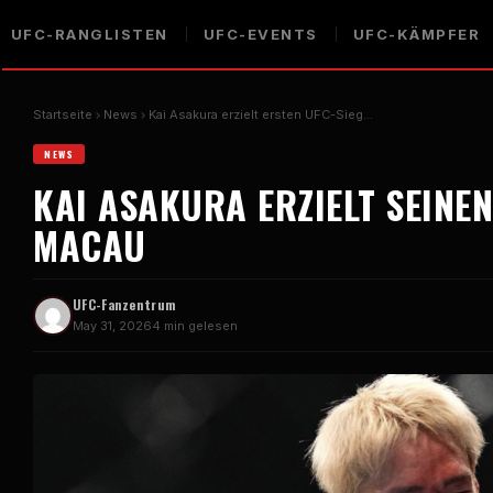
UFC-RANGLISTEN
UFC-EVENTS
UFC-KÄMPFER
Startseite
News
Kai Asakura erzielt ersten UFC-Sieg…
NEWS
KAI ASAKURA ERZIELT SEINEN
MACAU
UFC-Fanzentrum
May 31, 2026
4 min gelesen