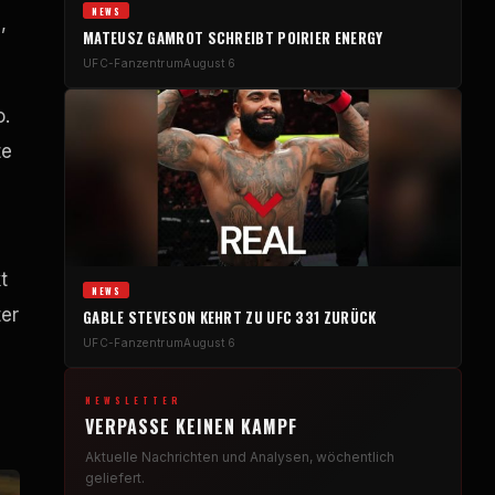
NEWS
,
MATEUSZ GAMROT SCHREIBT POIRIER ENERGY
UFC-Fanzentrum
August 6
o.
te
t
NEWS
ter
GABLE STEVESON KEHRT ZU UFC 331 ZURÜCK
UFC-Fanzentrum
August 6
NEWSLETTER
VERPASSE KEINEN KAMPF
Aktuelle Nachrichten und Analysen, wöchentlich
geliefert.