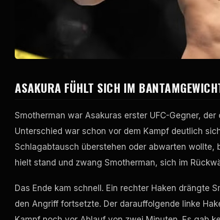
ASAKURA FÜHLT SICH IM BANTAMGEWICHT
Smotherman war Asakuras erster UFC-Gegner, der o
Unterschied war schon vor dem Kampf deutlich sicht
Schlagabtausch überstehen oder abwarten wollte, bis
hielt stand und zwang Smotherman, sich im Rückw
Das Ende kam schnell. Ein rechter Haken drängte 
den Angriff fortsetzte. Der darauffolgende linke H
Kampf noch vor Ablauf von zwei Minuten. Es gab kei