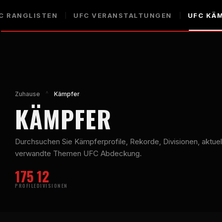
C
RANGLISTEN
UFC
VERANSTALTUNGEN
UFC
KÄM
Zuhause
^
Kämpfer
KÄMPFER
Durchsuchen Sie Kämpferprofile, Rekorde, Divisionen, aktue
verwandte Themen
UFC
Abdeckung.
175
12
PROFILE
DIVISIONEN