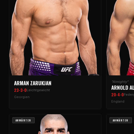
ARMAN ZARUKJAN
"Almighty"
ARNOLD A
23-3-0
Leichtgewicht
20-4-0
Feder
Georgien
England
ANWÄRTER
ANWÄRTER