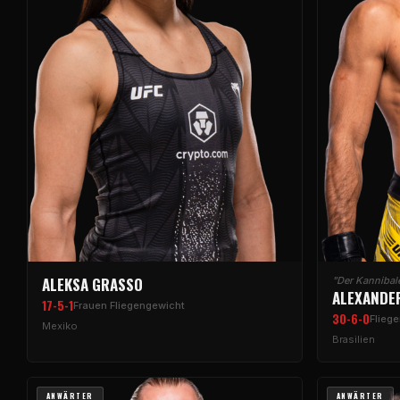
ALEKSA GRASSO
"Der Kannibal
ALEXANDE
17-5-1
Frauen Fliegengewicht
30-6-0
Flieg
Mexiko
Brasilien
ANWÄRTER
ANWÄRTER