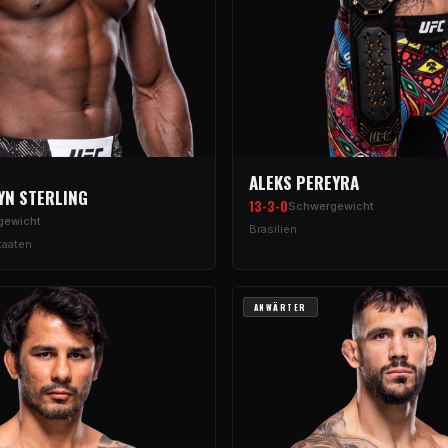
ALEKS PEREYRA
YN STERLING
13-3-0
Schwergewicht
gewicht
Brasilien
taaten
ANWÄRTER