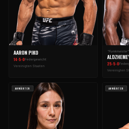
AARON PIKO
"Funkmeister"
ALDZHEME
14-5-0
Federgewicht
25-5-0
Feder
Vereinigten Staaten
Vereinigten S
ANWÄRTER
ANWÄRTER