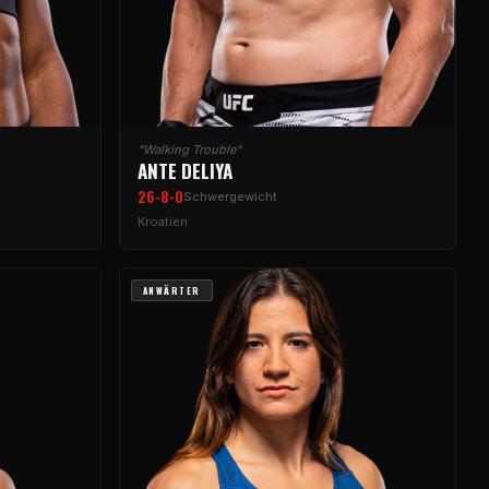
"Walking Trouble"
ANTE DELIYA
26-8-0
Schwergewicht
Kroatien
ANWÄRTER