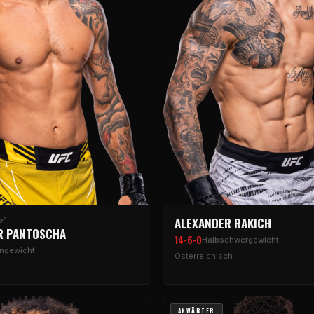
ALEXANDER RAKICH
e"
R PANTOSCHA
14-6-0
Halbschwergewicht
engewicht
Österreichisch
ANWÄRTER