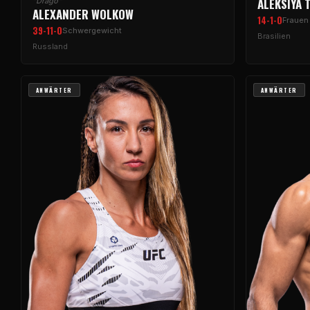
ALEKSIYA 
"Drago"
ALEXANDER WOLKOW
14-1-0
Frauen
39-11-0
Schwergewicht
Brasilien
Russland
ANWÄRTER
ANWÄRTER