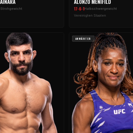
TAINARA
ALONZO MENIFILD
17-6-1
 Strohgewicht
Halbschwergewicht
Vereinigten Staaten
ANWÄRTER