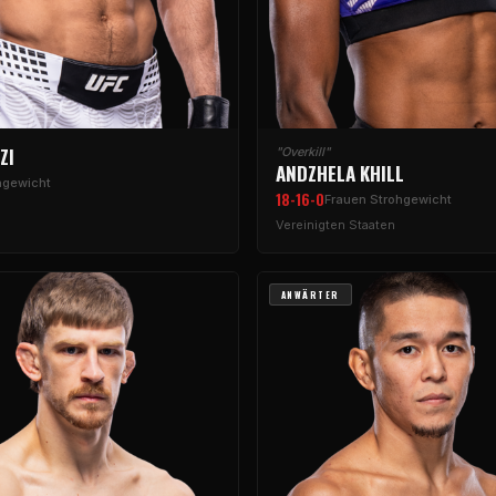
ZI
"Overkill"
ANDZHELA KHILL
ngewicht
18-16-0
Frauen Strohgewicht
Vereinigten Staaten
ANWÄRTER