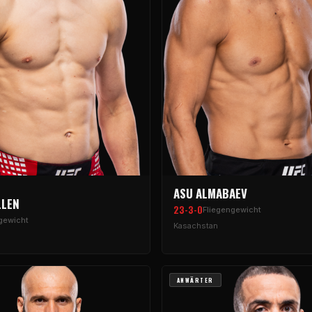
ASU ALMABAEV
LLEN
23-3-0
Fliegengewicht
gewicht
Kasachstan
ANWÄRTER