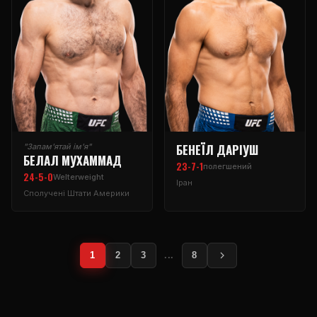
БЕНЕЇЛ ДАРІУШ
"Запам'ятай ім'я"
БЕЛАЛ МУХАММАД
23-7-1
полегшений
24-5-0
Welterweight
Іран
Сполучені Штати Америки
1
2
3
...
8