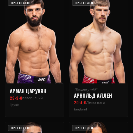
ПРЕТЕНДЕНТ
ПРЕТЕНДЕНТ
АРМАН ЦАРУКЯН
"Всемогутній"
АРНОЛЬД АЛЛЕН
23-3-0
полегшений
20-4-0
Легка вага
Грузія
England
ПРЕТЕНДЕНТ
ПРЕТЕНДЕНТ