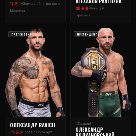
ALEXANDR PANTOZHA
17-5-1
Жіноча найлегша вага
30-6-0
Flyweight
Мексика
Бразилія
ПРЕТЕНДЕНТ
ПРЕТЕНДЕНТ
ОЛЕКСАНДР RAKICH
"Великий"
ОЛЕКСАНДР
14-6-0
Light Heavyweight
ВОЛКАНОВСЬКИЙ