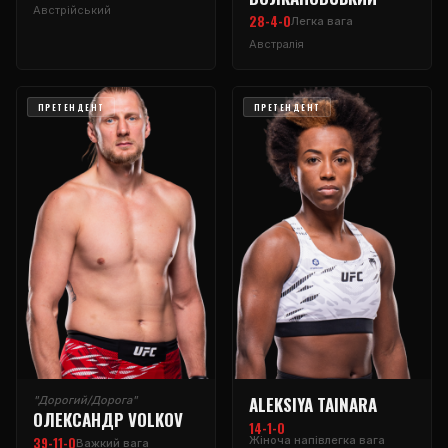
Австрійський
28-4-0
Легка вага
Австралія
ПРЕТЕНДЕНТ
ПРЕТЕНДЕНТ
ALEKSIYA TAINARA
"Дорогий/Дорога"
ОЛЕКСАНДР VOLKOV
14-1-0
39-11-0
Жіноча напівлегка вага
Важкий вага