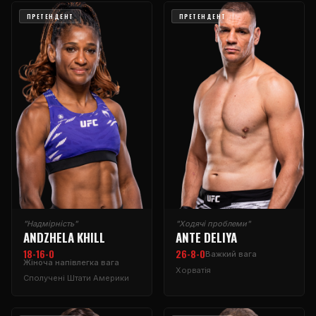
ПРЕТЕНДЕНТ
ПРЕТЕНДЕНТ
"Надмірність"
"Ходячі проблеми"
ANDZHELA KHILL
ANTE DELIYA
18-16-0
26-8-0
Важкий вага
Жіноча напівлегка вага
Хорватія
Сполучені Штати Америки