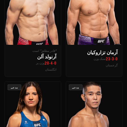
آرمان تزاروکیان
"قادر مطلق" است
آرنولد آلن
23-3-0
سبک وزن
20-4-0
وزن پر
گرجستان
انگلستان
مدعی
مدعی