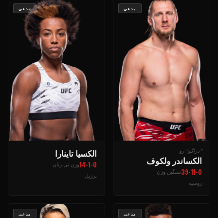
مدعی
مدعی
الکسیا تاینارا
"دراگو" رو
الکساندر ولکوف
14-1-0
وزن نی زنان
39-11-0
سنگین وزن
برزیل
روسیه
مدعی
مدعی