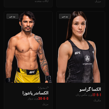
برزیل
ایالات متحده
مدعی
مدعی
الکسا گراسو
"آدمخوار"
الکساندر پانتوزا
17-5-1
وزن مگس زنان
30-6-0
وزن پرواز
مکزیک
برزیل