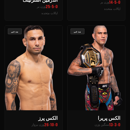
14-5-0
وزن پر
25-5-0
وزن پر
ایالات متحده
ایالات متحده
مدعی
مدعی
الکس پریرا
الکس پرز
26-10-0
13-3-0
سنگین وزن
وزن پرواز