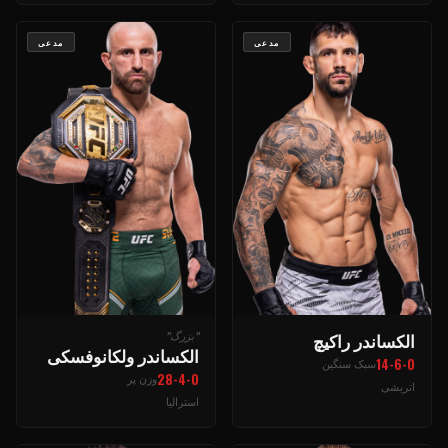
مدعی
مدعی
الکساندر راکیچ
"بزرگ"
الکساندر ولکانوفسکی
14-6-0
سبک سنگین
28-4-0
وزن پر
اتریشی
استرالیا