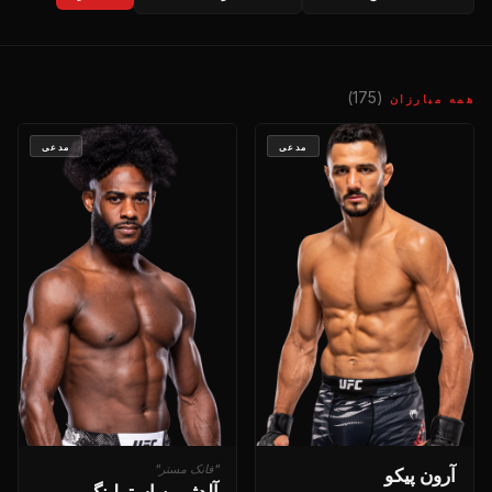
(175)
همه مبارزان
مدعی
مدعی
آرون پیکو
"فانک مستر"
آلدژمین استرلینگ