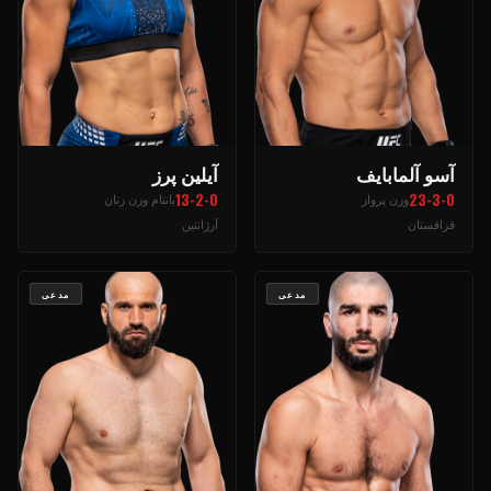
آسو آلمابایف
آیلین پرز
13-2-0
23-3-0
وزن پرواز
بانتام وزن زنان
قزاقستان
آرژانتین
مدعی
مدعی