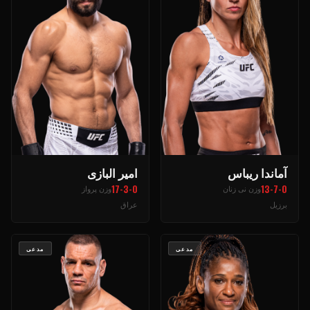
آماندا ریباس
امیر البازی
17-3-0
13-7-0
وزن نی زنان
وزن پرواز
برزیل
عراق
مدعی
مدعی