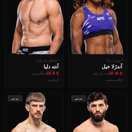
"بیش از حد"
"مشکل راه رفتن"
آندژلا خیل
آنته دلیا
26-8-0
18-16-0
وزن نی زنان
سنگین وزن
ایالات متحده
کرواسی
مدعی
مدعی