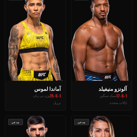
آلونزو منیفیلد
آماندا لموس
15-6-1
17-6-1
سبک سنگین
وزن نی زنان
ایالات متحده
برزیل
مدعی
مدعی