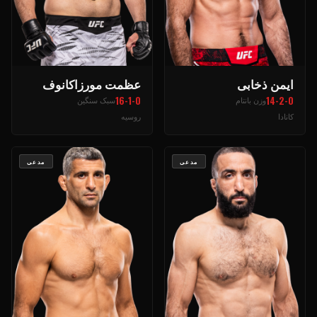
ایمن ذخابی
عظمت مورزاکانوف
16-1-0
14-2-0
وزن بانتام
سبک سنگین
کانادا
روسیه
مدعی
مدعی