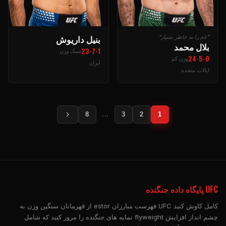
بنیل داریوش
"نام را به خاطر بسپار"
بلال محمد
23-7-1
سبک وزن
24-5-0
وزن کم
ایران
ایالات متحده
8
...
3
2
1
UFC
پایگاه داده جنگنده
کامل کاوش کنید
UFC
فهرست مبارزان estor از قهرمانان سنگین وزن به
چشم انداز افزایش flyweight نمایه های جنگنده را مرور کنید که شامل