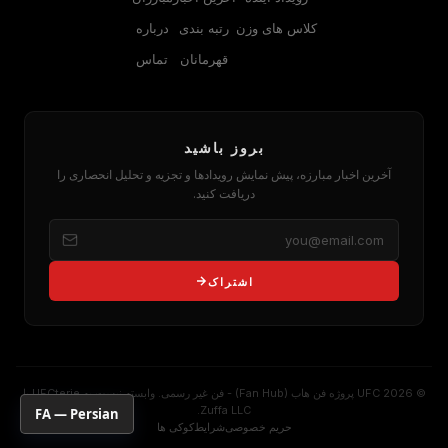
کلاس های وزن
رتبه بندی
درباره
قهرمانان
تماس
بروز باشید
آخرین اخبار مبارزه، پیش نمایش رویدادها و تجزیه و تحلیل انحصاری را
دریافت کنید.
اشتراک
© 2026
UFC
پروژه فن هاب (Fan Hub) - فن غیر رسمی. وابسته نیست به
UFC
terie یا
Zuffa LLC.
FA — Persian
حریم خصوصی
شرایط
کوکی ها