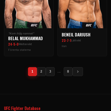
BENEIL DARIUSH
"Kom ihåg namnet"
BELAL MUKHAMMAD
23-7-1
Lättvikt
24-5-0
Weltervikt
Iran
Förenta staterna
1
2
3
...
8
UFC
Fighter Database