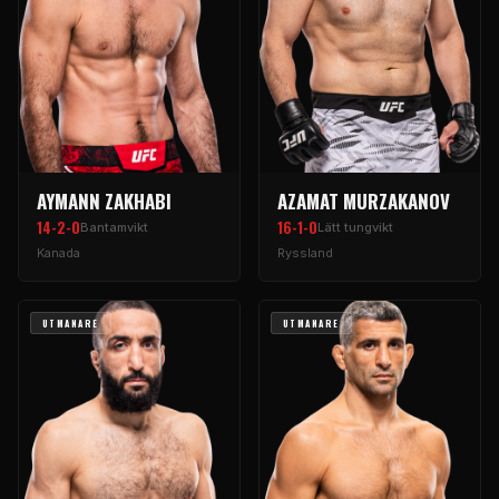
AYMANN ZAKHABI
AZAMAT MURZAKANOV
14-2-0
16-1-0
Bantamvikt
Lätt tungvikt
Kanada
Ryssland
UTMANARE
UTMANARE