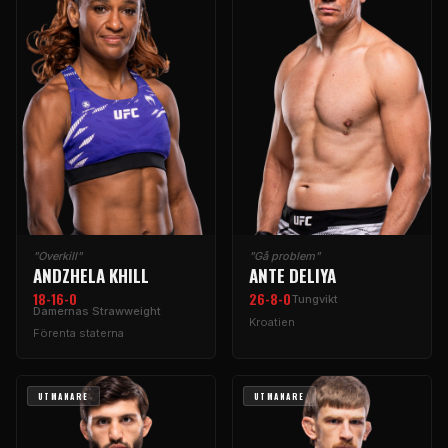
"Overkill"
"Gå problem"
ANDZHELA KHILL
ANTE DELIYA
18-16-0
26-8-0
Tungvikt
Damernas Strawweight
Kroatien
Förenta staterna
UTMANARE
UTMANARE