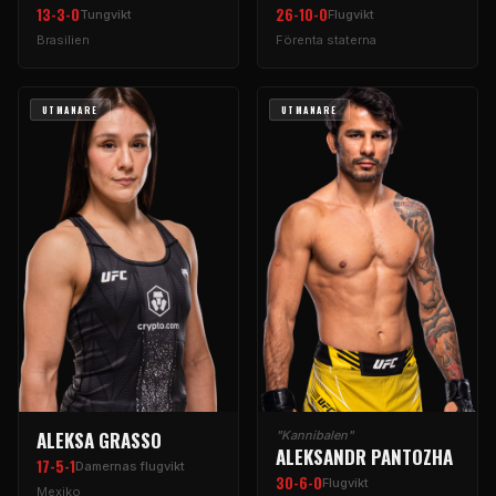
13-3-0
26-10-0
Tungvikt
Flugvikt
Brasilien
Förenta staterna
UTMANARE
UTMANARE
ALEKSA GRASSO
"Kannibalen"
ALEKSANDR PANTOZHA
17-5-1
Damernas flugvikt
30-6-0
Flugvikt
Mexiko