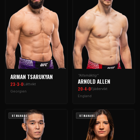
ARMAN TSARUKYAN
"Allsmäktig"
ARNOLD ALLEN
23-3-0
Lättvikt
20-4-0
Fjädervikt
Georgien
England
UTMANARE
UTMANARE