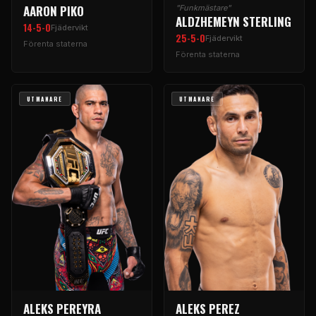
AARON PIKO
"Funkmästare"
ALDZHEMEYN STERLING
14-5-0
Fjädervikt
25-5-0
Fjädervikt
Förenta staterna
Förenta staterna
UTMANARE
UTMANARE
ALEKS PEREYRA
ALEKS PEREZ