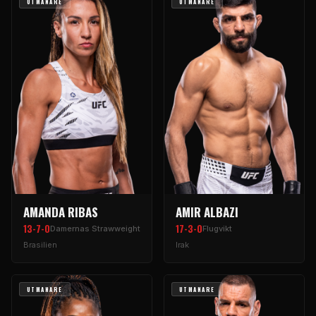
UTMANARE
UTMANARE
AMANDA RIBAS
AMIR ALBAZI
13-7-0
17-3-0
Damernas Strawweight
Flugvikt
Brasilien
Irak
UTMANARE
UTMANARE