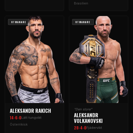
Brasilien
UTMANARE
UTMANARE
ALEKSANDR RAKICH
"Den store"
ALEKSANDR
14-6-0
Lätt tungvikt
VOLKANOVSKI
Österrikisk
28-4-0
Fjädervikt