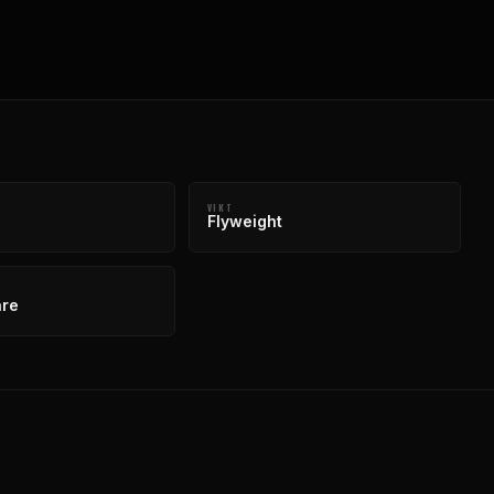
VIKT
Flyweight
are