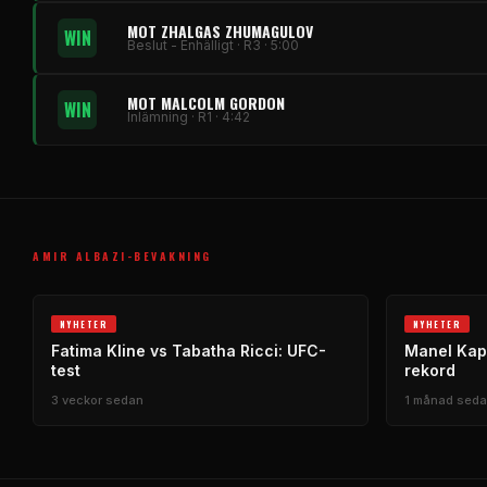
MOT ZHALGAS ZHUMAGULOV
WIN
Beslut - Enhälligt · R3 · 5:00
MOT MALCOLM GORDON
WIN
Inlämning · R1 · 4:42
AMIR ALBAZI-BEVAKNING
NYHETER
NYHETER
Fatima Kline vs Tabatha Ricci: UFC-
Manel Kape
test
rekord
3 veckor sedan
1 månad sed