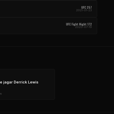
UFC 257
2021-01-23
UFC Fight Night 172
2020-07-19
 jagar Derrick Lewis
an