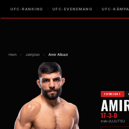
UFC-RANKING
UFC-EVENEMANG
UFC-KÄMP
Hem
>
Jaktplan
>
Amir Albazi
FLYWEIGHT
AMIR
17-3-0
irak
JUJUTSU