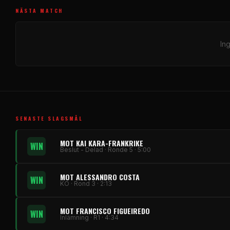
NÄSTA MATCH
In
SENASTE SLAGSMÅL
MOT KAI KARA-FRANKRIKE
WIN
Beslut - Delad · Ronde 5 · 5:00
MOT ALESSANDRO COSTA
WIN
KO · Rond 3 · 2:13
MOT FRANCISCO FIGUEIREDO
WIN
Inlämning · R1 · 4:34