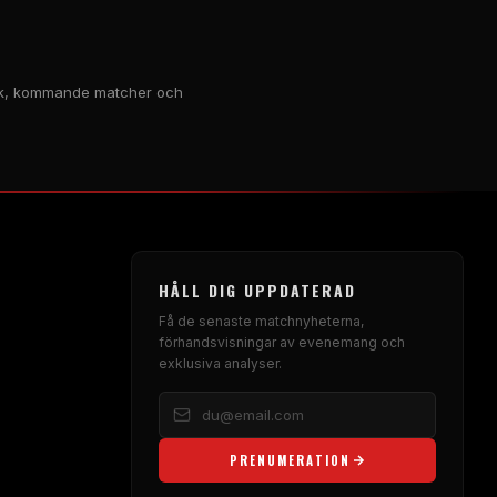
istik, kommande matcher och
HÅLL DIG UPPDATERAD
Få de senaste matchnyheterna,
förhandsvisningar av evenemang och
exklusiva analyser.
PRENUMERATION