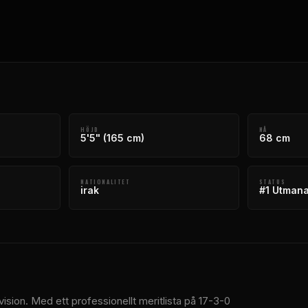
HÖJD
NÅ
5'5" (165 cm)
68 cm
NATIONALITET
STATUS
irak
#1 Utman
ision. Med ett professionellt meritlista på 17-3-0