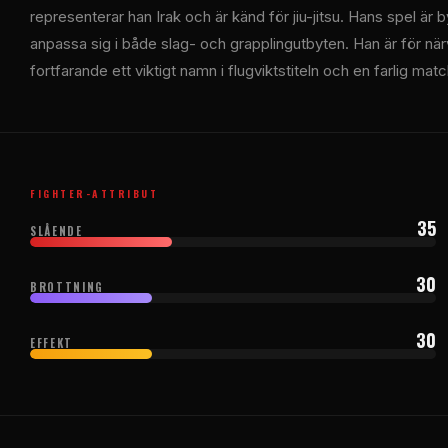
representerar han Irak och är känd för jiu-jitsu. Hans spel är 
anpassa sig i både slag- och grapplingutbyten. Han är för nä
fortfarande ett viktigt namn i flugviktstiteln och en farlig matc
FIGHTER-ATTRIBUT
35
SLÅENDE
30
BROTTNING
30
EFFEKT