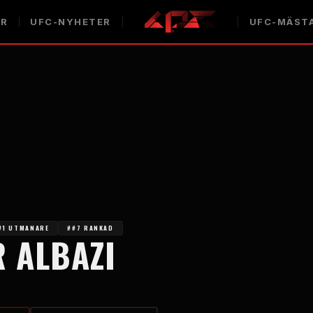
AR
UFC-NYHETER
UFC-MÄST
#1 UTMANARE
##7 RANKAD
 ALBAZI