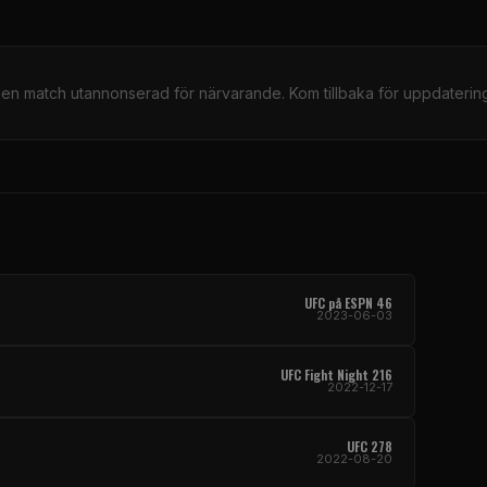
gen match utannonserad för närvarande. Kom tillbaka för uppdatering
UFC på ESPN 46
2023-06-03
UFC Fight Night 216
2022-12-17
UFC 278
2022-08-20