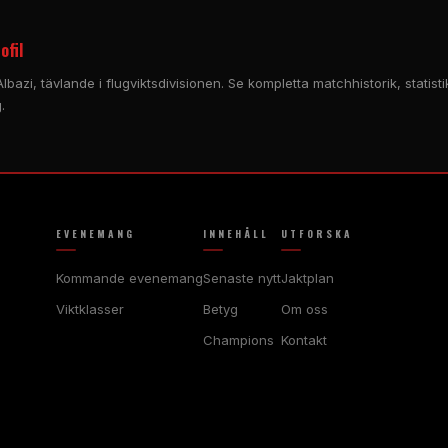
ofil
 Albazi, tävlande i flugviktsdivisionen. Se kompletta matchhistorik, stat
.
EVENEMANG
INNEHÅLL
UTFORSKA
Kommande evenemang
Senaste nytt
Jaktplan
Viktklasser
Betyg
Om oss
Champions
Kontakt