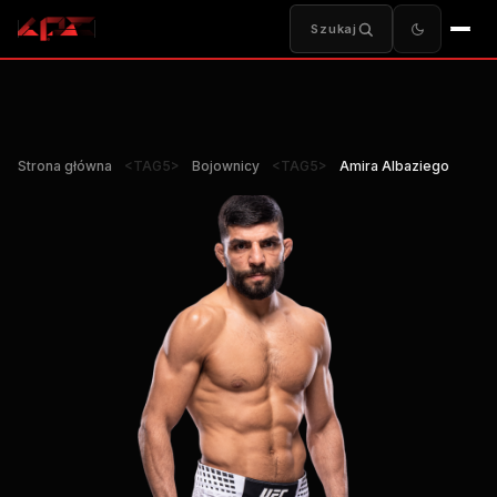
Szukaj
Strona główna
<TAG5>
Bojownicy
<TAG5>
Amira Albaziego