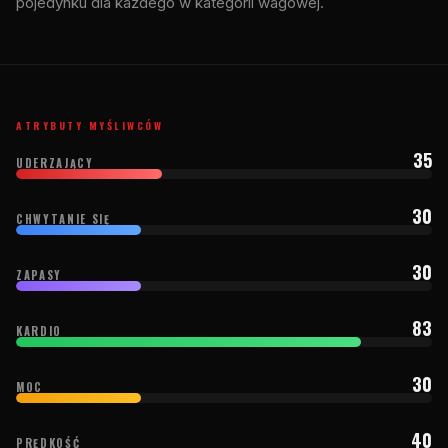
pojedynku dla każdego w kategorii wagowej.
ATRYBUTY MYŚLIWCÓW
35
UDERZAJĄCY
30
CHWYTANIE SIĘ
30
ZAPASY
83
KARDIO
30
MOC
40
PRĘDKOŚĆ