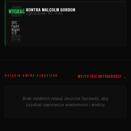
KONTRA MALCOLM GORDON
WYGRAĆ
Zgłoszenie · R1 · 4:42
UFC
Fight
Night
172
2020-
07-19
RELACJA AMIRA ALBAZIEGO
WSZYSTKIE AKTUALNOŚCI →
Brak ostatnich relacji Jeszcze Sprawdź, aby
uzyskać najnowsze wiadomości i analizy.