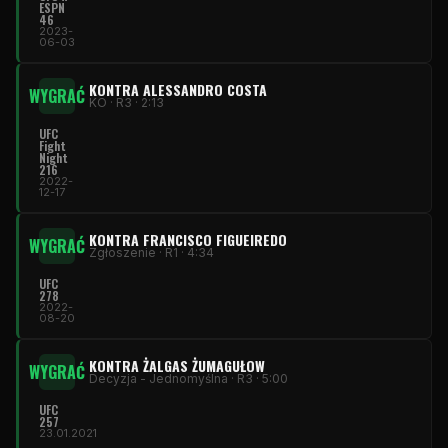
ESPN
46
2023-
06-03
KONTRA ALESSANDRO COSTA
WYGRAĆ
KO · R3 · 2:13
UFC
Fight
Night
216
2022-
12-17
KONTRA FRANCISCO FIGUEIREDO
WYGRAĆ
Zgłoszenie · R1 · 4:34
UFC
278
2022-
08-20
KONTRA ŻALGAS ŻUMAGUŁOW
WYGRAĆ
Decyzja - Jednomyślna · R3 · 5:00
UFC
257
23.01.2021