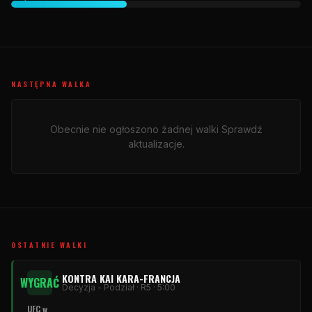
NASTĘPNA WALKA
Obecnie nie ogłoszono żadnej walki Sprawdź
aktualizacje.
OSTATNIE WALKI
KONTRA KAI KARA-FRANCJA
WYGRAĆ
Decyzja - Podział · R5 · 5:00
UFC
w