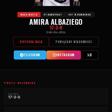
WAGA MUSZA
#1 KANDYDAT
##7 W RANKINGU
AMIRA ALBAZIEGO
17-3-0
Irak
Jiu-Jitsu
HISTORIA WALK
POWIĄZANE WIADOMOŚCI
TELEGRAM
INSTAGRAM
X
PROFIL WOJOWNIKA
REKORD
17-3-0