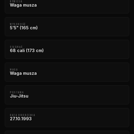
DYWIZJA
Waga musza
WYSOKOŚĆ
5'5" (165 cm)
SIĘGNĄĆ
68 cali (173 cm)
WAGA
Waga musza
POSTAWA
Jiu-Jitsu
DATA URODZENIA
27.10.1993