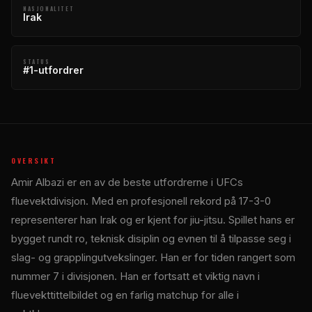
NASJONALITET
Irak
STATUS
#1-utfordrer
OVERSIKT
Amir Albazi er en av de beste utfordrerne i UFCs
fluevektdivisjon. Med en profesjonell rekord på 17-3-0
representerer han Irak og er kjent for jiu-jitsu. Spillet hans er
bygget rundt ro, teknisk disiplin og evnen til å tilpasse seg i
slag- og grapplingutvekslinger. Han er for tiden rangert som
nummer 7 i divisjonen. Han er fortsatt et viktig navn i
fluevekttittelbildet og en farlig matchup for alle i