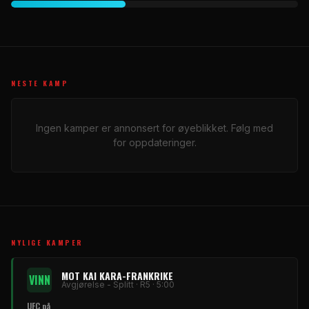
NESTE KAMP
Ingen kamper er annonsert for øyeblikket. Følg med
for oppdateringer.
NYLIGE KAMPER
MOT KAI KARA-FRANKRIKE
VINN
Avgjørelse - Splitt · R5 · 5:00
UFC på