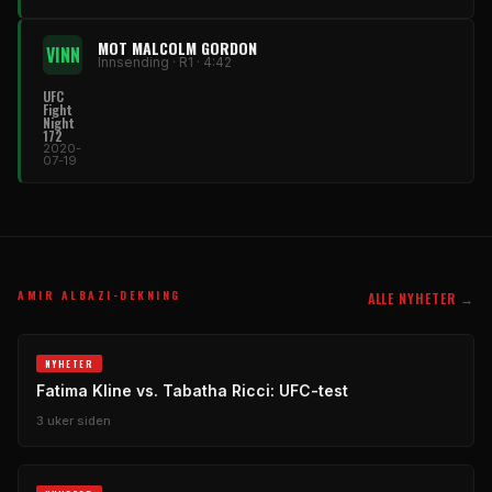
MOT MALCOLM GORDON
VINN
Innsending · R1 · 4:42
UFC
Fight
Night
172
2020-
07-19
AMIR ALBAZI-DEKNING
ALLE NYHETER →
NYHETER
Fatima Kline vs. Tabatha Ricci: UFC-test
3 uker siden