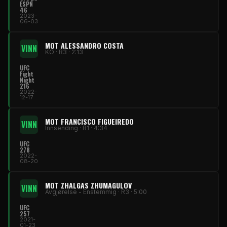
ESPN
46
2023-
06-03
MOT ALESSANDRO COSTA
VINN
KO · R3 · 2:13
UFC
Fight
Night
216
2022-
12-17
MOT FRANCISCO FIGUEIREDO
VINN
Innsending · R1 · 4:34
UFC
278
2022-
08-20
MOT ZHALGAS ZHUMAGULOV
VINN
Avgjørelse - Enstemmig · R3 · 5:00
UFC
257
2021-
01-23