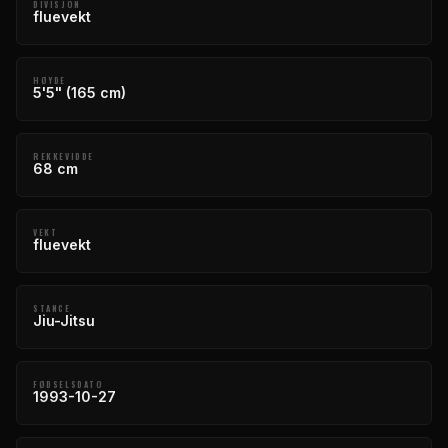
DIVISJON
fluevekt
HØYDE
5'5" (165 cm)
REKKEVIDDE
68 cm
VEKT
fluevekt
STANCE
Jiu-Jitsu
FØDSELSDATO
1993-10-27