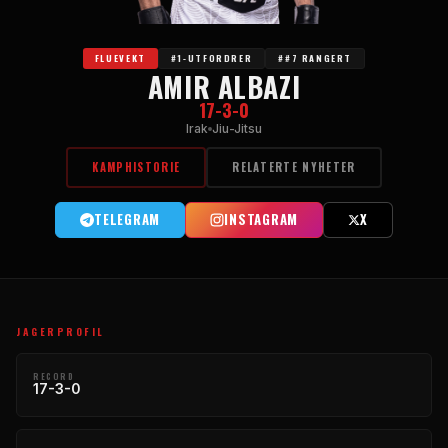
FLUEVEKT
#1-UTFORDRER
##7 RANGERT
AMIR ALBAZI
17-3-0
Irak
Jiu-Jitsu
KAMPHISTORIE
RELATERTE NYHETER
TELEGRAM
INSTAGRAM
X
JAGERPROFIL
RECORD
17-3-0