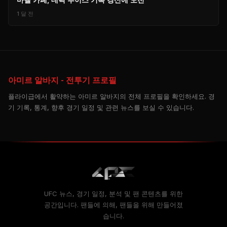
1 달 전
아미르 알바지 - 전투기 프로필
플라이급에서 활약하는 아미르 알바지의 전체 프로필을 확인하세요. 경
기 기록, 통계, 향후 경기 일정 및 관련 뉴스를 보실 수 있습니다.
UFC 뉴스, 경기 일정, 분석 및 팬 콘텐츠를 위한
공간입니다. 팬들에 의해, 팬들을 위해 만들어졌
습니다.