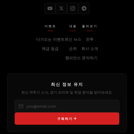
이벤트
내용
둘러보기
다가오는 이벤트
최신 뉴스
전투
체급 등급
순위
회사 소개
챔피언스
문의하기
최신 정보 유지
최신 격투기 소식, 경기 프리뷰 및 독점 분석을 받아보세요.
구독하기