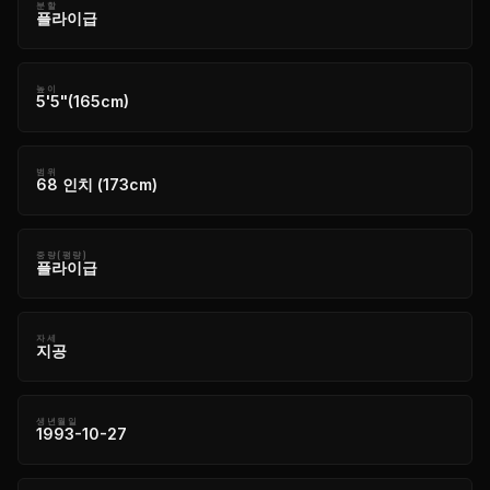
분할
플라이급
높이
5'5"(165cm)
범위
68 인치 (173cm)
중량(평량)
플라이급
자세
지공
생년월일
1993-10-27