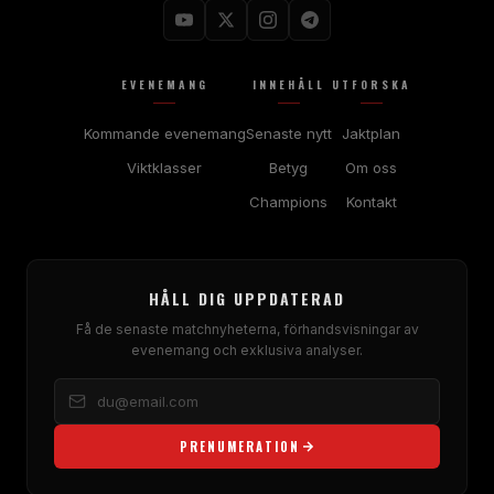
EVENEMANG
INNEHÅLL
UTFORSKA
Kommande evenemang
Senaste nytt
Jaktplan
Viktklasser
Betyg
Om oss
Champions
Kontakt
HÅLL DIG UPPDATERAD
Få de senaste matchnyheterna, förhandsvisningar av
evenemang och exklusiva analyser.
PRENUMERATION