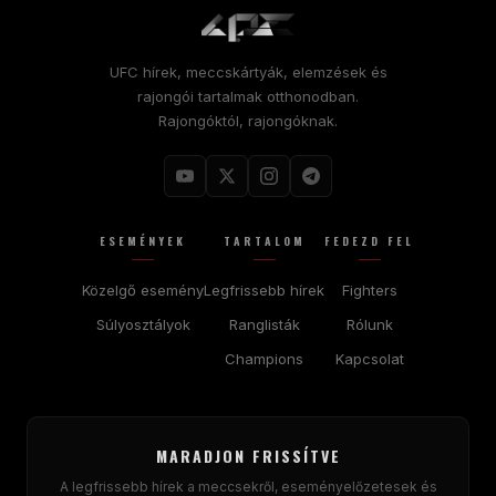
UFC hírek, meccskártyák, elemzések és
rajongói tartalmak otthonodban.
Rajongóktól, rajongóknak.
ESEMÉNYEK
TARTALOM
FEDEZD FEL
Közelgő esemény
Legfrissebb hírek
Fighters
Súlyosztályok
Ranglisták
Rólunk
Champions
Kapcsolat
MARADJON FRISSÍTVE
A legfrissebb hírek a meccsekről, eseményelőzetesek és