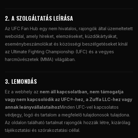
2. A SZOLGÁLTATÁS LEÍRÁSA
Az UFC Fan Hub egy nem hivatalos, rajongók által üzemeltetett
weboldal, amely híreket, elemzéseket, küzdőkártyákat,
eseménybeszámolókat és közösségi beszélgetéseket kínál
az Ultimate Fighting Championship (UFC) és a vegyes
harcművészetek (MMA) világában.
3. LEMONDÁS
Ez a webhely az
nem áll kapcsolatban, nem támogatja
vagy nem kapcsolódik az UFC®-hez, a Zuffa LLC-hez vagy
annak leányvállalataihoz
Minden UFC-vel kapcsolatos
védjegy, logó és tartalom a megfelelő tulajdonosok tulajdona.
Az oldalon található tartalmat rajongók hozzák létre, kizárólag
tájékoztatási és szórakoztatási céllal.