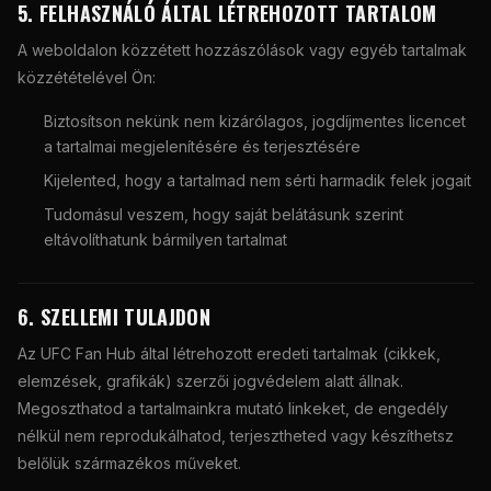
5. FELHASZNÁLÓ ÁLTAL LÉTREHOZOTT TARTALOM
A weboldalon közzétett hozzászólások vagy egyéb tartalmak
közzétételével Ön:
Biztosítson nekünk nem kizárólagos, jogdíjmentes licencet
a tartalmai megjelenítésére és terjesztésére
Kijelented, hogy a tartalmad nem sérti harmadik felek jogait
Tudomásul veszem, hogy saját belátásunk szerint
eltávolíthatunk bármilyen tartalmat
6. SZELLEMI TULAJDON
Az UFC Fan Hub által létrehozott eredeti tartalmak (cikkek,
elemzések, grafikák) szerzői jogvédelem alatt állnak.
Megoszthatod a tartalmainkra mutató linkeket, de engedély
nélkül nem reprodukálhatod, terjesztheted vagy készíthetsz
belőlük származékos műveket.