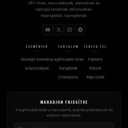
UFC hírek, meccskártyák, elemzések és
rajongói tartalmak otthonodban.
Rajongóktól, rajongóknak.
ESEMÉNYEK
TARTALOM
FEDEZD FEL
Közelgő esemény
Legfrissebb hírek
Fighters
Súlyosztályok
Ranglisták
Rólunk
Champions
Kapcsolat
MARADJON FRISSÍTVE
A legfrissebb hírek a meccsekről, eseményelőzetesek és
exkluzív elemzések.