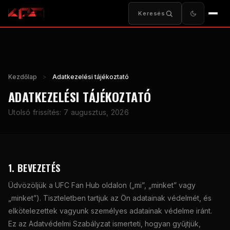
Keresés
Kezdőlap
>
Adatkezelési tájékoztató
ADATKEZELÉSI TÁJÉKOZTATÓ
Utolsó frissítés: 7 augusztus, 2026
1. BEVEZETÉS
Üdvözöljük a UFC Fan Hub oldalon („mi”, „minket” vagy
„minket”). Tiszteletben tartjuk az Ön adatainak védelmét, és
elkötelezettek vagyunk személyes adatainak védelme iránt.
Ez az Adatvédelmi Szabályzat ismerteti, hogyan gyűjtjük,