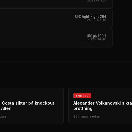
2022-10-29
UFC Fight Night 204
2022-03-19
UFC på ABC 2
2021-04-10
NYHETER
 Costa siktar på knockout
Alexander Volkanovski sikta
 Allen
brottning
edan
22 timmar sedan