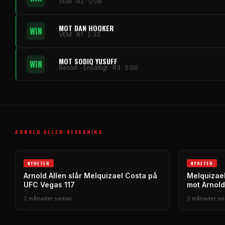
VEM · R2 · 0:08
MOT DAN HOOKER
WIN
VEM · R1 · 2:33
MOT SODIQ YUSUFF
WIN
Beslut - Enhälligt · R3 · 5:00
ARNOLD ALLEN-BEVAKNING
NYHETER
NYHETER
Arnold Allen slår Melquizael Costa på
Melquizael
UFC Vegas 117
mot Arnold
2 månader sedan
2 månader s