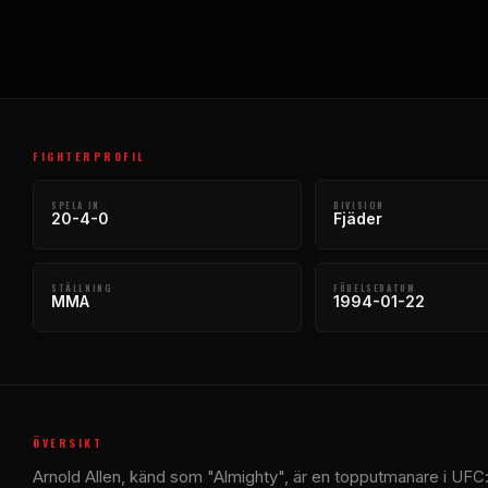
FIGHTERPROFIL
SPELA IN
DIVISION
20-4-0
Fjäder
STÄLLNING
FÖDELSEDATUM
MMA
1994-01-22
ÖVERSIKT
Arnold Allen, känd som "Almighty", är en topputmanare i UFC:s