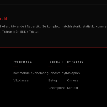
rofil
ld Allen, tävlande i fjädervikt. Se komplett matchhistorik, statistik, ko
 Tränar från BKK / Tristar.
EVENEMANG
INNEHÅLL
UTFORSKA
Kommande evenemang
Senaste nytt
Jaktplan
Viktklasser
Betyg
Om oss
Champions
Kontakt