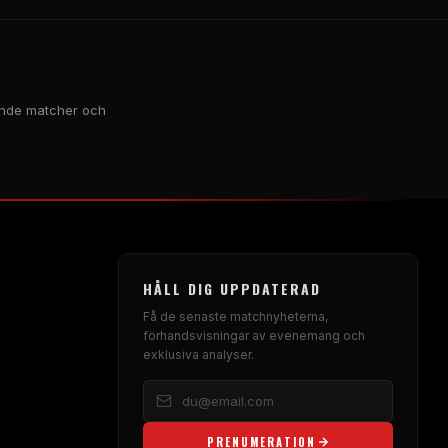
mmande matcher och
HÅLL DIG UPPDATERAD
Få de senaste matchnyheterna,
förhandsvisningar av evenemang och
exklusiva analyser.
PRENUMERATION