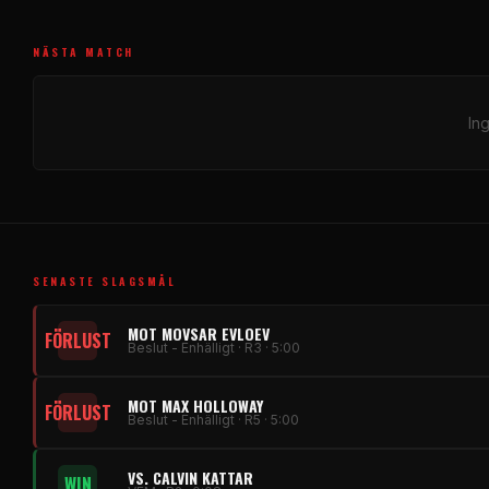
NÄSTA MATCH
In
SENASTE SLAGSMÅL
MOT MOVSAR EVLOEV
FÖRLUST
Beslut - Enhälligt · R3 · 5:00
MOT MAX HOLLOWAY
FÖRLUST
Beslut - Enhälligt · R5 · 5:00
VS. CALVIN KATTAR
WIN