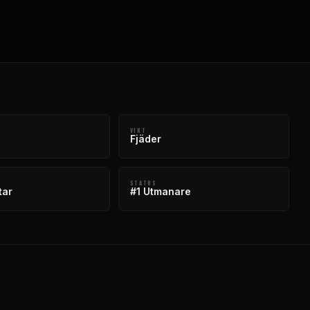
VIKT
Fjäder
STATUS
tar
#1 Utmanare