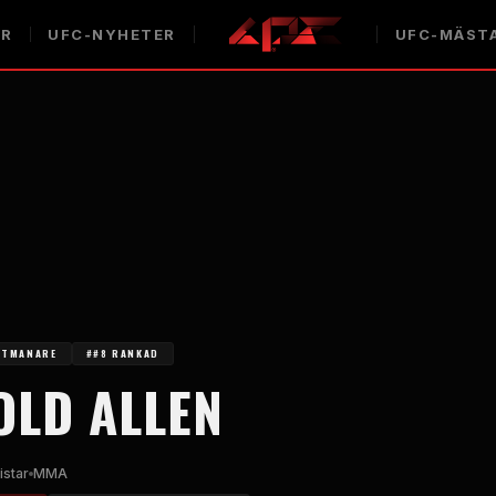
AR
UFC-NYHETER
UFC-MÄST
UTMANARE
##8 RANKAD
OLD ALLEN
istar
MMA