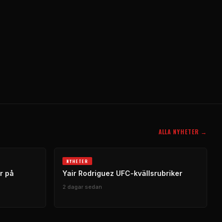
ALLA NYHETER →
NYHETER
r på
Yair Rodriguez UFC-kvällsrubriker
2 dagar sedan