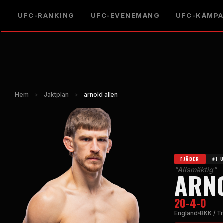
UFC-RANKING
UFC-EVENEMANG
UFC-KÄMP
Hem
>
Jaktplan
>
arnold allen
FJÄDER
#1 
"Allsmäktig"
ARN
20-4-0
England
BKK / Tr