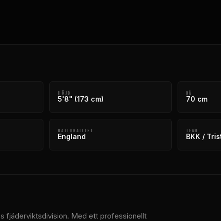
HÖJD
NÅ
5'8" (173 cm)
70 cm
NATIONALITET
TEAM
England
BKK / Tris
 fjäderviktsdivision. Med ett professionellt