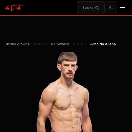
Szukaj
Strona główna
<TAG5>
Bojownicy
<TAG5>
Arnolda Allena