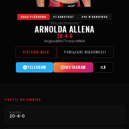
WAGA PIÓRKOWA
#1 KANDYDAT
##8 W RANKINGU
"Wszechmocny"
ARNOLDA ALLENA
20-4-0
Anglia
BKK/Tristar
MMA
HISTORIA WALK
POWIĄZANE WIADOMOŚCI
TELEGRAM
INSTAGRAM
X
PROFIL WOJOWNIKA
REKORD
20-4-0