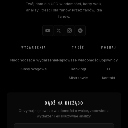
Twój dom dla
UFC
wiadomości, karty walk,
analizy i treści dla fanów Przez fanów, dla
fanów.
WYDARZENIA
TREŚĆ
POZNAJ
Nadchodzące wydarzenie
Najnowsze wiadomości
Bojownicy
Klasy Wagowe
Rankingi
O
Mistrzowie
Kontakt
BĄDŹ NA BIEŻĄCO
Otrzymuj najnowsze wiadomości o walce, zapowiedzi
wydarzeń i ekskluzywne analizy.