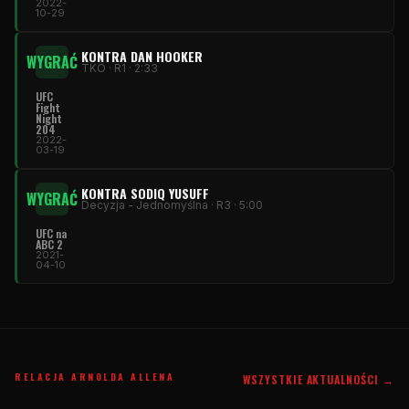
2022-
10-29
KONTRA DAN HOOKER
WYGRAĆ
TKO · R1 · 2:33
UFC
Fight
Night
204
2022-
03-19
KONTRA SODIQ YUSUFF
WYGRAĆ
Decyzja - Jednomyślna · R3 · 5:00
UFC
na
ABC 2
2021-
04-10
RELACJA ARNOLDA ALLENA
WSZYSTKIE AKTUALNOŚCI →