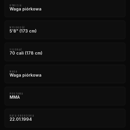
DYWIZJA
Waga piórkowa
WYSOKOŚĆ
5'8" (173 cm)
SIĘGNĄĆ
70 cali (178 cm)
WAGA
Waga piórkowa
POSTAWA
MMA
DATA URODZENIA
22.01.1994