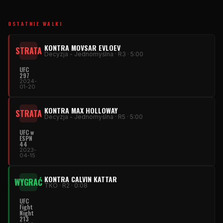
OSTATNIE WALKI
KONTRA MOVSAR EVLOEV
STRATA
Decyzja - Jednomyślna · R3 · 5:00
UFC
297
2024-
01-20
KONTRA MAX HOLLOWAY
STRATA
Decyzja - Jednomyślna · R5 · 5:00
UFC
w
ESPN
44
2023-
04-15
KONTRA CALVIN KATTAR
WYGRAĆ
TKO · R2 · 0:08
UFC
Fight
Night
213