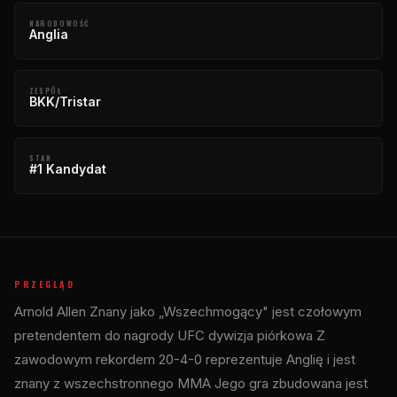
NARODOWOŚĆ
Anglia
ZESPÓŁ
BKK/Tristar
STAN
#1 Kandydat
PRZEGLĄD
Arnold Allen Znany jako „Wszechmogący" jest czołowym
pretendentem do nagrody
UFC
dywizja piórkowa Z
zawodowym rekordem 20-4-0 reprezentuje Anglię i jest
znany z wszechstronnego MMA Jego gra zbudowana jest