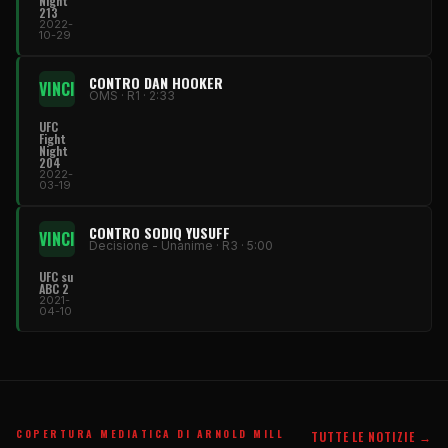
Night
213
2022-
10-29
CONTRO DAN HOOKER
VINCI
OMS · R1 · 2:33
UFC
Fight
Night
204
2022-
03-19
CONTRO SODIQ YUSUFF
VINCI
Decisione - Unanime · R3 · 5:00
UFC su
ABC 2
2021-
04-10
COPERTURA MEDIATICA DI ARNOLD MILL
TUTTE LE NOTIZIE →