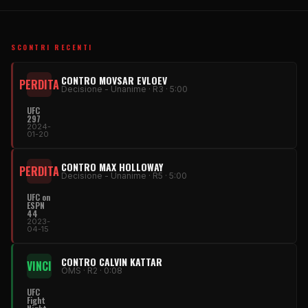
SCONTRI RECENTI
CONTRO MOVSAR EVLOEV
PERDITA
Decisione - Unanime · R3 · 5:00
UFC
297
2024-
01-20
CONTRO MAX HOLLOWAY
PERDITA
Decisione - Unanime · R5 · 5:00
UFC on
ESPN
44
2023-
04-15
CONTRO CALVIN KATTAR
VINCI
OMS · R2 · 0:08
UFC
Fight