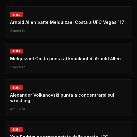
NEWS
Arnold Allen batte Melquizael Costa a UFC Vegas 117
2 mesi fa
NEWS
Melquizael Costa punta al knockout di Arnold Allen
2 mesi fa
NEWS
Alexander Volkanovski punta a concentrarsi sul
wrestling
ore 22 fa
NEWS
Yair Rodriguez protagonista della serata UFC