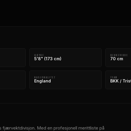
HØYDE
REKKEVIDDE
5'8" (173 cm)
70 cm
NASJONALITET
TEAM
England
BKK / Tris
 fjærvektdivisjon. Med en profesjonell merittliste på