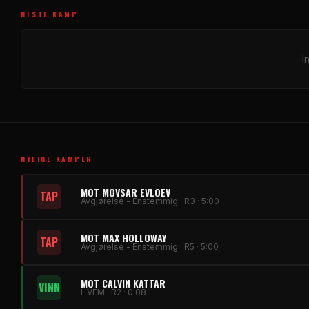
NESTE KAMP
I
NYLIGE KAMPER
MOT MOVSAR EVLOEV
TAP
Avgjørelse - Enstemmig · R3 · 5:00
MOT MAX HOLLOWAY
TAP
Avgjørelse - Enstemmig · R5 · 5:00
MOT CALVIN KATTAR
VINN
HVEM · R2 · 0:08