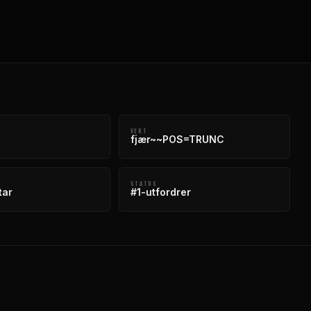
VEKT
fjær~~POS=TRUNC
STATUS
tar
#1-utfordrer