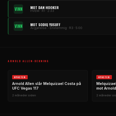
MOT DAN HOOKER
VINN
HVEM · R1 · 2:33
MOT SODIQ YUSUFF
VINN
Avgjørelse - Enstemmig · R3 · 5:00
ARNOLD ALLEN-DEKNING
NYHETER
NYHETER
Arnold Allen slår Melquizael Costa på
Melquizael
UFC Vegas 117
mot Arnold
2 måneder siden
2 måneder si