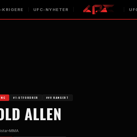
-KRIGERE
UFC-NYHETER
UF
UNC
#1-UTFORDRER
##8 RANGERT
OLD ALLEN
istar
MMA