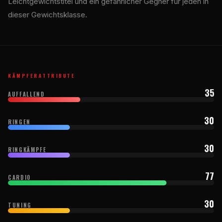
Leichtgewichtstitel und ein gefährlicher Gegner für jeden in
dieser Gewichtsklasse.
KÄMPFERATTRIBUTE
35
AUFFALLEND
30
RINGEN
30
RINGKÄMPFE
77
CARDIO
30
TUNING