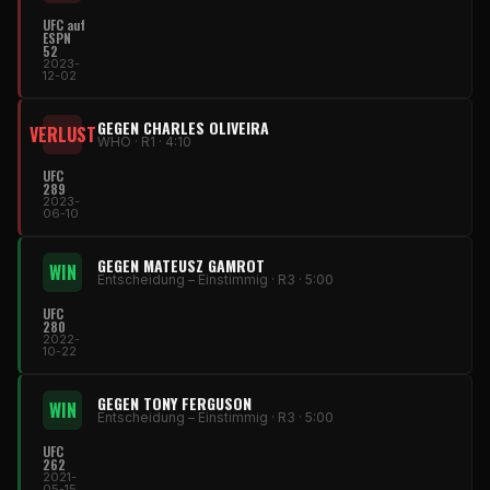
UFC auf
ESPN
52
2023-
12-02
GEGEN CHARLES OLIVEIRA
VERLUST
WHO · R1 · 4:10
UFC
289
2023-
06-10
GEGEN MATEUSZ GAMROT
WIN
Entscheidung – Einstimmig · R3 · 5:00
UFC
280
2022-
10-22
GEGEN TONY FERGUSON
WIN
Entscheidung – Einstimmig · R3 · 5:00
UFC
262
2021-
05-15