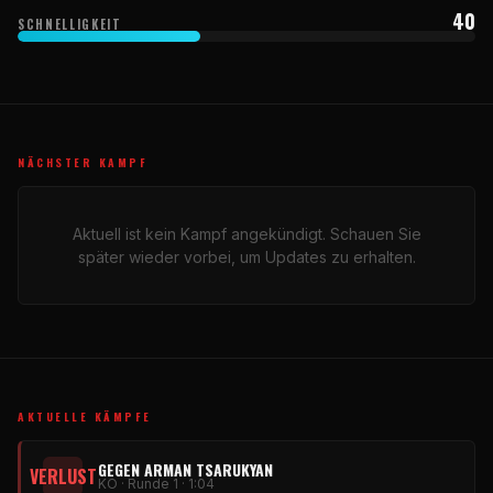
40
SCHNELLIGKEIT
NÄCHSTER KAMPF
Aktuell ist kein Kampf angekündigt. Schauen Sie
später wieder vorbei, um Updates zu erhalten.
AKTUELLE KÄMPFE
GEGEN ARMAN TSARUKYAN
VERLUST
KO · Runde 1 · 1:04