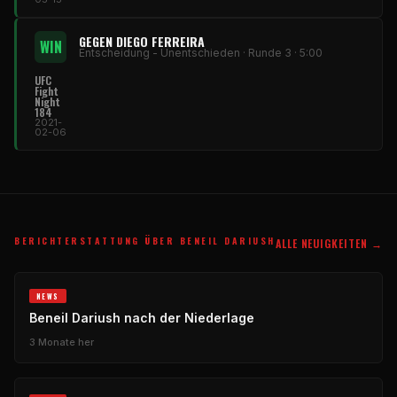
GEGEN DIEGO FERREIRA
WIN
Entscheidung - Unentschieden · Runde 3 · 5:00
UFC
Fight
Night
184
2021-
02-06
BERICHTERSTATTUNG ÜBER BENEIL DARIUSH
ALLE NEUIGKEITEN →
NEWS
Beneil Dariush nach der Niederlage
3 Monate her