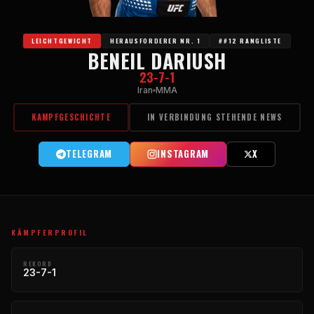
LEICHTGEWICHT
HERAUSFORDERER NR. 1
##12 RANGLISTE
BENEIL DARIUSH
23-7-1
Iran
MMA
KAMPFGESCHICHTE
IN VERBINDUNG STEHENDE NEWS
TELEGRAM
INSTAGRAM
X
KÄMPFERPROFIL
REKORD
23-7-1