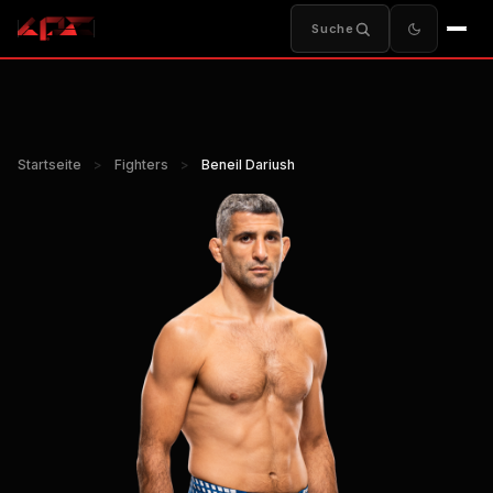
Suche
Startseite
>
Fighters
>
Beneil Dariush