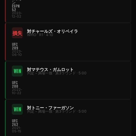
ン
ESPN
52
2023-
12-02
対チャールズ・オリベイラ
損失
WHO · R1 · 4:10
UFC
289
2023-
06-10
対マテウス・ガムロット
WIN
判定 - 満場一致 · 第3ラウンド · 5:00
UFC
280
2022-
10-22
対トニー・ファーガソン
WIN
判定 - 満場一致 · 第3ラウンド · 5:00
UFC
262
2021-
05-15