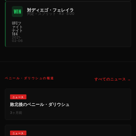
対ディエゴ・フェレイラ
WIN
判定 - スプリット · R3 · 5:00
UFCフ
ァイト
ナイト
184
2021-
02-06
ベニール・ダリウシュの報道
すべてのニュース →
ニュース
敗北後のベニール・ダリウシュ
3ヶ月前
ニュース