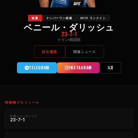
軽量
ナンバーワン候補
##12 ランクイン
ベニール・ダリッシュ
23-7-1
イラン
格闘技
試合履歴
関連ニュース
TELEGRAM
INSTAGRAM
X
戦闘機プロフィール
USBレコーディング
23-7-1