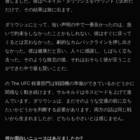
過しました。彼はベネイル・ダリウシュを1ラウンドで止めた
だけで、その結果は旅に出ます。
ダリウシュにとって、短い声明の中で一番良かったのは、急
いで約束をしなかったことかもしれない。彼はすぐに戻って
くるとは言わなかった。劇的なカムバックラインを押し出さ
なかった。彼は健康だと言い、人々に感謝し、しばらく立ち
去った。そのような敗北の後、それはおそらく彼が言うこと
ができた中で最も賢いことだ。
の The
UFC
軽量部門は戦闘機の準備ができているかどうかに
関係なく動き続けます。サルキルドは今スピードを上げて進
んでいます。ダリウシュは、まだそのような交通の前に立ち
たいかどうかを判断する必要があります。両方の話は同じ戦
いから生まれましたが、どちらも小さいとは感じません。
何か面白いニュースはありましたか?