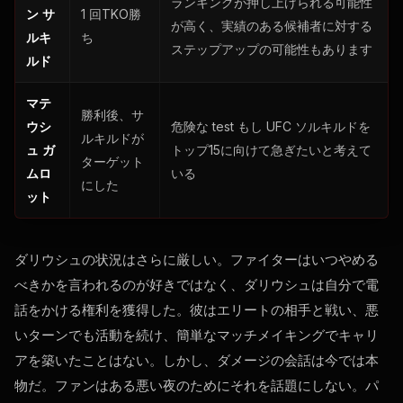
ランキングが押し上げられる可能性
ン サ
1 回TKO勝
が高く、実績のある候補者に対する
ルキ
ち
ステップアップの可能性もあります
ルド
マテ
勝利後、サ
ウシ
危険な
test
もし
UFC
ソルキルドを
ルキルドが
ュ ガ
トップ15に向けて急ぎたいと考えて
ターゲット
ムロ
いる
にした
ット
ダリウシュの状況はさらに厳しい。ファイターはいつやめる
べきかを言われるのが好きではなく、ダリウシュは自分で電
話をかける権利を獲得した。彼はエリートの相手と戦い、悪
いターンでも活動を続け、簡単なマッチメイキングでキャリ
アを築いたことはない。しかし、ダメージの会話は今では本
物だ。ファンはある悪い夜のためにそれを話題にしない。パ