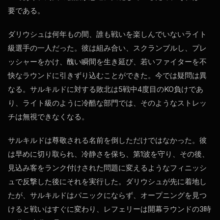
要である。
ダリウシュは何年もの間、誰も戦いを楽しんでいないライト
級選手の一人だった。彼は組み合い、スクランブルし、プレ
ッシャーをかけ、醜い瞬間を生き延び、若いファイターを不
快なラウンドに引きずり込むことができた。今では疑問は異
なる。サルキルドに対する敗北は5戦中4度目のKO負けであ
り、ライト級のように冷酷な部門では、そのようなストレッ
チは無視できなくなる。
サルキルドは尊敬される名前を倒しただけではなかった。彼
は早めに切り取られ、冷静さを保ち、第1波を守り、その後、
見込み客をランク付けされた問題に変えるようなフィニッシ
ュで反撃した後にそれを実行した。ダリウシュが先に着地し
たが、サルキルドはパニックにならず、オープニングを見つ
けると戦いはすぐに変わり、レフェリーは開幕ラウンドの3時