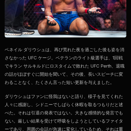
ベネイル ダリウシュは、再び荒れた夜を過ごした後も姿を消
さなかった
UFC
ケージ。ベテランのライト級選手は、1回戦
でキラン サルキルドにロスタイムで敗れた
UFC Perth
、退職
の話がほぼすぐに開始を聞いて、その後、長いスピーチに変
わることなく、たくさん言った短い更新を与えました。
ダリウシュはファンに怪我はないと語り、様子を見てくれた
人々に感謝し、シドニーでしばらく休暇を取るつもりだと述
べた。それは引退の発表ではない。大きな感情的な発言でも
ない。厳しい結果を受けて呼吸をしようとしているファイタ
ーであり、周囲の会話が急速に変化しているため、それは重