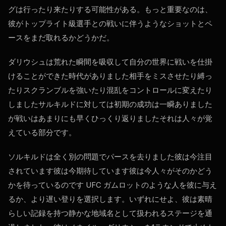
グは行ったり来たりする可能性がある。もっと重要なのは、
彼がトップライト級選手との戦いに伴うようなショットとペ
ースをまだ取れるかどうかだ。
ダリウシュは荒れた瞬間を吸収して自分の世界に戦いを仕掛
けることができた時代がありました相手をミスさせたり縛っ
たりスクランブルを強いたり混乱をコントロールに変えたり
しましたサルキルドに対しては初期の成功は一瞬ありました
が戦いはあまりにも早くひっくり返りましたそれは人々が覚
えている部分です。
ソルキルドは全く別の問題でパースを去りました彼は今注目
されています彼は今期待しています彼は今人々がそのかどう
かを待っているのです
UFC
ガムロットのような人を彼に与え
るか、より遅い登りを選択します。いずれにせよ、彼は素晴
らしい記録を持つ静かな地域名として扱われるステージを通