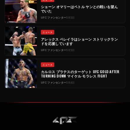
ショーン オマリーはペトル ヤンとの戦いを望ん
でいた
UFC
ファンセンター
5月5日
ニュース
アレックス ペレイラはショーン ストリックラン
ドを応援しています
UFC
ファンセンター
5月5日
ニュース
カルロス プラテスのターゲット
UFC
GOLD AFTER
TURNING DOWN マイケル モラレス FIGHT
UFC
ファンセンター
5月4日