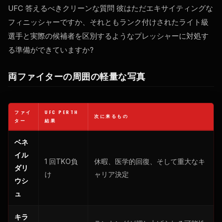
UFC
答えるべきクリーンな質問 彼はただエキサイティングな
フィニッシャーですか、それともランク付けされたライト級
選手と実際の候補者を区別するようなプレッシャーに対処す
る準備ができていますか?
両ファイターの周囲の軽量な写真
ファイ
UFC PERTH
次に来るもの
ター
結果
ベネ
イル
1 回TKO負
休暇、医学的回復、そして重大なキ
ダリ
け
ャリア決定
ウシ
ュ
キラ