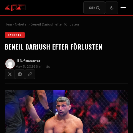
Sök
Hem
Nyheter
Beneil Dariush efter förlusten
NYHETER
BENEIL DARIUSH EFTER FÖRLUSTEN
UFC-fancenter
May 5, 2026
6 min läs