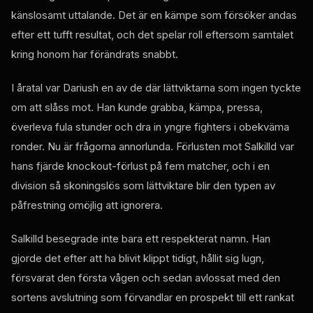
känslosamt uttalande. Det är en kämpe som försöker andas
efter ett tufft resultat, och det spelar roll eftersom samtalet
kring honom har förändrats snabbt.
I åratal var Dariush en av de där lättviktarna som ingen tyckte
om att slåss mot. Han kunde grabba, kämpa, pressa,
överleva fula stunder och dra in yngre fighters i obekväma
ronder. Nu är frågorna annorlunda. Förlusten mot Salkilld var
hans fjärde knockout-förlust på fem matcher, och i en
division så skoningslös som lättviktare blir den typen av
påfrestning omöjlig att ignorera.
Salkilld besegrade inte bara ett respekterat namn. Han
gjorde det efter att ha blivit klippt tidigt, hållit sig lugn,
försvarat den första vågen och sedan avlossat med den
sortens avslutning som förvandlar en prospekt till ett rankat