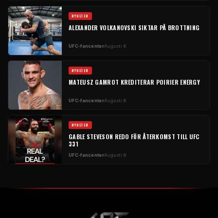
NYHETER
ALEXANDER VOLKANOVSKI SIKTAR PÅ BROTTNING
UFC-fancenter
Augusti 6
NYHETER
MATEUSZ GAMROT KREDITERAR POIRIER ENERGY
UFC-fancenter
Augusti 6
NYHETER
GABLE STEVESON REDO FÖR ÅTERKOMST TILL UFC
331
UFC-fancenter
Augusti 6