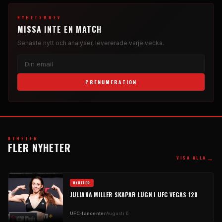
NYHETSBREV
MISSA INTE EN MATCH
Senaste nytt och analyser, levererade varje vecka.
PRENUMERATION
NYHETER
FLER NYHETER
→
VISA ALLA
NYHETER
JULIANA MILLER SKAPAR LUGN I UFC VEGAS 120
UFC-fancenter
Augusti 6