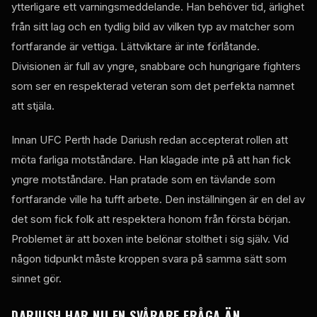
ytterligare ett varningsmeddelande. Han behöver tid, ärlighet
från sitt lag och en tydlig bild av vilken typ av matcher som
fortfarande är vettiga. Lättviktare är inte förlåtande.
Divisionen är full av yngre, snabbare och hungrigare fighters
som ser en respekterad veteran som det perfekta namnet
att stjäla.
Innan UFC Perth hade Dariush redan accepterat rollen att
möta farliga motståndare. Han klagade inte på att han fick
yngre motståndare. Han pratade som en tävlande som
fortfarande ville ha tufft arbete. Den inställningen är en del av
det som fick folk att respektera honom från första början.
Problemet är att boxen inte belönar stolthet i sig själv. Vid
någon tidpunkt måste kroppen svara på samma sätt som
sinnet gör.
DARIUSH HAR NU EN SVÅRARE FRÅGA ÄN