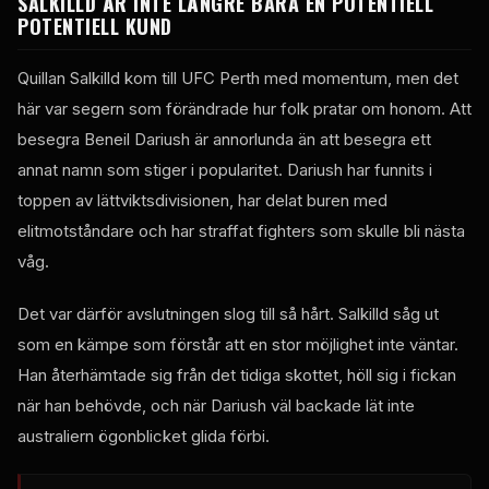
SALKILLD ÄR INTE LÄNGRE BARA EN POTENTIELL
POTENTIELL KUND
Quillan Salkilld kom till UFC Perth med momentum, men det
här var segern som förändrade hur folk pratar om honom. Att
besegra Beneil Dariush är annorlunda än att besegra ett
annat namn som stiger i popularitet. Dariush har funnits i
toppen av lättviktsdivisionen, har delat buren med
elitmotståndare och har straffat fighters som skulle bli nästa
våg.
Det var därför avslutningen slog till så hårt. Salkilld såg ut
som en kämpe som förstår att en stor möjlighet inte väntar.
Han återhämtade sig från det tidiga skottet, höll sig i fickan
när han behövde, och när Dariush väl backade lät inte
australiern ögonblicket glida förbi.