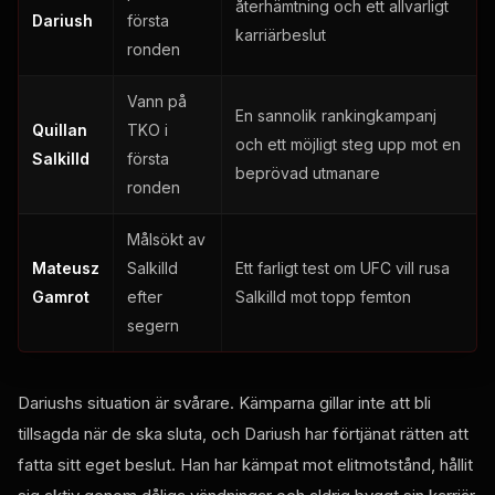
återhämtning och ett allvarligt
Dariush
första
karriärbeslut
ronden
Vann på
En sannolik rankingkampanj
Quillan
TKO i
och ett möjligt steg upp mot en
Salkilld
första
beprövad utmanare
ronden
Målsökt av
Mateusz
Salkilld
Ett farligt test om UFC vill rusa
Gamrot
efter
Salkilld mot topp femton
segern
Dariushs situation är svårare. Kämparna gillar inte att bli
tillsagda när de ska sluta, och Dariush har förtjänat rätten att
fatta sitt eget beslut. Han har kämpat mot elitmotstånd, hållit