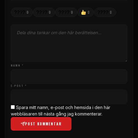
????
????
????
????
0
0
0
0
0
NAMN *
E-POST *
Spara mitt namn, e-post och hemsida i den här
webbläsaren till nästa gång jag kommenterar.
POST KOMMENTAR