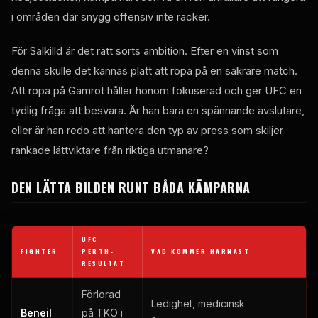
i områden där snygg offensiv inte räcker.
För Salkilld är det rätt sorts ambition. Efter en vinst som
denna skulle det kännas platt att ropa på en säkrare match.
Att ropa på Gamrot håller honom fokuserad och ger UFC en
tydlig fråga att besvara. Är han bara en spännande avslutare,
eller är han redo att hantera den typ av press som skiljer
rankade lättviktare från riktiga utmanare?
DEN LÄTTA BILDEN RUNT BÅDA KÄMPARNA
UFC
FIGHTER
PERTH-
VAD KOMMER HÄRNÄST
RESULTAT
Förlorad
Ledighet, medicinsk
Beneil
på TKO i