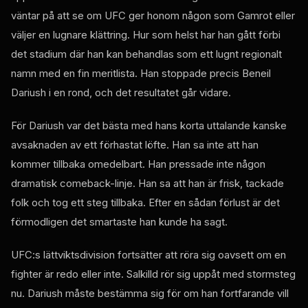
väntar på att se om UFC ger honom någon som Gamrot eller
väljer en lugnare klättring. Hur som helst har han gått förbi
det stadium där han kan behandlas som ett lugnt regionalt
namn med en fin meritlista. Han stoppade precis Beneil
Dariush i en rond, och det resultatet går vidare.
För Dariush var det bästa med hans korta uttalande kanske
avsaknaden av ett förhastat löfte. Han sa inte att han
kommer tillbaka omedelbart. Han pressade inte någon
dramatisk comeback-linje. Han sa att han är frisk, tackade
folk och tog ett steg tillbaka. Efter en sådan förlust är det
förmodligen det smartaste han kunde ha sagt.
UFC:s lättviktsdivision fortsätter att röra sig oavsett om en
fighter är redo eller inte. Salkilld rör sig uppåt med stormsteg
nu. Dariush måste bestämma sig för om han fortfarande vill