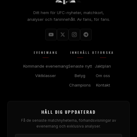
Ditt hem för UFC-nyheter, matchkort,
analyser och faninnehåll. Av fans, för fans.
EVENEMANG
INNEHÅLL
UTFORSKA
Kommande evenemang
Senaste nytt
Jaktplan
Viktklasser
Betyg
Om oss
Champions
Kontakt
HÅLL DIG UPPDATERAD
Få de senaste matchnyheterna, förhandsvisningar av
evenemang och exklusiva analyser.