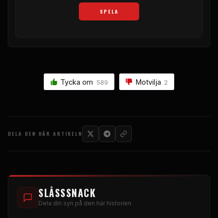
SPELA
Tycka om
Motvilja
589
2
DELA DEN HÄR ARTIKELN
SLÅSSSNACK
Dela din syn på den här historien