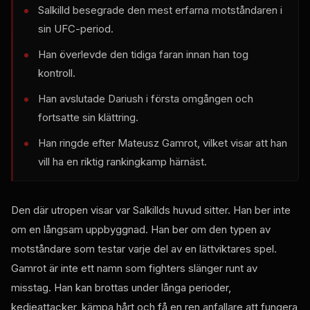
Salkilld besegrade den mest erfarna motståndaren i
sin UFC-period.
Han överlevde den tidiga faran innan han tog
kontroll.
Han avslutade Dariush i första omgången och
fortsatte sin klättring.
Han ringde efter Mateusz Gamrot, vilket visar att han
vill ha en riktig rankingkamp härnäst.
Den där utropen visar var Salkillds huvud sitter. Han ber inte
om en långsam uppbyggnad. Han ber om den typen av
motståndare som testar varje del av en lättviktares spel.
Gamrot är inte ett namn som fighters slänger runt av
misstag. Han kan brottas under långa perioder,
kedjeattacker, kämpa hårt och få en ren anfallare att fungera